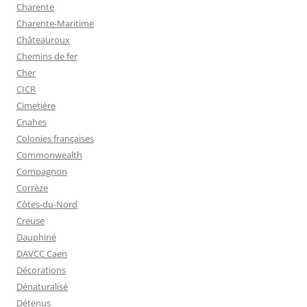
Charente
Charente-Maritime
Châteauroux
Chemins de fer
Cher
CICR
Cimetière
Cnahes
Colonies françaises
Commonwealth
Compagnon
Corrèze
Côtes-du-Nord
Creuse
Dauphiné
DAVCC Caen
Décorations
Dénaturalisé
Détenus