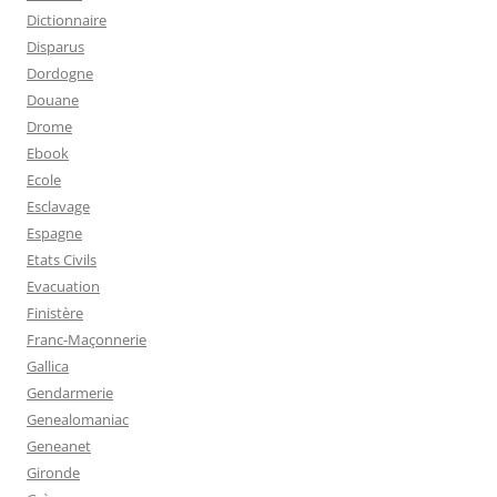
Dictionnaire
Disparus
Dordogne
Douane
Drome
Ebook
Ecole
Esclavage
Espagne
Etats Civils
Evacuation
Finistère
Franc-Maçonnerie
Gallica
Gendarmerie
Genealomaniac
Geneanet
Gironde