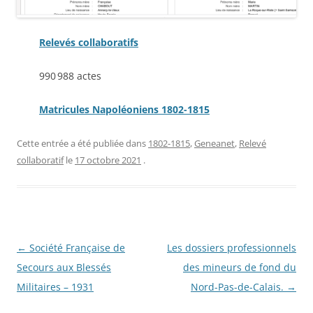
Relevés collaboratifs
990 988 actes
Matricules Napoléoniens 1802-1815
Cette entrée a été publiée dans
1802-1815
,
Geneanet
,
Relevé
collaboratif
le
17 octobre 2021
.
Navigation
←
Société Française de
Les dossiers professionnels
des
Secours aux Blessés
des mineurs de fond du
articles
Militaires – 1931
Nord-Pas-de-Calais.
→