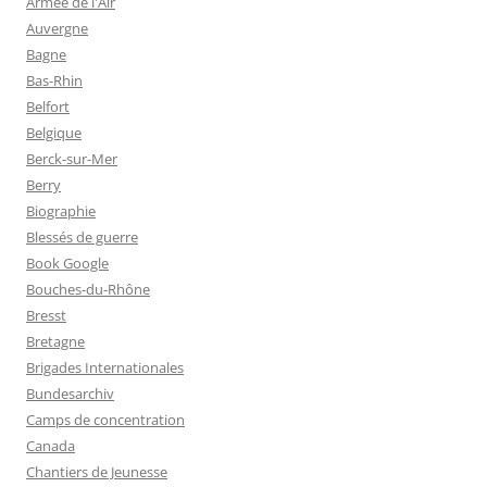
Armée de l'Air
Auvergne
Bagne
Bas-Rhin
Belfort
Belgique
Berck-sur-Mer
Berry
Biographie
Blessés de guerre
Book Google
Bouches-du-Rhône
Bresst
Bretagne
Brigades Internationales
Bundesarchiv
Camps de concentration
Canada
Chantiers de Jeunesse