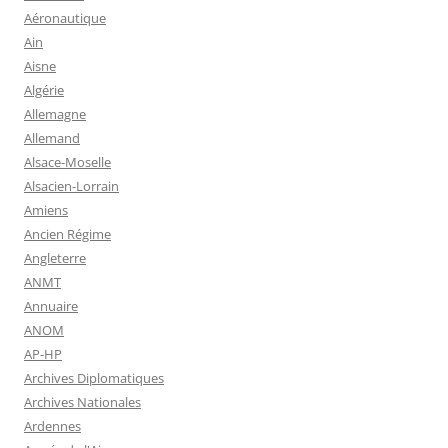
Aéronautique
Ain
Aisne
Algérie
Allemagne
Allemand
Alsace-Moselle
Alsacien-Lorrain
Amiens
Ancien Régime
Angleterre
ANMT
Annuaire
ANOM
AP-HP
Archives Diplomatiques
Archives Nationales
Ardennes