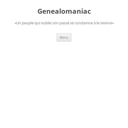
Aller
au
Genealomaniac
contenu
«Un peuple qui oublie son passé se condamne à le revivre»
Menu