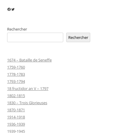
Facebook
Twitter
Rechercher
Rechercher
1674 – Bataille de Seneffe
1759-1760
1778-1783
1793-1794
18 fructidor an V – 1797
1802-1815
1830 – Trois Glorieuses
1870-1871
1914-1918
1936-1939
1939-1945