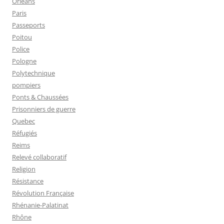
Orléans
Paris
Passeports
Poitou
Police
Pologne
Polytechnique
pompiers
Ponts & Chaussées
Prisonniers de guerre
Quebec
Réfugiés
Reims
Relevé collaboratif
Religion
Résistance
Révolution Française
Rhénanie-Palatinat
Rhône