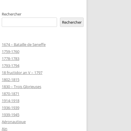
EMETERIES
Rechercher
Rechercher
TANNIQUE
1674 – Bataille de Seneffe
TANNIQUE DE
1759-1760
ER
1778-1783
JEAN MARIE
1793-1794
18 fructidor an V – 1797
1802-1815
-MARIE-SUR-
1830 – Trois Glorieuses
D’HONNEUR
1870-1871
1914-1918
1936-1939
TANNIQUE
1939-1945
Z
Aéronautique
 DU CLION-
Ain