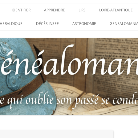
IDENTIFIER
APPRENDRE
LIRE
LOIRE-ATLANTIQUE
DES CONDAMNATIONS À
INSIGNES, ATTRIBUTS ET GRADES
APPRENDRE
LIRE
LES ENFANTS DU CLI
HERALDIQUE
DÉCÈS INSEE
ASTRONOMIE
GENEALOMANIA
1914-1918
PARTIS POUR LA PATR
WEBINAIRES – MYHERITAGE
DES HISTORIQUES
IDENTIFIER UNE PATTE DE COLLET
CARRÉ MILITAIRE FRA
ENTAIRES
(INSIGNE DE COL)
CLION-SUR-MER
DE RECHERCHE DES
IDENTIFIER UNE MÉDAILLE OU
LES SOLDATS OUBLIÉ
AUX D’HONNEUR DE
DÉCORATION
N°65 – LE CLION-SUR-
 DE
USTRATION, VÉRITABLE LIVRE
LEXIQUE DES ABRÉVIATIONS
LE CLION-SUR-MER :
 RÉUNISSANT LES PORTRAITS
MILITAIRES
AUX MORTS VIRTUEL 
LUS HÉROÏQUES SOLDATS
ES
FRANCO-ALLEMANDE D
14-1918
CATALOGUES DES OBLITÉRATIONS
1871
MILITAIRES FRANÇAISES 1914-1918
DES DISPARUS DU JOURNAL
/ 1939-1945 – BERTRAND SINAIS
LIVRE D’OR « MORT P
LE VIF »
(1979)
FRANCE » DU CLION-
 DE LA LOIRE – « HOMMAGE
UNIFORMOLOGIE – UNIFORME ET
1939-1945 THE WAR D