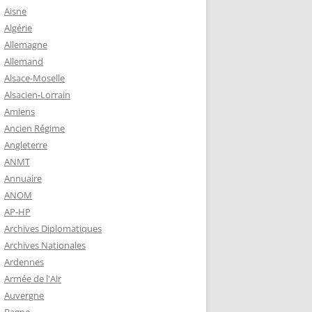
 ROBERT
Aisne
8-1944)
Algérie
Allemagne
NE HELENE)
Allemand
1964) EST
Alsace-Moselle
RIE-SUR-
Alsacien-Lorrain
OIRE-
Amiens
Ancien Régime
Angleterre
-MARIE-SUR-
ANMT
RENÉ MARIE
Annuaire
ANOM
AP-HP
-MARIE-SUR-
Archives Diplomatiques
 BABONNEAU
Archives Nationales
904-1965)
Ardennes
-MARIE-SUR-
Armée de l'Air
EAU (1910-
Auvergne
É DE