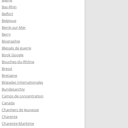
Bagne
Bas-Rhin
Belfort
TZ – PLAQUE
Belgique
RÈRES
Berck-sur-Mer
Berry
Biographie
Z :
Blessés de guerre
EAU LEROUX
Book Google
Bouches-du-Rhône
Bresst
Bretagne
Brigades Internationales
Bundesarchiv
Camps de concentration
Canada
Chantiers de Jeunesse
Charente
Charente-Maritime