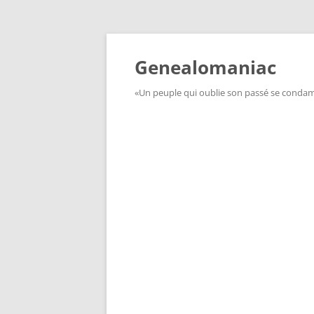
Aller
au
contenu
Genealomaniac
«Un peuple qui oublie son passé se condamn