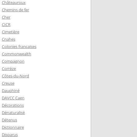
Châteauroux
Chemins de fer
Cher
CICR
Cimetière
Cnahes
Colonies françaises
Commonwealth
Compagnon
Corrèze
Côtes-du-Nord
Creuse
Dauphiné
DAVCC Caen
Décorations
Dénaturalisé
Détenus
Dictionnaire
Disparus