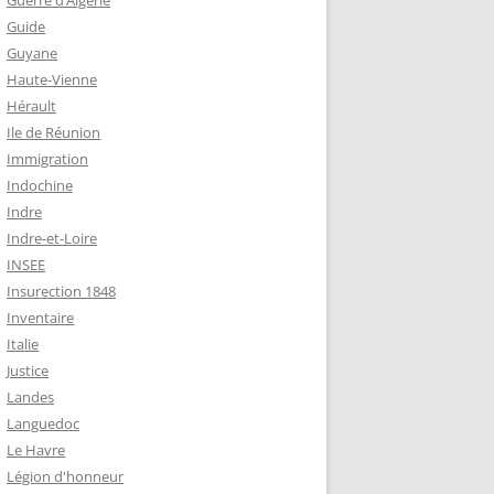
Guerre d’Algérie
Guide
Guyane
Haute-Vienne
Hérault
Ile de Réunion
Immigration
Indochine
Indre
Indre-et-Loire
INSEE
Insurection 1848
Inventaire
Italie
Justice
Landes
Languedoc
Le Havre
Légion d'honneur