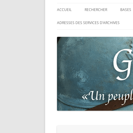
ACCUEIL
RECHERCHER
BASES
RECHERCHER UN SOLDAT
BASE 
ADRESSES DES SERVICES D’ARCHIVES
FRANÇAIS
MORT
RECHERCHER UNE CARTE DE
BASE 
COMBATTANT
RÉGIM
RECHERCHER UN RÉSISTANT
BASE 
TABLE
RECHERCHER UN PRISONNIER
L’ILL
GUERRE
D’OR,
DES P
RECHERCHER UNE VICTIME D
DE 19
PERSÉCUTIONS NAZIS
BASE 
RECHERCHER UN SOLDAT
« SUR 
ALLEMAND
PHARE
RECHERCHER UN SOLDAT