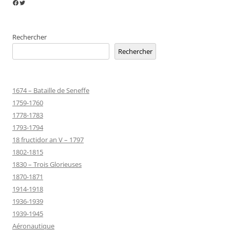
Facebook
Twitter
Rechercher
Rechercher
1674 – Bataille de Seneffe
1759-1760
1778-1783
1793-1794
18 fructidor an V – 1797
1802-1815
1830 – Trois Glorieuses
1870-1871
1914-1918
1936-1939
1939-1945
Aéronautique