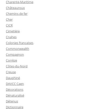
Charente-Maritime
Châteauroux
Chemins de fer
Cher
CICR
Cimetière
Cnahes
Colonies françaises
Commonwealth
Compagnon
Corrèze
Côtes-du-Nord
Creuse
Dauphiné
DAVCC Caen
Décorations
Dénaturalisé
Détenus
Dictionnaire