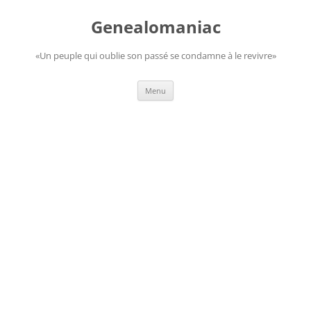
Aller
au
Genealomaniac
contenu
«Un peuple qui oublie son passé se condamne à le revivre»
Menu