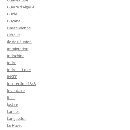
Guadeloupe
Guerre d’Algérie
Guide
Guyane
Haute-Vienne
Hérault
Ile de Réunion
Immigration
Indochine
Indre
Indre-et-Loire
INSEE
Insurection 1848
Inventaire
Italie
Justice
Landes
Languedoc
Le Havre