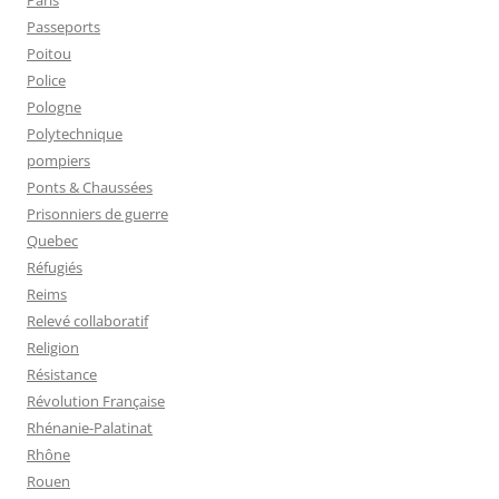
Paris
Passeports
Poitou
Police
Pologne
Polytechnique
pompiers
Ponts & Chaussées
Prisonniers de guerre
Quebec
Réfugiés
Reims
Relevé collaboratif
Religion
Résistance
Révolution Française
Rhénanie-Palatinat
Rhône
Rouen