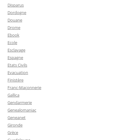
Disparus
Dordogne
Douane
Drome
Ebook
Ecole
Esclavage
Espagne
Etats Civils
Evacuation
Finistère
Franc-Maçonnerie
Gallica
Gendarmerie
Genealomaniac
Geneanet
Gironde
Grèce