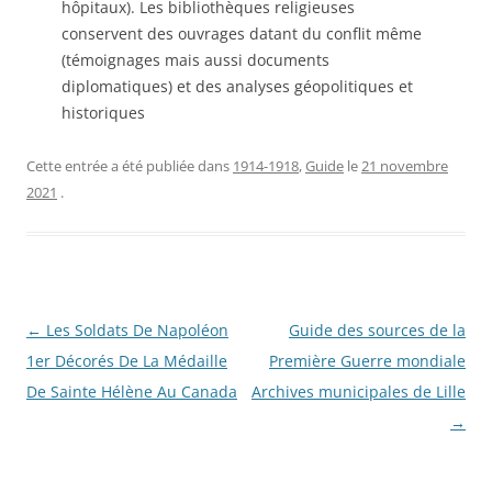
hôpitaux). Les bibliothèques religieuses
conservent des ouvrages datant du conflit même
(témoignages mais aussi documents
diplomatiques) et des analyses géopolitiques et
historiques
Cette entrée a été publiée dans
1914-1918
,
Guide
le
21 novembre
2021
.
Navigation
←
Les Soldats De Napoléon
Guide des sources de la
des
1er Décorés De La Médaille
Première Guerre mondiale
articles
De Sainte Hélène Au Canada
Archives municipales de Lille
→