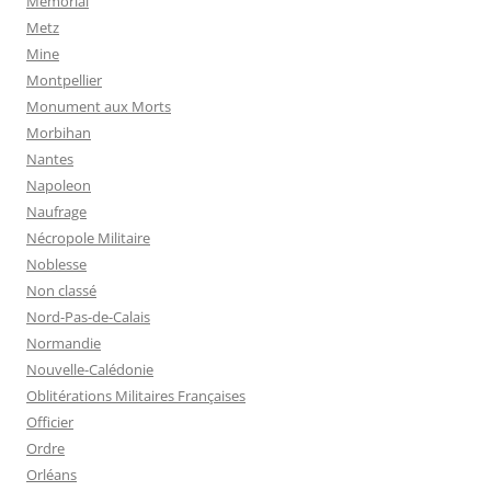
Mémorial
Metz
Mine
Montpellier
Monument aux Morts
Morbihan
Nantes
Napoleon
Naufrage
Nécropole Militaire
Noblesse
Non classé
Nord-Pas-de-Calais
Normandie
Nouvelle-Calédonie
Oblitérations Militaires Françaises
Officier
Ordre
Orléans