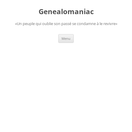
Aller
au
Genealomaniac
contenu
«Un peuple qui oublie son passé se condamne à le revivre»
Menu