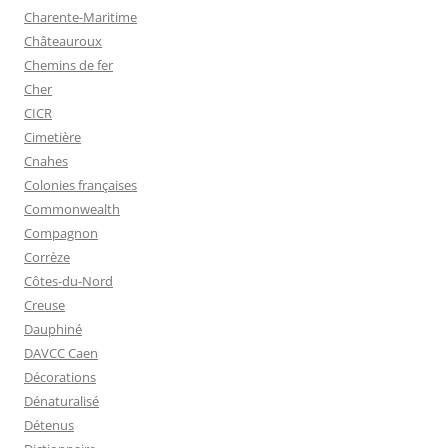
Charente-Maritime
Châteauroux
Chemins de fer
Cher
CICR
Cimetière
Cnahes
Colonies françaises
Commonwealth
Compagnon
Corrèze
Côtes-du-Nord
Creuse
Dauphiné
DAVCC Caen
Décorations
Dénaturalisé
Détenus