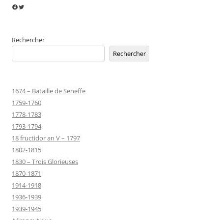
Facebook
Twitter
Rechercher
Rechercher
1674 – Bataille de Seneffe
1759-1760
1778-1783
1793-1794
18 fructidor an V – 1797
1802-1815
1830 – Trois Glorieuses
1870-1871
1914-1918
1936-1939
1939-1945