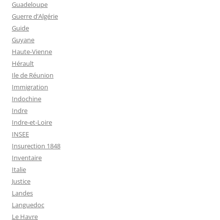
Guadeloupe
Guerre d’Algérie
Guide
Guyane
Haute-Vienne
Hérault
Ile de Réunion
Immigration
Indochine
Indre
Indre-et-Loire
INSEE
Insurection 1848
Inventaire
Italie
Justice
Landes
Languedoc
Le Havre