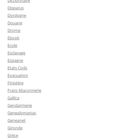
Dictionnaire
Disparus
Dordogne
Douane
Drome
Ebook
Ecole
Esclavage
Espagne
Etats Civils
Evacuation
Finistère
Franc-Maçonnerie
Gallica
Gendarmerie
Genealomaniac
Geneanet
Gironde
Grèce