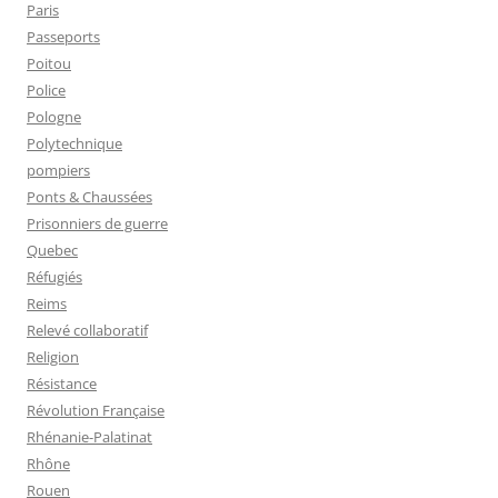
Paris
Passeports
Poitou
Police
Pologne
Polytechnique
pompiers
Ponts & Chaussées
Prisonniers de guerre
Quebec
Réfugiés
Reims
Relevé collaboratif
Religion
Résistance
Révolution Française
Rhénanie-Palatinat
Rhône
Rouen