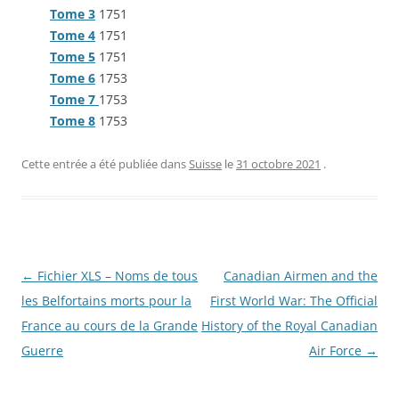
Tome 3
1751
Tome 4
1751
Tome 5
1751
Tome 6
1753
Tome 7
1753
Tome 8
1753
Cette entrée a été publiée dans
Suisse
le
31 octobre 2021
.
Navigation
←
Fichier XLS – Noms de tous
Canadian Airmen and the
des
les Belfortains morts pour la
First World War: The Official
articles
France au cours de la Grande
History of the Royal Canadian
Guerre
Air Force
→