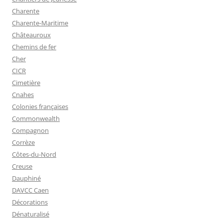
Charente
Charente-Maritime
Châteauroux
Chemins de fer
Cher
CICR
Cimetière
Cnahes
Colonies françaises
Commonwealth
Compagnon
Corrèze
Côtes-du-Nord
Creuse
Dauphiné
DAVCC Caen
Décorations
Dénaturalisé