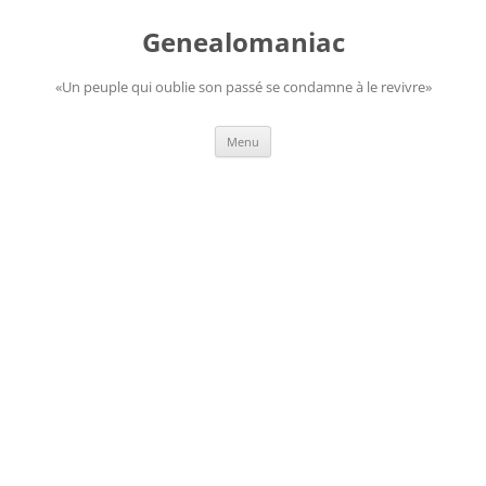
Aller
au
Genealomaniac
contenu
«Un peuple qui oublie son passé se condamne à le revivre»
Menu