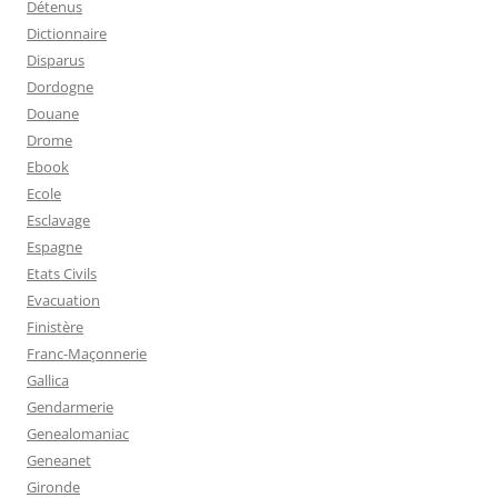
Détenus
Dictionnaire
Disparus
Dordogne
Douane
Drome
Ebook
Ecole
Esclavage
Espagne
Etats Civils
Evacuation
Finistère
Franc-Maçonnerie
Gallica
Gendarmerie
Genealomaniac
Geneanet
Gironde