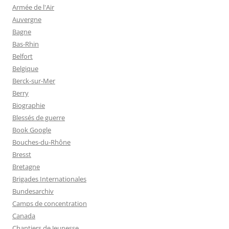
Armée de l'Air
Auvergne
Bagne
Bas-Rhin
Belfort
Belgique
Berck-sur-Mer
Berry
Biographie
Blessés de guerre
Book Google
Bouches-du-Rhône
Bresst
Bretagne
Brigades Internationales
Bundesarchiv
Camps de concentration
Canada
Chantiers de Jeunesse