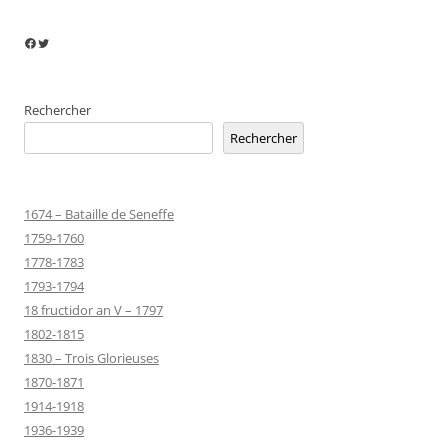
Facebook
Twitter
Rechercher
Rechercher
1674 – Bataille de Seneffe
1759-1760
1778-1783
1793-1794
18 fructidor an V – 1797
1802-1815
1830 – Trois Glorieuses
1870-1871
1914-1918
1936-1939