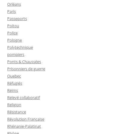
Orléans
Paris
Passeports
Poitou
Police
Pologne
Polytechnique
pompiers
Ponts & Chaussées
Prisonniers de guerre
Quebec
Réfugiés
Reims
Relevé collaboratif
Religion
Résistance
Révolution Française
Rhénanie-Palatinat
Rhône