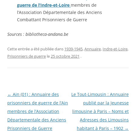
guerre de l’Indre-et-Loire
membres de
l’Association Départementale des Anciens
Combattant Prisonniers de Guerre
Sources : bibliotheca-andana.be
Cette entrée a été publiée dans
1939-1945
,
Annuaire
,
Indre-et-Loire
,
Prisonniers de guerre
le
25 octobre 2021
.
Navigation
←
Ain (01) : Annuaire des
Le Tout-Limousin : Annuaire
des
prisonniers de guerre de l’Ain
publié par la Jeunesse
articles
membres de l’Association
limousine à Paris – Noms et
Départementale des Anciens
Adresses des Limousins
Prisonniers de Guerre
habitant à Paris – 1902
→