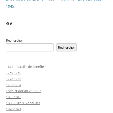
1945
Facebook
Twitter
Rechercher
Rechercher
1674 – Bataille de Seneffe
1759-1760
1778-1783
1793-1794
18 fructidor an V – 1797
1802-1815
1830 – Trois Glorieuses
1870-1871