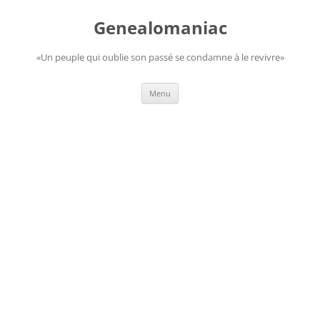
Aller
au
Genealomaniac
contenu
«Un peuple qui oublie son passé se condamne à le revivre»
Menu