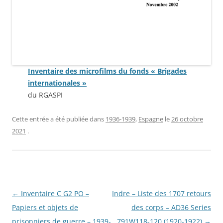
Inventaire des microfilms du fonds « Brigades
internationales »
du RGASPI
Cette entrée a été publiée dans
1936-1939
,
Espagne
le
26 octobre
2021
.
Navigation
←
Inventaire C G2 PO –
Indre – Liste des 1707 retours
des
Papiers et objets de
des corps – AD36 Series
articles
prisonniers de guerre – 1939-
791W118-120 (1920-1922)
→