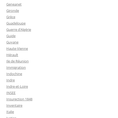
Geneanet
Gironde
Grèce
Guadeloupe
Guerre d’Algérie
Guide
Guyane
Haute-Vienne
Hérault
Ile de Réunion
Immigration
Indochine
Indre
Indre-et-Loire
INSEE
Insurection 1848
Inventaire
Italie
Justice