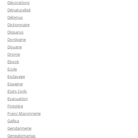
Décorations
Dénaturalisé
Détenus
Dictionnaire
Disparus
Dordogne
Douane
Drome
Ebook
Ecole
Esclavage
Espagne
Etats Civils
Evacuation
Finistère
Franc-Maçonnerie
Gallica
Gendarmerie
Genealomaniac