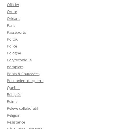
Officier
Ordre
Orléans
Paris
Passeports
Poitou
Police
Pologne
Polytechnique
pompiers
Ponts & Chaussées
Prisonniers de guerre
Quebec
Réfugiés
Reims
Relevé collaboratif
Religion
Résistance
Révolution Française