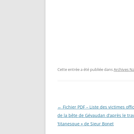
AU DÉ
PRESSE
BÉNÉF
RECHERCHER UN POLONAIS
AUX V
INCUR
CORRÈ
MILITA
LISTE
ÉTRAN
D’INT
Cette entrée a été publiée dans
Archives Na
(ARIÈG
RECRU
PAR L
DÉCEM
Navigation
←
Fichier PDF – Liste des victimes offic
BASE 
des
de la bête de Gévaudan d’après le trav
RÉGIM
FORTE
articles
‘titanesque » de Sieur Bonet