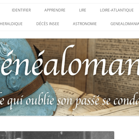
IDENTIFIER
APPRENDRE
LIRE
LOIRE-ATLANTIQUE
DES CONDAMNATIONS À
INSIGNES, ATTRIBUTS ET GRADES
APPRENDRE
LIRE
LES ENFANTS DU CLI
HERALDIQUE
DÉCÈS INSEE
ASTRONOMIE
GENEALOMANIA
1914-1918
PARTIS POUR LA PATR
WEBINAIRES – MYHERITAGE
DES HISTORIQUES
IDENTIFIER UNE PATTE DE COLLET
CARRÉ MILITAIRE FRA
ENTAIRES
(INSIGNE DE COL)
CLION-SUR-MER
DE RECHERCHE DES
IDENTIFIER UNE MÉDAILLE OU
LES SOLDATS OUBLIÉ
AUX D’HONNEUR DE
DÉCORATION
N°65 – LE CLION-SUR-
 DE
USTRATION, VÉRITABLE LIVRE
LEXIQUE DES ABRÉVIATIONS
LE CLION-SUR-MER :
 RÉUNISSANT LES PORTRAITS
MILITAIRES
AUX MORTS VIRTUEL 
LUS HÉROÏQUES SOLDATS
ES
FRANCO-ALLEMANDE D
14-1918
CATALOGUES DES OBLITÉRATIONS
1871
MILITAIRES FRANÇAISES 1914-1918
DES DISPARUS DU JOURNAL
/ 1939-1945 – BERTRAND SINAIS
LIVRE D’OR « MORT P
LE VIF »
(1979)
FRANCE » DU CLION-
 DE LA LOIRE – « HOMMAGE
UNIFORMOLOGIE – UNIFORME ET
1939-1945 THE WAR D