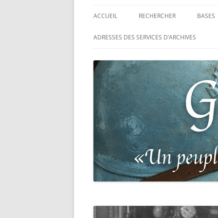
ACCUEIL
RECHERCHER
BASES
RECHERCHER UN SOLDAT
BASE 
ADRESSES DES SERVICES D’ARCHIVES
FRANÇAIS
MORT
RECHERCHER UNE CARTE DE
BASE 
COMBATTANT
RÉGIM
RECHERCHER UN RÉSISTANT
BASE 
TABLE
RECHERCHER UN PRISONNIER
L’ILL
GUERRE
D’OR,
DES P
RECHERCHER UNE VICTIME D
DE 19
PERSÉCUTIONS NAZIS
BASE 
RECHERCHER UN SOLDAT
« SUR 
ALLEMAND
PHARE
RECHERCHER UN SOLDAT