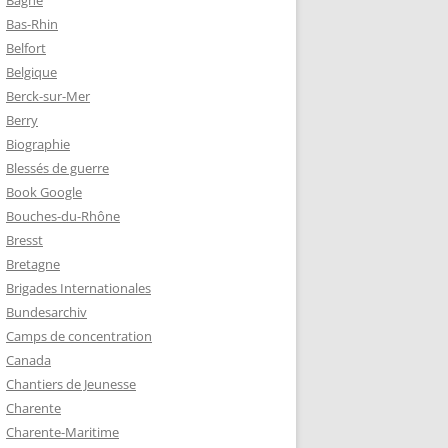
Bagne
Bas-Rhin
Belfort
TZ – PLAQUE
Belgique
RÈRES
Berck-sur-Mer
Berry
Biographie
Z :
Blessés de guerre
EAU LEROUX
Book Google
Bouches-du-Rhône
Bresst
Bretagne
Brigades Internationales
Bundesarchiv
Camps de concentration
Canada
Chantiers de Jeunesse
Charente
Charente-Maritime