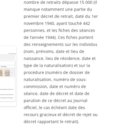
STIQUES DES CONVOIS DE
nombre de retraits dépasse 15 000 (il
SUR-MER : BOURREAU
MILITAIRES
RIÉS ARRIVÉS À EVIAN DU
manque notamment une partie du
 LA
JOSEPH CLÉMENT (191
1917 AU 01/09/1917 –
premier décret de retrait, daté du 1er
CARTE MILITAIRE DE LA FRANCE –
SE DÉFINITIVES DES
novembre 1940, ayant touché 442
YANINA HELENA (JEAN
1906
NNES ET FAMILLES
personnes, et les fiches des séances
SLEPOWRONSKA (1895-
RIÉES PAR LA SUISSE
de l’année 1944). Ces fiches portent
LIEUX D’INTERNEMENT EN FRANCE
INHUMÉE À SAINTE-MA
des renseignements sur les individus
1939-1945
MER (PORNIC – 44 – L
FAISANT CONNAÎTRE LA
(nom, prénoms, date et lieu de
ATLANTIQUE)
ENCE ACTUELLE DES
DÉPÔTS DE PRISONNIERS
naissance, lieu de résidence, date et
E
NNES ÉVACUÉES DU
ALLEMANDS (1914-1918)
CIMETIÈRE DE SAINTE
type de la naturalisation) et sur la
TEMENT DU HAUT-RHIN (5
MER (44) : PHILIPPE 
procédure (numéro de dossier de
LISTE DES CAMPS DE PRISONNIERS
 ) – 1914-1918
LARAISON (1936-1960)
naturalisation, numéro de sous-
DU IIIE REICH
commission, date et numéro de
NOMINATIF DES MALADES
CIMETIÈRE DE SAINTE
séance, date de décret et date de
EMPLACEMENTS DES TROUPES
HÔPITAL CIVIL DE BELFORT
MER (44) : COLONEL
parution de ce décret au Journal
T D’ALSACE ÉVACUÉS (1939-
RENÉ LOUIS PIERRE (1
INSTRUCTION DE SERVICE ÉDITION
officiel, le cas échéant date des
POUR LE FUSILLER ET LE TIREUR
recours gracieux et décret de rejet ou
CIMETIÈRE DE SAINTE
V)
LMG. DR. JURÉ. W. REIBERT. / DER
décret rapportant le retrait).
 GÉNÉALOMANIAC – ETAT
MER (44) : JEAN AUBIN
DIENSTUNTERRICHT IM HEERE.
ATIF DES RESSORTISSANTS
DE
1996) ANCIEN DÉPORT