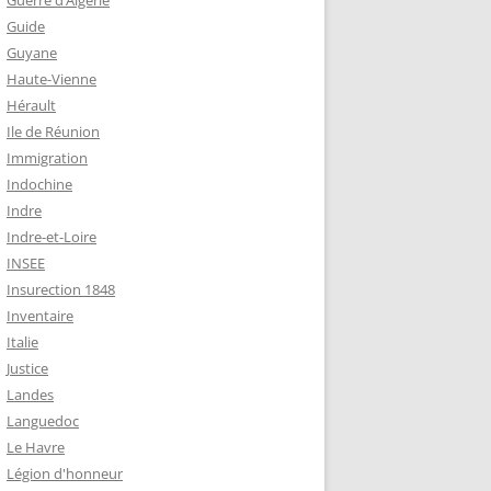
Guerre d’Algérie
Guide
Guyane
Haute-Vienne
Hérault
Ile de Réunion
Immigration
Indochine
Indre
Indre-et-Loire
INSEE
Insurection 1848
Inventaire
Italie
Justice
Landes
Languedoc
Le Havre
Légion d'honneur