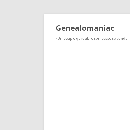
Aller
au
contenu
Genealomaniac
«Un peuple qui oublie son passé se condamn