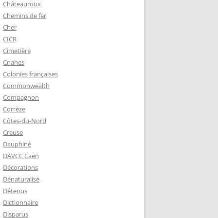
Châteauroux
Chemins de fer
Cher
CICR
Cimetière
Cnahes
Colonies françaises
Commonwealth
Compagnon
Corrèze
Côtes-du-Nord
Creuse
Dauphiné
DAVCC Caen
Décorations
Dénaturalisé
Détenus
Dictionnaire
Disparus