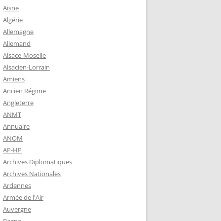
 ROBERT
Aisne
8-1944)
Algérie
Allemagne
NE HELENE)
Allemand
1964) EST
Alsace-Moselle
RIE-SUR-
Alsacien-Lorrain
OIRE-
Amiens
Ancien Régime
Angleterre
-MARIE-SUR-
ANMT
RENÉ MARIE
Annuaire
ANOM
AP-HP
-MARIE-SUR-
Archives Diplomatiques
 BABONNEAU
Archives Nationales
904-1965)
Ardennes
-MARIE-SUR-
Armée de l'Air
EAU (1910-
Auvergne
É DE