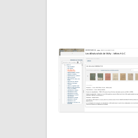
STATI
RAPAT
RECHERCHER UN PUPILLE DE
30/07/
NATION
ADRES
RECHERCHER UN DOUANIER
PERSO
RAPAT
RECHERCHER UN ANCÊTRE
CHEMINOT
ETAT 
RÉSID
RECHERCHER UNE SÉPULTUR
PERSO
DÉPAR
RECHERCHER UN FRANÇAIS À
LISTES
L’ÉTRANGER
ETAT 
RECHERCHER UN BAGNARD
DE L’
VENAN
FAIRE UNE RECHERCHE AUX
1940)
ARCHIVES FÉDÉRALES
ALLEMANDES (BUNDESARCHI
EXCLU
NOMIN
RECHERCHER DES ARCHIVES 