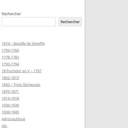
EMETERIES
Rechercher
Rechercher
TANNIQUE
1674 – Bataille de Seneffe
TANNIQUE DE
1759-1760
ER
1778-1783
JEAN MARIE
1793-1794
18 fructidor an V – 1797
1802-1815
-MARIE-SUR-
1830 – Trois Glorieuses
D’HONNEUR
1870-1871
1914-1918
1936-1939
TANNIQUE
1939-1945
Z
Aéronautique
 DU CLION-
Ain