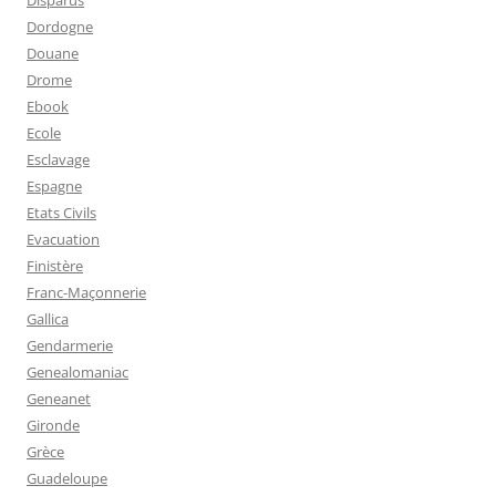
Dordogne
Douane
Drome
Ebook
Ecole
Esclavage
Espagne
Etats Civils
Evacuation
Finistère
Franc-Maçonnerie
Gallica
Gendarmerie
Genealomaniac
Geneanet
Gironde
Grèce
Guadeloupe