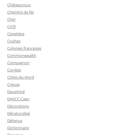
Châteauroux
Chemins de fer
Cher
CICR
Cimetière
Cnahes
Colonies françaises
Commonwealth
Compagnon
Corrèze
Côtes-du-Nord
Creuse
Dauphiné
DAVCC Caen
Décorations
Dénaturalisé
Détenus
Dictionnaire
Disparus