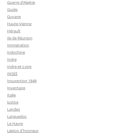
Guerre d’Algérie
Guide
Guyane
Haute-Vienne
Hérault
Ile de Réunion
Immigration
Indochine
Indre
Indre-et-Loire
INSEE
Insurection 1848
Inventaire
Italie
Justice
Landes
Languedoc
Le Havre
Légion d'honneur