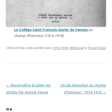
Le Collège Saint-François-Xavier de Vannes
au
champ d’honneur (1914-1918)
Cette entrée a été publiée dans
1914-1918
,
Mémorial
le
19 avril 2022
.
Navigation
←
Reconnaître et dater les
L’Ecole Massillon au champ
des
photos Par Annick Taisne
d’honneur : 1914-1918
→
articles
Facebook
Twitter