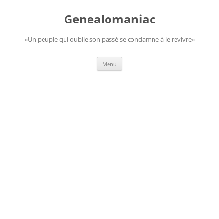
Aller
au
Genealomaniac
contenu
«Un peuple qui oublie son passé se condamne à le revivre»
Menu