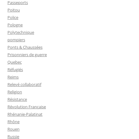
Passeports
Poitou
Police
Pologne
Polytechnique
pompiers
Ponts & Chaussées
Prisonniers de guerre
Quebec
Réfugiés
Reims
Relevé collaboratif
Religion
Résistance
Révolution Française
Rhénanie-Palatinat
Rhône
Rouen
Russie