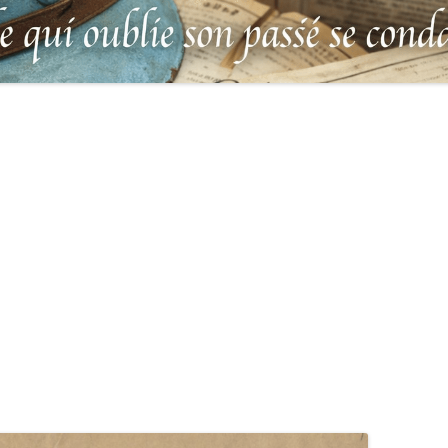
MILITAIRES
AUX MORTS VIRTUEL 
LUS HÉROÏQUES SOLDATS
ES
FRANCO-ALLEMANDE D
14-1918
CATALOGUES DES OBLITÉRATIONS
1871
MILITAIRES FRANÇAISES 1914-1918
DES DISPARUS DU JOURNAL
/ 1939-1945 – BERTRAND SINAIS
LIVRE D’OR « MORT P
LE VIF »
(1979)
FRANCE » DU CLION-
 DE LA LOIRE – « HOMMAGE
UNIFORMOLOGIE – UNIFORME ET
1939-1945 THE WAR D
 HÉROS » (+ 604 PORTRAITS
ÉQUIPEMENT ARMÉE FRANÇAISE –
COMMONWEALTH – C
ILUS 1914-1918 CITÉS À
1937
IN LOIRE-ATLANTIQUE
RE OU MORTS POUR LA
E) – PAYS DE LOIRE –
LEXIQUE DES ABRÉVIATIONS
CARRÉ MILITAIRE BRI
GNE – VENDÉE
MILITAIRES ALLEMANDES
DU CLION-SUR-MER
LGE
DES ÉVADÉS – UNEG
UNITED STATES SERVICE SYMBOLS
CARRÉ MILITAIRE BRI
– 1942
SAINTE-MARIE-SUR-M
ATIONS DÉPLACÉES
NT 1914-1918
TABLEAU DE LA DURÉE DU
IL VENAIT DU CIEL … 
SERVICE MILITAIRE DE CHAQUE
BERNARD TERRIEN
 DE RAPATRIÉS (1917)
CLASSE QUI PARTICIPA À LA
CIMETIÈRE DE SAINTE