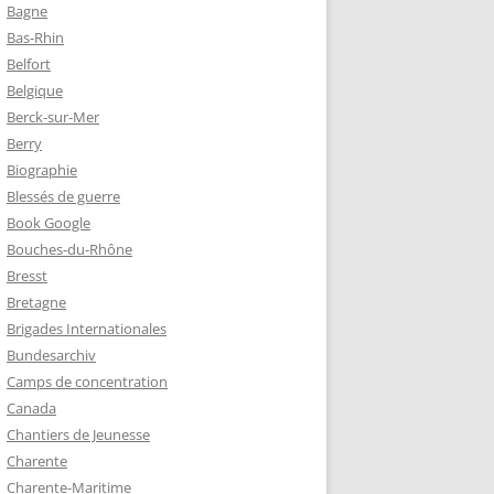
Bagne
Bas-Rhin
Belfort
Belgique
Berck-sur-Mer
Berry
Biographie
Blessés de guerre
Book Google
Bouches-du-Rhône
Bresst
Bretagne
Brigades Internationales
Bundesarchiv
Camps de concentration
Canada
Chantiers de Jeunesse
Charente
Charente-Maritime