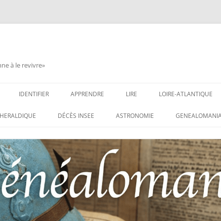
e à le revivre»
IDENTIFIER
APPRENDRE
LIRE
LOIRE-ATLANTIQUE
DES CONDAMNATIONS À
INSIGNES, ATTRIBUTS ET GRADES
APPRENDRE
LIRE
LES ENFANTS DU CLI
HERALDIQUE
DÉCÈS INSEE
ASTRONOMIE
GENEALOMANIA
1914-1918
PARTIS POUR LA PATR
WEBINAIRES – MYHERITAGE
DES HISTORIQUES
IDENTIFIER UNE PATTE DE COLLET
CARRÉ MILITAIRE FRA
ENTAIRES
(INSIGNE DE COL)
CLION-SUR-MER
DE RECHERCHE DES
IDENTIFIER UNE MÉDAILLE OU
LES SOLDATS OUBLIÉ
AUX D’HONNEUR DE
DÉCORATION
N°65 – LE CLION-SUR-
 DE
USTRATION, VÉRITABLE LIVRE
LEXIQUE DES ABRÉVIATIONS
LE CLION-SUR-MER :
 RÉUNISSANT LES PORTRAITS