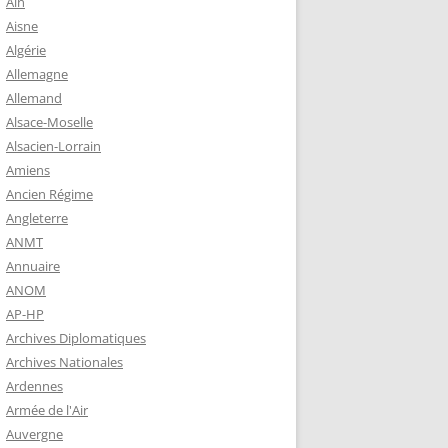
Ain
-MARIE-SUR-
Aisne
 BABONNEAU
Algérie
904-1965)
Allemagne
Allemand
-MARIE-SUR-
Alsace-Moselle
EAU (1910-
Alsacien-Lorrain
É DE
Amiens
Ancien Régime
TZ – PLAQUE
Angleterre
RÈRES
ANMT
Annuaire
ANOM
Z :
AP-HP
EAU LEROUX
Archives Diplomatiques
Archives Nationales
Ardennes
Armée de l'Air
Auvergne