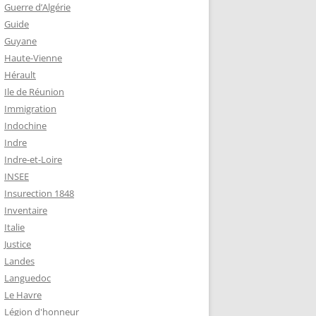
Guerre d’Algérie
Guide
Guyane
Haute-Vienne
Hérault
Ile de Réunion
Immigration
Indochine
Indre
Indre-et-Loire
INSEE
Insurection 1848
Inventaire
Italie
Justice
Landes
Languedoc
Le Havre
Légion d'honneur