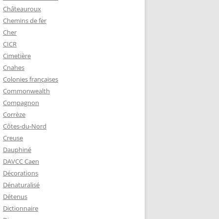
Châteauroux
Chemins de fer
Cher
CICR
Cimetière
Cnahes
Colonies françaises
Commonwealth
Compagnon
Corrèze
Côtes-du-Nord
Creuse
Dauphiné
DAVCC Caen
Décorations
Dénaturalisé
Détenus
Dictionnaire