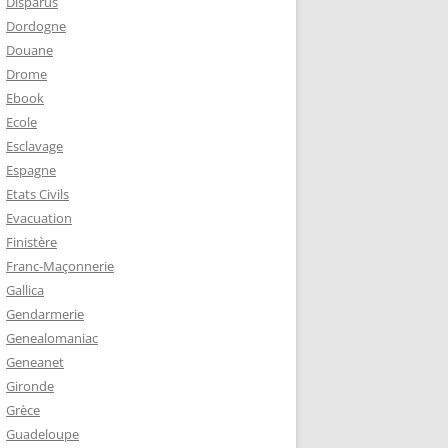
Disparus
Dordogne
Douane
Drome
Ebook
Ecole
Esclavage
Espagne
Etats Civils
Evacuation
Finistère
Franc-Maçonnerie
Gallica
Gendarmerie
Genealomaniac
Geneanet
Gironde
Grèce
Guadeloupe