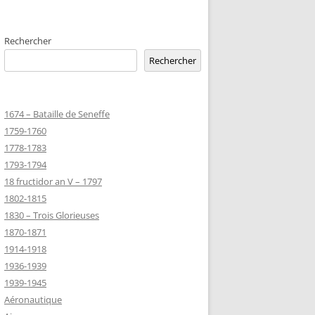
D’HONNEUR
Rechercher
TANNIQUE
Rechercher
Z
 DU CLION-
1674 – Bataille de Seneffe
 ROBERT
1759-1760
8-1944)
1778-1783
1793-1794
NE HELENE)
18 fructidor an V – 1797
1964) EST
1802-1815
RIE-SUR-
1830 – Trois Glorieuses
OIRE-
1870-1871
1914-1918
-MARIE-SUR-
1936-1939
RENÉ MARIE
1939-1945
Aéronautique