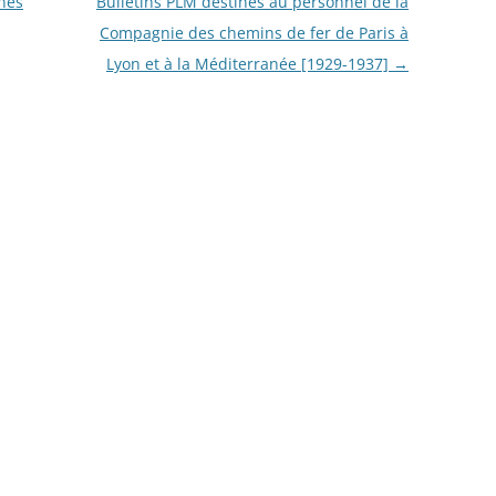
gnés
Bulletins PLM destinés au personnel de la
ES AUTORITÉS DU REICH, 16
Compagnie des chemins de fer de Paris à
BRE 1942.
Lyon et à la Méditerranée [1929-1937]
→
DES SOLDATS DU 147E
ENT D’INFANTERIE DE
RESSE
 DES PRISONNIERS FAITS PAR
ÉE DE VERSAILLES – 1871
ANDE GUERRE DES
AIS: À TRAVERS LES
VES DE LA GRANDE
ECTE