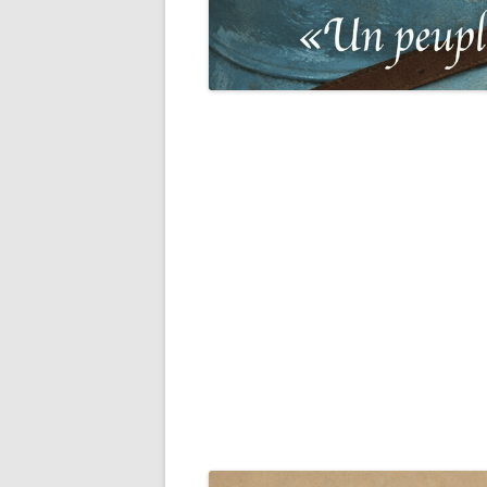
DES P
RECHERCHER UNE VICTIME D
DE 19
PERSÉCUTIONS NAZIS
BASE 
RECHERCHER UN SOLDAT
« SUR 
ALLEMAND
PHARE
RECHERCHER UN SOLDAT
À NOS
AMÉRICAIN
DE PO
L’ORD
RECHERCHER UN SOLDAT
FRANC
ANGLAIS
BRETA
RECHERCHER UN SOLDAT BE
BASE 
RECHERCHER UN SOLDAT
POPUL
AUSTRALIEN
PENDA
RECHERCHER UN SOLDAT
LISTES
CANADIEN