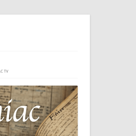
ON-SUR-MER
C TV
IE
NÇAIS DU
S DU HC
MER (44)
 MONUMENT