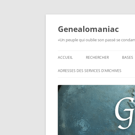
Aller
au
contenu
Genealomaniac
«Un peuple qui oublie son passé se condamn
ACCUEIL
RECHERCHER
BASES
RECHERCHER UN SOLDAT
BASE 
ADRESSES DES SERVICES D’ARCHIVES
FRANÇAIS
MORT
RECHERCHER UNE CARTE DE
BASE 
COMBATTANT
RÉGIM
RECHERCHER UN RÉSISTANT
BASE 
TABLE
RECHERCHER UN PRISONNIER
L’ILL
GUERRE
D’OR,