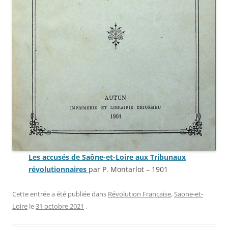
Les accusés de Saône-et-Loire aux Tribunaux
révolutionnaires
par P. Montarlot – 1901
Cette entrée a été publiée dans
Révolution Française
,
Saone-et-
Loire
le
31 octobre 2021
.