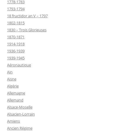
1778-1783
1793-1794
18 fructidor an V – 1797
1802-1815
1830 – Trois Glorieuses
1870-1871
1914-1918
1936-1939
1939-1945
Aéronautique
Ain
Aisne
Algérie
Allemagne
Allemand
Alsace-Moselle
Alsacien-Lorrain
Amiens
Ancien Régime