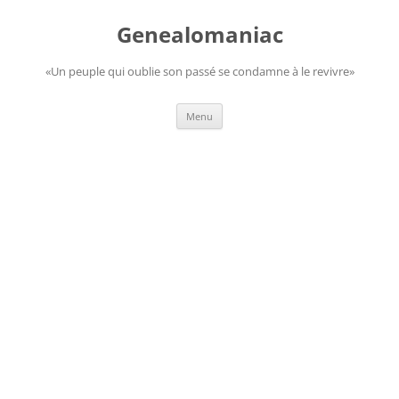
Aller
au
Genealomaniac
contenu
«Un peuple qui oublie son passé se condamne à le revivre»
Menu