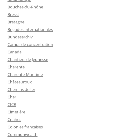
Bouches-du-Rhône
Bresst
Bretagne
Brigades Internationales
Bundesarchiv
Camps de concentration
Canada
Chantiers de Jeunesse
Charente
Charente-Maritime
Châteauroux
Chemins de fer
Cher
CICR
Cimetière
Cnahes
Colonies françaises
Commonwealth