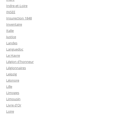
Indre-et-Loire
INSEE
Insurection 1848
Inventaire
Italie
Justice
Landes
Languedoc
Le Havre
Légion d'honneur
Légionnaires
Leipzig
Léonore
Lille
Limoges
Limousin
Livre d'Or
Loire