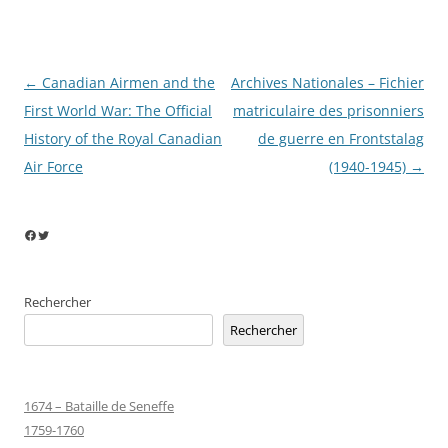
Navigation
←
Canadian Airmen and the
Archives Nationales – Fichier
des
First World War: The Official
matriculaire des prisonniers
articles
History of the Royal Canadian
de guerre en Frontstalag
Air Force
(1940-1945)
→
Facebook
Twitter
Rechercher
Rechercher
1674 – Bataille de Seneffe
1759-1760