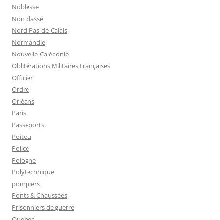
Noblesse
Non classé
Nord-Pas-de-Calais
Normandie
Nouvelle-Calédonie
Oblitérations Militaires Françaises
Officier
Ordre
Orléans
Paris
Passeports
Poitou
Police
Pologne
Polytechnique
pompiers
Ponts & Chaussées
Prisonniers de guerre
Quebec