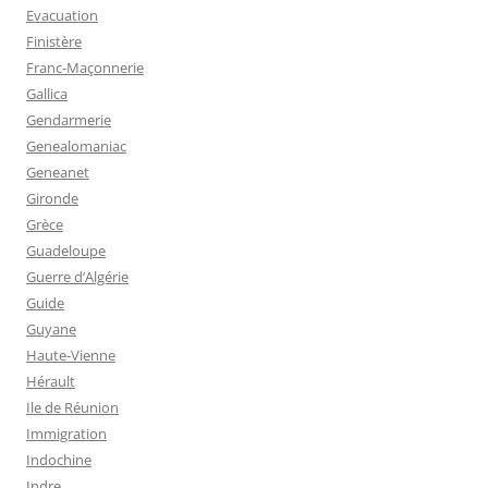
Evacuation
Finistère
Franc-Maçonnerie
Gallica
Gendarmerie
Genealomaniac
Geneanet
Gironde
Grèce
Guadeloupe
Guerre d’Algérie
Guide
Guyane
Haute-Vienne
Hérault
Ile de Réunion
Immigration
Indochine
Indre