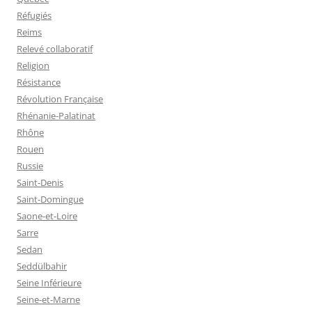
Réfugiés
Reims
Relevé collaboratif
Religion
Résistance
Révolution Française
Rhénanie-Palatinat
Rhône
Rouen
Russie
Saint-Denis
Saint-Domingue
Saone-et-Loire
Sarre
Sedan
Seddülbahir
Seine Inférieure
Seine-et-Marne