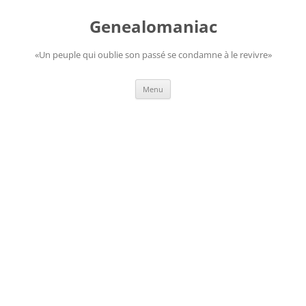
Aller
au
Genealomaniac
contenu
«Un peuple qui oublie son passé se condamne à le revivre»
Menu