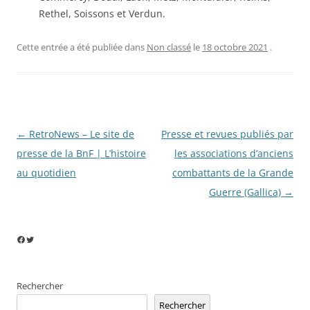
Rethel, Soissons et Verdun.
Cette entrée a été publiée dans
Non classé
le
18 octobre 2021
.
Navigation
←
RetroNews – Le site de
Presse et revues publiés par
des
presse de la BnF | L’histoire
les associations d’anciens
articles
au quotidien
combattants de la Grande
Guerre (Gallica)
→
Facebook
Twitter
Rechercher
Rechercher