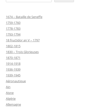
1674 – Bataille de Seneffe
1759-1760
1778-1783
1793-1794
18 fructidor an V – 1797
1802-1815
1830 – Trois Glorieuses
1870-1871
1914-1918
1936-1939
1939-1945
Aéronautique
Ain
Aisne
Algérie
Allemagne