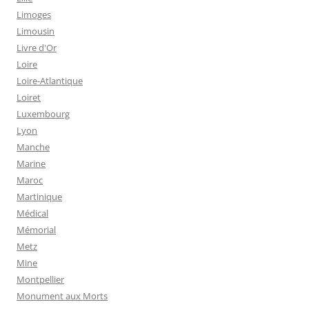
Limoges
Limousin
Livre d'Or
Loire
Loire-Atlantique
Loiret
Luxembourg
Lyon
Manche
Marine
Maroc
Martinique
Médical
Mémorial
Metz
Mine
Montpellier
Monument aux Morts