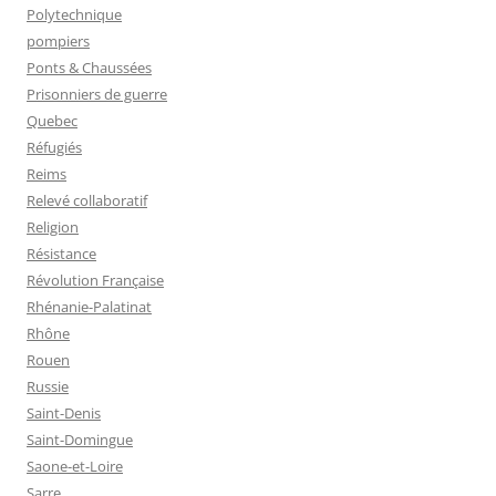
Polytechnique
pompiers
Ponts & Chaussées
Prisonniers de guerre
Quebec
Réfugiés
Reims
Relevé collaboratif
Religion
Résistance
Révolution Française
Rhénanie-Palatinat
Rhône
Rouen
Russie
Saint-Denis
Saint-Domingue
Saone-et-Loire
Sarre