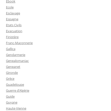
Ebook
Ecole
Esclavage
Espagne
Etats Civils
Evacuation
Finistère
Franc-Maçonnerie
Gallica
Gendarmerie
Genealomaniac
Geneanet
Gironde
Grèce
Guadeloupe
Guerre d’Algérie
Guide
Guyane
Haute-Vienne