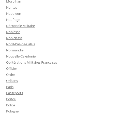
Morbihan
Nantes
Napoleon
Naufrage
Nécropole Militaire
Noblesse
Non classé
Nord-Pas-de-Calais
Normandie
Nouvelle-Calédonie
Oblitérations Militaires Françaises
Officier
Ordre
Orléans
Paris
Passeports
Poitou
Police
Pologne