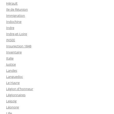
Hérault
Ile de Réunion
Immigration
Indochine
Indre
Indre-et-Loire
INSEE
Insurection 1848
Inventaire
Italie
Justice
Landes
Languedoc
Le Havre
Légion d'honneur
Légionnaires
Leipzig
Léonore
Lille