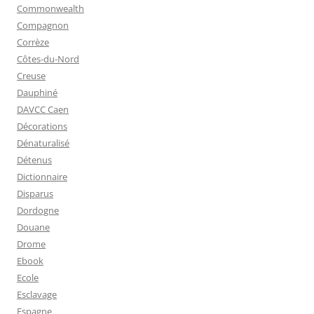
Commonwealth
Compagnon
Corrèze
Côtes-du-Nord
Creuse
Dauphiné
DAVCC Caen
Décorations
Dénaturalisé
Détenus
Dictionnaire
Disparus
Dordogne
Douane
Drome
Ebook
Ecole
Esclavage
Espagne