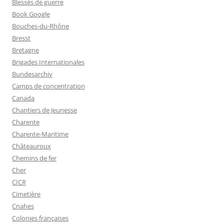
Blessés de guerre
Book Google
Bouches-du-Rhône
Bresst
Bretagne
Brigades Internationales
Bundesarchiv
Camps de concentration
Canada
Chantiers de Jeunesse
Charente
Charente-Maritime
Châteauroux
Chemins de fer
Cher
CICR
Cimetière
Cnahes
Colonies françaises