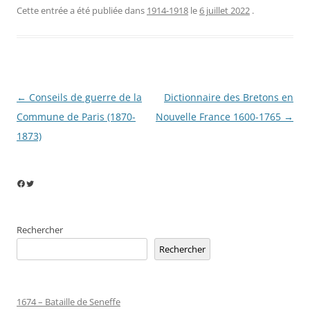
Cette entrée a été publiée dans
1914-1918
le
6 juillet 2022
.
Navigation
←
Conseils de guerre de la
Dictionnaire des Bretons en
des
Commune de Paris (1870-
Nouvelle France 1600-1765
→
articles
1873)
Facebook
Twitter
Rechercher
Rechercher
1674 – Bataille de Seneffe