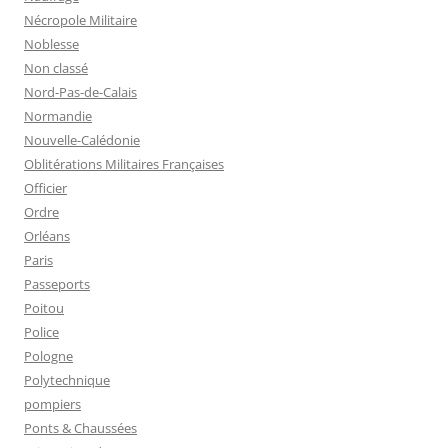
Nécropole Militaire
Noblesse
Non classé
Nord-Pas-de-Calais
Normandie
Nouvelle-Calédonie
Oblitérations Militaires Françaises
Officier
Ordre
Orléans
Paris
Passeports
Poitou
Police
Pologne
Polytechnique
pompiers
Ponts & Chaussées