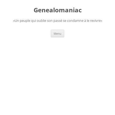
Aller
au
Genealomaniac
contenu
«Un peuple qui oublie son passé se condamne à le revivre»
Menu