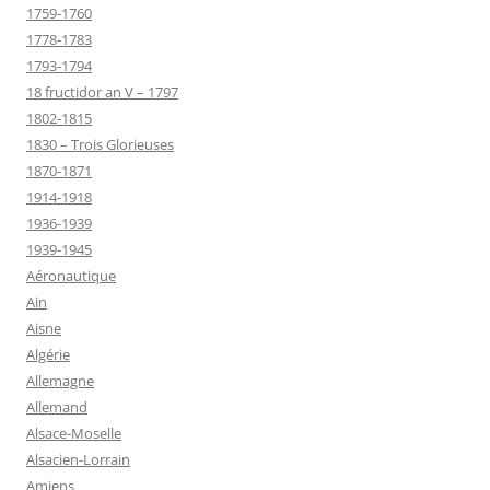
1759-1760
1778-1783
1793-1794
18 fructidor an V – 1797
1802-1815
1830 – Trois Glorieuses
1870-1871
1914-1918
1936-1939
1939-1945
Aéronautique
Ain
Aisne
Algérie
Allemagne
Allemand
Alsace-Moselle
Alsacien-Lorrain
Amiens