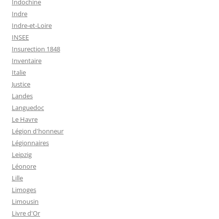
Indochine
Indre
Indre-et-Loire
INSEE
Insurection 1848
Inventaire
Italie
Justice
Landes
Languedoc
Le Havre
Légion d'honneur
Légionnaires
Leipzig
Léonore
Lille
Limoges
Limousin
Livre d'Or