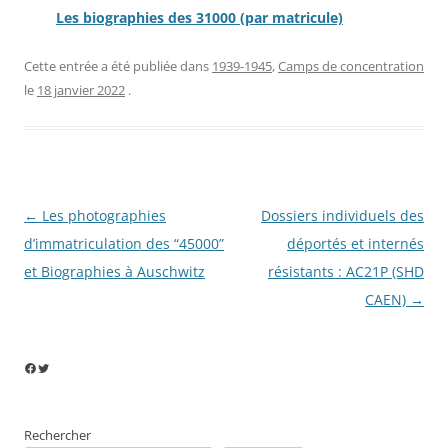
Les biographies des 31000 (par matricule)
Cette entrée a été publiée dans
1939-1945
,
Camps de concentration
le
18 janvier 2022
.
Navigation
←
Les photographies
Dossiers individuels des
des
d’immatriculation des “45000”
déportés et internés
articles
et Biographies à Auschwitz
résistants : AC21P (SHD
CAEN)
→
Facebook
Twitter
Rechercher