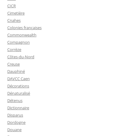
CICR
Cimetière
Cnahes
Colonies françaises
Commonwealth
Compagnon
Corrèze
Côtes-du-Nord
Creuse
Dauphiné
DAVCC Caen
Décorations
Dénaturalisé
Détenus
Dictionnaire
Disparus
Dordogne
Douane