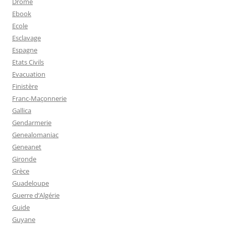
Drome
Ebook
Ecole
Esclavage
Espagne
Etats Civils
Evacuation
Finistère
Franc-Maçonnerie
Gallica
Gendarmerie
Genealomaniac
Geneanet
Gironde
Grèce
Guadeloupe
Guerre d’Algérie
Guide
Guyane