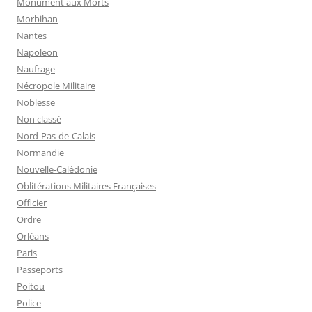
Monument aux Morts
Morbihan
Nantes
Napoleon
Naufrage
Nécropole Militaire
Noblesse
Non classé
Nord-Pas-de-Calais
Normandie
Nouvelle-Calédonie
Oblitérations Militaires Françaises
Officier
Ordre
Orléans
Paris
Passeports
Poitou
Police