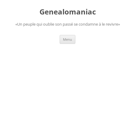
Aller
au
Genealomaniac
contenu
«Un peuple qui oublie son passé se condamne à le revivre»
Menu