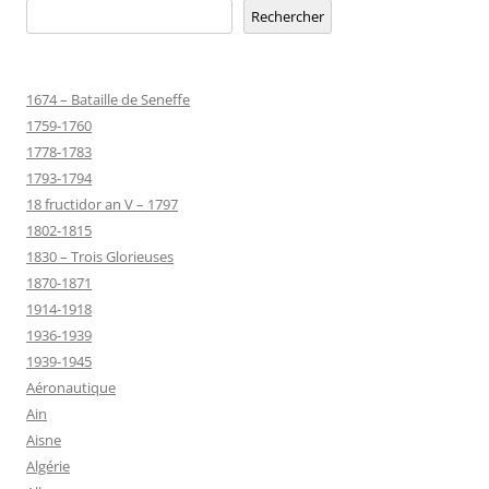
Rechercher
1674 – Bataille de Seneffe
1759-1760
1778-1783
1793-1794
18 fructidor an V – 1797
1802-1815
1830 – Trois Glorieuses
1870-1871
1914-1918
1936-1939
1939-1945
Aéronautique
Ain
Aisne
Algérie