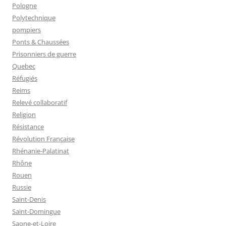
Pologne
Polytechnique
pompiers
Ponts & Chaussées
Prisonniers de guerre
Quebec
Réfugiés
Reims
Relevé collaboratif
Religion
Résistance
Révolution Française
Rhénanie-Palatinat
Rhône
Rouen
Russie
Saint-Denis
Saint-Domingue
Saone-et-Loire