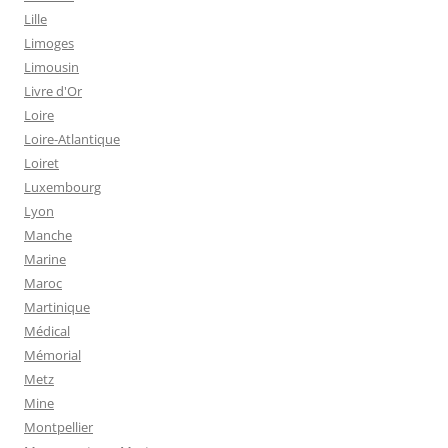
Lille
Limoges
Limousin
Livre d'Or
Loire
Loire-Atlantique
Loiret
Luxembourg
Lyon
Manche
Marine
Maroc
Martinique
Médical
Mémorial
Metz
Mine
Montpellier