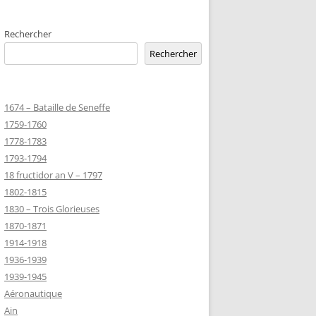
EMETERIES
Rechercher
Rechercher
TANNIQUE
1674 – Bataille de Seneffe
TANNIQUE DE
1759-1760
ER
1778-1783
JEAN MARIE
1793-1794
18 fructidor an V – 1797
1802-1815
-MARIE-SUR-
1830 – Trois Glorieuses
D’HONNEUR
1870-1871
1914-1918
1936-1939
TANNIQUE
1939-1945
Z
Aéronautique
 DU CLION-
Ain