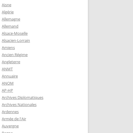
 ROBERT
Aisne
8-1944)
Algérie
Allemagne
NE HELENE)
Allemand
1964) EST
Alsace-Moselle
RIE-SUR-
Alsacien-Lorrain
OIRE-
Amiens
Ancien Régime
Angleterre
-MARIE-SUR-
ANMT
RENÉ MARIE
Annuaire
ANOM
AP-HP
-MARIE-SUR-
Archives Diplomatiques
 BABONNEAU
Archives Nationales
904-1965)
Ardennes
-MARIE-SUR-
Armée de l'Air
EAU (1910-
Auvergne
É DE