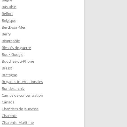
Bagne
Bas-Rhin
Belfort
TZ – PLAQUE
Belgique
RÈRES
Berck-sur-Mer
Berry
Biographie
Z :
Blessés de guerre
EAU LEROUX
Book Google
Bouches-du-Rhône
Bresst
Bretagne
Brigades Internationales
Bundesarchiv
Camps de concentration
Canada
Chantiers de Jeunesse
Charente
Charente-Maritime