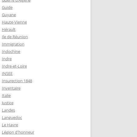
Guerre d’Algérie
Guide
Guyane
Haute-Vienne
Hérault
Ile de Réunion
Immigration
Indochine
Indre
Indre-et-Loire
INSEE
Insurection 1848
Inventaire
Italie
Justice
Landes
Languedoc
Le Havre
Légion d'honneur