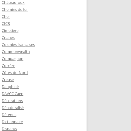
Châteauroux
Chemins de fer
Cher
CICR
Cimetière
Cnahes
Colonies françaises
Commonwealth
Compagnon
Corrèze
Côtes-du-Nord
Creuse
Dauphiné
DAVCC Caen
Décorations
Dénaturalisé
Détenus
Dictionnaire
Disparus