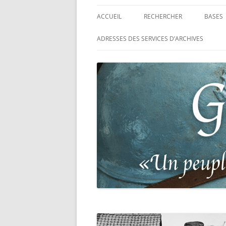
ACCUEIL
RECHERCHER
BASES
RECHERCHER UN SOLDAT
BASE 
ADRESSES DES SERVICES D’ARCHIVES
FRANÇAIS
MORT
RECHERCHER UNE CARTE DE
BASE 
COMBATTANT
RÉGIM
RECHERCHER UN RÉSISTANT
BASE 
TABLE
RECHERCHER UN PRISONNIER
L’ILL
GUERRE
D’OR,
DES P
RECHERCHER UNE VICTIME D
DE 19
PERSÉCUTIONS NAZIS
BASE 
RECHERCHER UN SOLDAT
« SUR 
ALLEMAND
PHARE
RECHERCHER UN SOLDAT