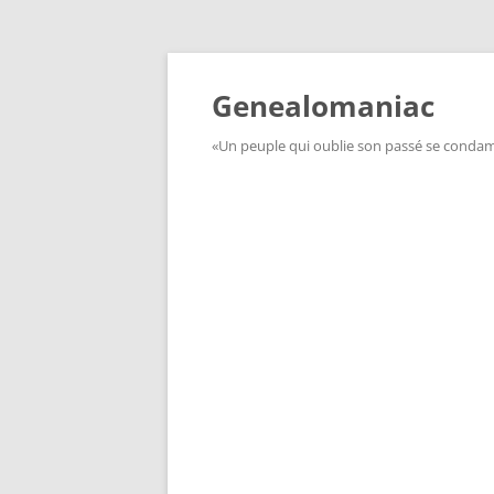
Aller
au
contenu
Genealomaniac
«Un peuple qui oublie son passé se condamn