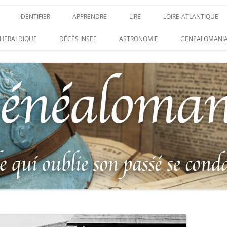
IDENTIFIER
APPRENDRE
LIRE
LOIRE-ATLANTIQUE
DES CONDAMNATIONS À
INSIGNES, ATTRIBUTS ET GRADES
APPRENDRE
LIRE
LES ENFANTS DU CLI
HERALDIQUE
DÉCÈS INSEE
ASTRONOMIE
GENEALOMANIA
1914-1918
PARTIS POUR LA PATR
WEBINAIRES – MYHERITAGE
DES HISTORIQUES
IDENTIFIER UNE PATTE DE COLLET
CARRÉ MILITAIRE FRA
ENTAIRES
(INSIGNE DE COL)
CLION-SUR-MER
DE RECHERCHE DES
IDENTIFIER UNE MÉDAILLE OU
LES SOLDATS OUBLIÉ
AUX D’HONNEUR DE
DÉCORATION
N°65 – LE CLION-SUR-
 DE
USTRATION, VÉRITABLE LIVRE
LEXIQUE DES ABRÉVIATIONS
LE CLION-SUR-MER :
 RÉUNISSANT LES PORTRAITS
MILITAIRES
AUX MORTS VIRTUEL 
LUS HÉROÏQUES SOLDATS
ES
FRANCO-ALLEMANDE D
14-1918
CATALOGUES DES OBLITÉRATIONS
1871
MILITAIRES FRANÇAISES 1914-1918
DES DISPARUS DU JOURNAL
/ 1939-1945 – BERTRAND SINAIS
LIVRE D’OR « MORT P
LE VIF »
(1979)
FRANCE » DU CLION-
 DE LA LOIRE – « HOMMAGE
UNIFORMOLOGIE – UNIFORME ET
1939-1945 THE WAR D