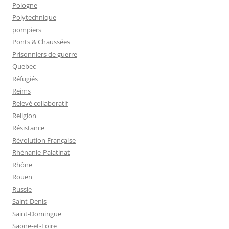
Pologne
Polytechnique
pompiers
Ponts & Chaussées
Prisonniers de guerre
Quebec
Réfugiés
Reims
Relevé collaboratif
Religion
Résistance
Révolution Française
Rhénanie-Palatinat
Rhône
Rouen
Russie
Saint-Denis
Saint-Domingue
Saone-et-Loire