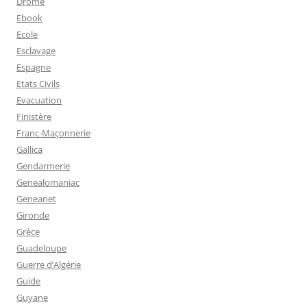
Drome
Ebook
Ecole
Esclavage
Espagne
Etats Civils
Evacuation
Finistère
Franc-Maçonnerie
Gallica
Gendarmerie
Genealomaniac
Geneanet
Gironde
Grèce
Guadeloupe
Guerre d’Algérie
Guide
Guyane