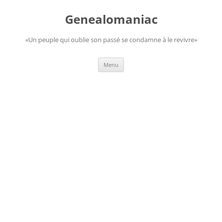
Aller
au
Genealomaniac
contenu
«Un peuple qui oublie son passé se condamne à le revivre»
Menu