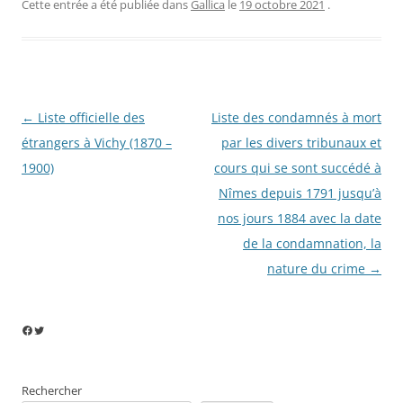
Cette entrée a été publiée dans
Gallica
le
19 octobre 2021
.
Navigation
←
Liste officielle des
Liste des condamnés à mort
des
étrangers à Vichy (1870 –
par les divers tribunaux et
articles
1900)
cours qui se sont succédé à
Nîmes depuis 1791 jusqu’à
nos jours 1884 avec la date
de la condamnation, la
nature du crime
→
Facebook
Twitter
Rechercher