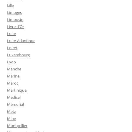
Lille
Limoges
Limousin
Livre d'Or
Loire
Loire-Atlantique
Loiret
Luxembourg
Lyon
Manche
Marine
Maroc
Martinique
Médical
Mémorial
Metz
Mine
Montpellier