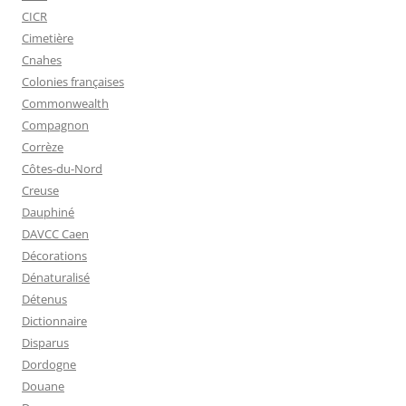
CICR
Cimetière
Cnahes
Colonies françaises
Commonwealth
Compagnon
Corrèze
Côtes-du-Nord
Creuse
Dauphiné
DAVCC Caen
Décorations
Dénaturalisé
Détenus
Dictionnaire
Disparus
Dordogne
Douane