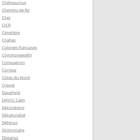
Châteauroux
Chemins de fer
Cher
CICR
Cimetière
Cnahes
Colonies françaises
Commonwealth
Compagnon
Corrèze
Côtes-du-Nord
Creuse
Dauphiné
DAVCC Caen
Décorations
Dénaturalisé
Détenus
Dictionnaire
Disparus