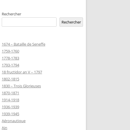
EMETERIES
Rechercher
Rechercher
TANNIQUE
1674 – Bataille de Seneffe
TANNIQUE DE
1759-1760
ER
1778-1783
JEAN MARIE
1793-1794
18 fructidor an V – 1797
1802-1815
-MARIE-SUR-
1830 – Trois Glorieuses
D’HONNEUR
1870-1871
1914-1918
1936-1939
TANNIQUE
1939-1945
Z
Aéronautique
 DU CLION-
Ain