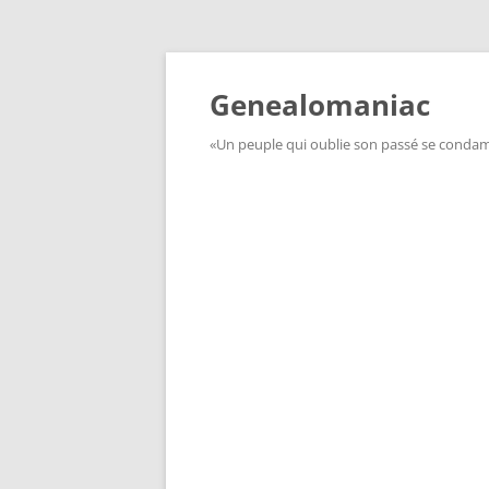
Aller
au
contenu
Genealomaniac
«Un peuple qui oublie son passé se condamn