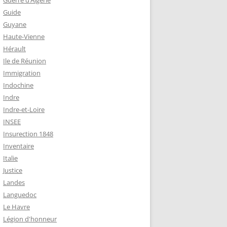
Guerre d’Algérie
Guide
Guyane
Haute-Vienne
Hérault
Ile de Réunion
Immigration
Indochine
Indre
Indre-et-Loire
INSEE
Insurection 1848
Inventaire
Italie
Justice
Landes
Languedoc
Le Havre
Légion d'honneur