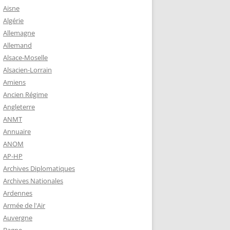
 ROBERT
Aisne
8-1944)
Algérie
Allemagne
NE HELENE)
Allemand
1964) EST
Alsace-Moselle
RIE-SUR-
Alsacien-Lorrain
OIRE-
Amiens
Ancien Régime
Angleterre
-MARIE-SUR-
ANMT
RENÉ MARIE
Annuaire
ANOM
AP-HP
-MARIE-SUR-
Archives Diplomatiques
 BABONNEAU
Archives Nationales
904-1965)
Ardennes
-MARIE-SUR-
Armée de l'Air
EAU (1910-
Auvergne
É DE