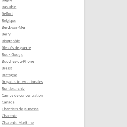
Bagne
Bas-Rhin
Belfort
TZ – PLAQUE
Belgique
RÈRES
Berck-sur-Mer
Berry
Biographie
Z :
Blessés de guerre
EAU LEROUX
Book Google
Bouches-du-Rhône
Bresst
Bretagne
Brigades Internationales
Bundesarchiv
Camps de concentration
Canada
Chantiers de Jeunesse
Charente
Charente-Maritime