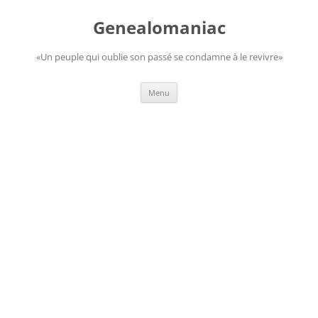
Aller
au
Genealomaniac
contenu
«Un peuple qui oublie son passé se condamne à le revivre»
Menu