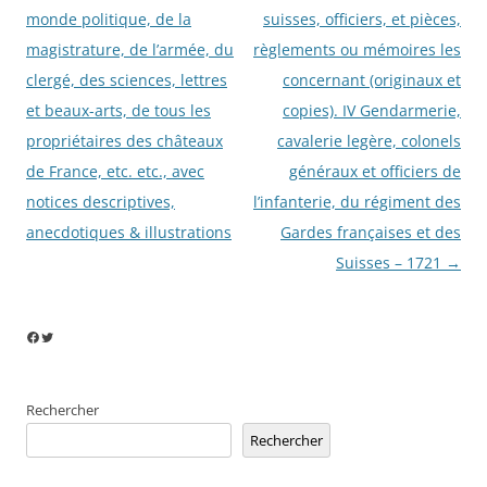
monde politique, de la
suisses, officiers, et pièces,
magistrature, de l’armée, du
règlements ou mémoires les
clergé, des sciences, lettres
concernant (originaux et
et beaux-arts, de tous les
copies). IV Gendarmerie,
propriétaires des châteaux
cavalerie legère, colonels
de France, etc. etc., avec
généraux et officiers de
notices descriptives,
l’infanterie, du régiment des
anecdotiques & illustrations
Gardes françaises et des
Suisses – 1721
→
Facebook
Twitter
Rechercher
Rechercher