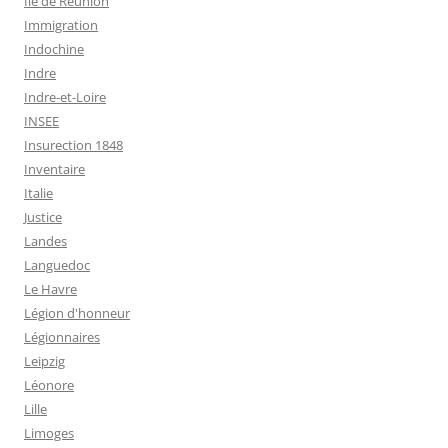
Ile de Réunion
Immigration
Indochine
Indre
Indre-et-Loire
INSEE
Insurection 1848
Inventaire
Italie
Justice
Landes
Languedoc
Le Havre
Légion d'honneur
Légionnaires
Leipzig
Léonore
Lille
Limoges