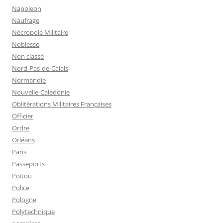
Napoleon
Naufrage
Nécropole Militaire
Noblesse
Non classé
Nord-Pas-de-Calais
Normandie
Nouvelle-Calédonie
Oblitérations Militaires Françaises
Officier
Ordre
Orléans
Paris
Passeports
Poitou
Police
Pologne
Polytechnique