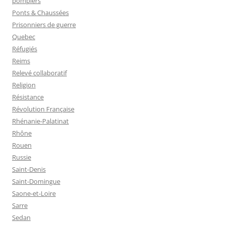
pompiers
Ponts & Chaussées
Prisonniers de guerre
Quebec
Réfugiés
Reims
Relevé collaboratif
Religion
Résistance
Révolution Française
Rhénanie-Palatinat
Rhône
Rouen
Russie
Saint-Denis
Saint-Domingue
Saone-et-Loire
Sarre
Sedan