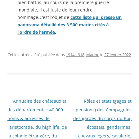
bien battus, au cours de la première guerre
mondiale, il est juste de leur rendre
hommage.C’est l’objet de
cette liste qui dresse un
panorama détaillé des 3 500 marins cités à
l’ordre de l’armée
,
Cette entrée a été publiée dans
1914-1918
,
Marine
le
27 février 2022
.
Navigation
←
Annuaire des châteaux et
Rôles et états (gages et
des
des départements : 40.000
pensions) des Compagnies
articles
noms & adresses de
des gardes du corps du Roi,
l’aristocratie, du high life, de
écossais, gendarmes,
la colonie étrangère, du
chevaux légers, cavalerie,