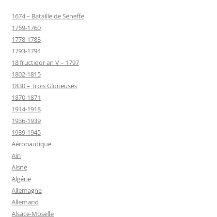
1674 – Bataille de Seneffe
1759-1760
1778-1783
1793-1794
18 fructidor an V – 1797
1802-1815
1830 – Trois Glorieuses
1870-1871
1914-1918
1936-1939
1939-1945
Aéronautique
Ain
Aisne
Algérie
Allemagne
Allemand
Alsace-Moselle