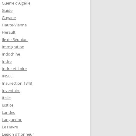
Guerre d’Algérie
Guide
Guyane
Haute-Vienne
Hérault
Ile de Réunion
Immigration
Indochine
Indre
Indre-et-Loire
INSEE
Insurection 1848
Inventaire
Italie
Justice
Landes
Languedoc
Le Havre
Légion d'honneur