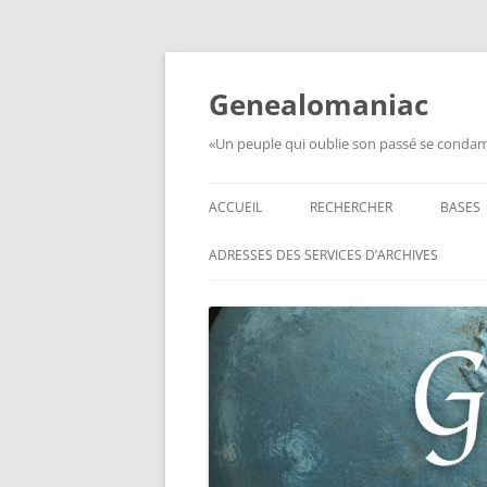
Aller
au
contenu
Genealomaniac
«Un peuple qui oublie son passé se condamn
ACCUEIL
RECHERCHER
BASES
RECHERCHER UN SOLDAT
BASE 
ADRESSES DES SERVICES D’ARCHIVES
FRANÇAIS
MORT
RECHERCHER UNE CARTE DE
BASE 
COMBATTANT
RÉGIM
RECHERCHER UN RÉSISTANT
BASE 
TABLE
RECHERCHER UN PRISONNIER
L’ILL
GUERRE
D’OR,