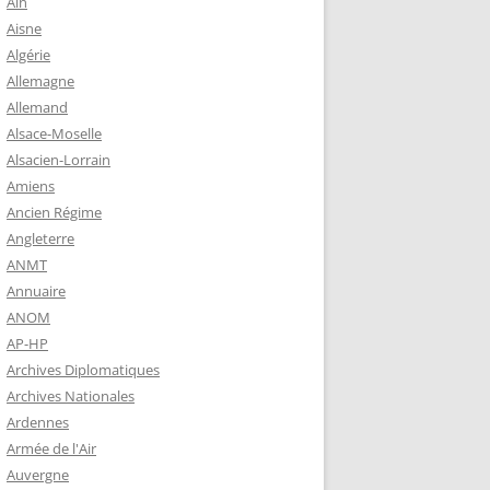
Ain
-MARIE-SUR-
Aisne
 BABONNEAU
Algérie
904-1965)
Allemagne
Allemand
-MARIE-SUR-
Alsace-Moselle
EAU (1910-
Alsacien-Lorrain
É DE
Amiens
Ancien Régime
TZ – PLAQUE
Angleterre
RÈRES
ANMT
Annuaire
ANOM
Z :
AP-HP
EAU LEROUX
Archives Diplomatiques
Archives Nationales
Ardennes
Armée de l'Air
Auvergne