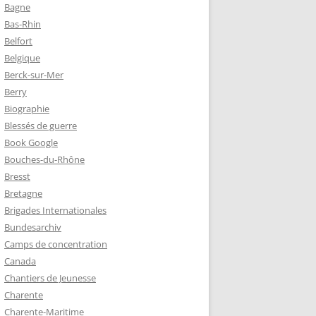
Bagne
Bas-Rhin
Belfort
Belgique
Berck-sur-Mer
Berry
Biographie
Blessés de guerre
Book Google
Bouches-du-Rhône
Bresst
Bretagne
Brigades Internationales
Bundesarchiv
Camps de concentration
Canada
Chantiers de Jeunesse
Charente
Charente-Maritime