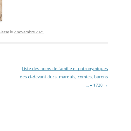
ES AUTORITÉS DU REICH, 16
BRE 1942.
DES SOLDATS DU 147E
ENT D’INFANTERIE DE
lesse
le
2 novembre 2021
.
RESSE
 DES PRISONNIERS FAITS PAR
ÉE DE VERSAILLES – 1871
ANDE GUERRE DES
Liste des noms de famille et patronymiques
AIS: À TRAVERS LES
des ci-devant ducs, marquis, comtes, barons
VES DE LA GRANDE
… – 1720
→
ECTE