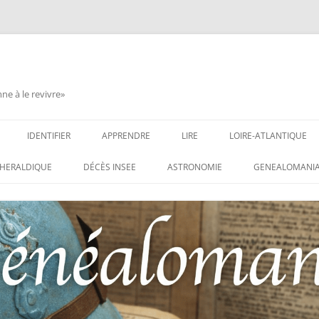
e à le revivre»
IDENTIFIER
APPRENDRE
LIRE
LOIRE-ATLANTIQUE
DES CONDAMNATIONS À
INSIGNES, ATTRIBUTS ET GRADES
APPRENDRE
LIRE
LES ENFANTS DU CLI
HERALDIQUE
DÉCÈS INSEE
ASTRONOMIE
GENEALOMANIA
1914-1918
PARTIS POUR LA PATR
WEBINAIRES – MYHERITAGE
DES HISTORIQUES
IDENTIFIER UNE PATTE DE COLLET
CARRÉ MILITAIRE FRA
ENTAIRES
(INSIGNE DE COL)
CLION-SUR-MER
DE RECHERCHE DES
IDENTIFIER UNE MÉDAILLE OU
LES SOLDATS OUBLIÉ
AUX D’HONNEUR DE
DÉCORATION
N°65 – LE CLION-SUR-
 DE
USTRATION, VÉRITABLE LIVRE
LEXIQUE DES ABRÉVIATIONS
LE CLION-SUR-MER :
 RÉUNISSANT LES PORTRAITS