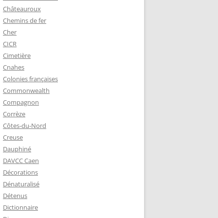
Châteauroux
Chemins de fer
Cher
CICR
Cimetière
Cnahes
Colonies françaises
Commonwealth
Compagnon
Corrèze
Côtes-du-Nord
Creuse
Dauphiné
DAVCC Caen
Décorations
Dénaturalisé
Détenus
Dictionnaire