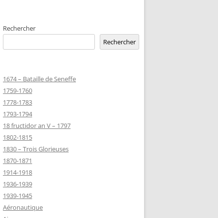
D’HONNEUR
Rechercher
TANNIQUE
Rechercher
Z
 DU CLION-
1674 – Bataille de Seneffe
 ROBERT
1759-1760
8-1944)
1778-1783
1793-1794
NE HELENE)
18 fructidor an V – 1797
1964) EST
1802-1815
RIE-SUR-
1830 – Trois Glorieuses
OIRE-
1870-1871
1914-1918
-MARIE-SUR-
1936-1939
RENÉ MARIE
1939-1945
Aéronautique