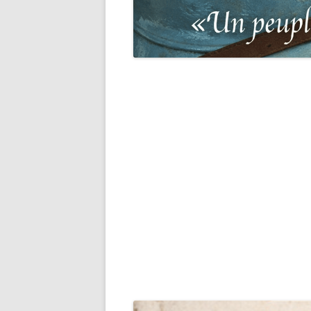
DES P
RECHERCHER UNE VICTIME D
DE 19
PERSÉCUTIONS NAZIS
BASE 
RECHERCHER UN SOLDAT
« SUR 
ALLEMAND
PHARE
RECHERCHER UN SOLDAT
À NOS
AMÉRICAIN
DE PO
L’ORD
RECHERCHER UN SOLDAT
FRANC
ANGLAIS
BRETA
RECHERCHER UN SOLDAT BE
BASE 
RECHERCHER UN SOLDAT
POPUL
AUSTRALIEN
PENDA
RECHERCHER UN SOLDAT
LISTES
CANADIEN