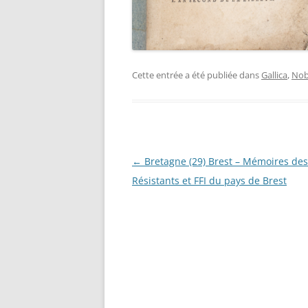
PAR L
DÉCEM
BASE 
RÉGIM
Cette entrée a été publiée dans
Gallica
,
Nob
FORTE
LISTE
L’ARM
LA GR
Navigation
←
Bretagne (29) Brest – Mémoires des
FRANÇ
des
Résistants et FFI du pays de Brest
ARCHI
articles
COLL