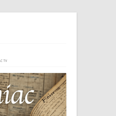
ON-SUR-MER
C TV
IE
NÇAIS DU
S DU HC
MER (44)
 MONUMENT