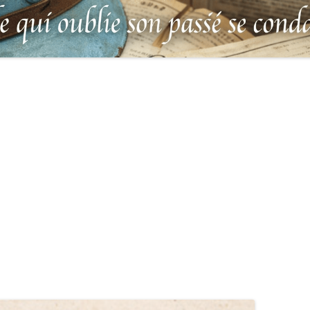
MILITAIRES
AUX MORTS VIRTUEL 
LUS HÉROÏQUES SOLDATS
ES
FRANCO-ALLEMANDE D
14-1918
CATALOGUES DES OBLITÉRATIONS
1871
MILITAIRES FRANÇAISES 1914-1918
DES DISPARUS DU JOURNAL
/ 1939-1945 – BERTRAND SINAIS
LIVRE D’OR « MORT P
LE VIF »
(1979)
FRANCE » DU CLION-
 DE LA LOIRE – « HOMMAGE
UNIFORMOLOGIE – UNIFORME ET
1939-1945 THE WAR D
 HÉROS » (+ 604 PORTRAITS
ÉQUIPEMENT ARMÉE FRANÇAISE –
COMMONWEALTH – C
ILUS 1914-1918 CITÉS À
1937
IN LOIRE-ATLANTIQUE
RE OU MORTS POUR LA
E) – PAYS DE LOIRE –
LEXIQUE DES ABRÉVIATIONS
CARRÉ MILITAIRE BRI
GNE – VENDÉE
MILITAIRES ALLEMANDES
DU CLION-SUR-MER
LGE
DES ÉVADÉS – UNEG
UNITED STATES SERVICE SYMBOLS
CARRÉ MILITAIRE BRI
– 1942
SAINTE-MARIE-SUR-M
ATIONS DÉPLACÉES
NT 1914-1918
TABLEAU DE LA DURÉE DU
IL VENAIT DU CIEL … 
SERVICE MILITAIRE DE CHAQUE
BERNARD TERRIEN
 DE RAPATRIÉS (1917)
CLASSE QUI PARTICIPA À LA
CIMETIÈRE DE SAINTE