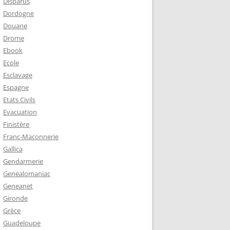
Disparus
Dordogne
Douane
Drome
Ebook
Ecole
Esclavage
Espagne
Etats Civils
Evacuation
Finistère
Franc-Maçonnerie
Gallica
Gendarmerie
Genealomaniac
Geneanet
Gironde
Grèce
Guadeloupe