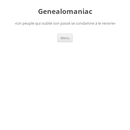
Aller
au
Genealomaniac
contenu
«Un peuple qui oublie son passé se condamne à le revivre»
Menu