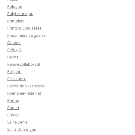
Pologne
Polytechnique
pompiers
Ponts & Chaussées
Prisonniers de guerre
Quebec
Réfugiés
Reims
Relevé collaboratif
Religion
Résistance
Révolution Française
Rhénanie-Palatinat
Rhône
Rouen
Russie
Saint-Denis
Saint-Domingue