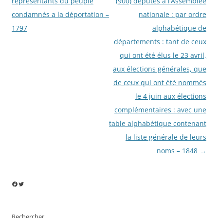
des
représentants du peuple
(900) députés à l’Assemblée
articles
condamnés a la déportation –
nationale : par ordre
1797
alphabétique de
départements : tant de ceux
qui ont été élus le 23 avril,
aux élections générales, que
de ceux qui ont été nommés
le 4 juin aux élections
complémentaires : avec une
table alphabétique contenant
la liste générale de leurs
noms – 1848
→
Facebook
Twitter
Rechercher