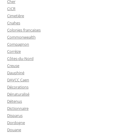
Cher
CICR
Cimetière
Cnahes
Colonies françaises
Commonwealth
Compagnon
Corrèze
Côtes-du-Nord
Creuse
Dauphiné
DAVCC Caen
Décorations
Dénaturalisé
Détenus
Dictionnaire
Disparus
Dordogne
Douane