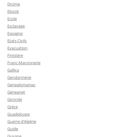
Drome
Ebook
Ecole
Esclavage
Espagne
Etats Civils
Evacuation
Finistère
Franc-Maçonnerie
Gallica
Gendarmerie
Genealomaniac
Geneanet
Gironde
Grèce
Guadeloupe
Guerre d’Algérie
Guide
Guyane