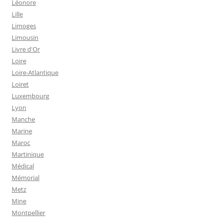
Léonore
Lille
Limoges
Limousin
Livre d'Or
Loire
Loire-Atlantique
Loiret
Luxembourg
Lyon
Manche
Marine
Maroc
Martinique
Médical
Mémorial
Metz
Mine
Montpellier