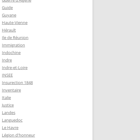
Guerre d’Algérie
Guide
Guyane
Haute-Vienne
Hérault
Ile de Réunion
Immigration
Indochine
Indre
Indre-et-Loire
INSEE
Insurection 1848
Inventaire
Italie
Justice
Landes
Languedoc
Le Havre
Légion d'honneur