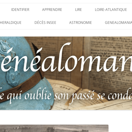
IDENTIFIER
APPRENDRE
LIRE
LOIRE-ATLANTIQUE
DES CONDAMNATIONS À
INSIGNES, ATTRIBUTS ET GRADES
APPRENDRE
LIRE
LES ENFANTS DU CLI
HERALDIQUE
DÉCÈS INSEE
ASTRONOMIE
GENEALOMANIA
1914-1918
PARTIS POUR LA PATR
WEBINAIRES – MYHERITAGE
DES HISTORIQUES
IDENTIFIER UNE PATTE DE COLLET
CARRÉ MILITAIRE FRA
ENTAIRES
(INSIGNE DE COL)
CLION-SUR-MER
DE RECHERCHE DES
IDENTIFIER UNE MÉDAILLE OU
LES SOLDATS OUBLIÉ
AUX D’HONNEUR DE
DÉCORATION
N°65 – LE CLION-SUR-
 DE
USTRATION, VÉRITABLE LIVRE
LEXIQUE DES ABRÉVIATIONS
LE CLION-SUR-MER :
 RÉUNISSANT LES PORTRAITS
MILITAIRES
AUX MORTS VIRTUEL 
LUS HÉROÏQUES SOLDATS
ES
FRANCO-ALLEMANDE D
14-1918
CATALOGUES DES OBLITÉRATIONS
1871
MILITAIRES FRANÇAISES 1914-1918
DES DISPARUS DU JOURNAL
/ 1939-1945 – BERTRAND SINAIS
LIVRE D’OR « MORT P
LE VIF »
(1979)
FRANCE » DU CLION-
 DE LA LOIRE – « HOMMAGE
UNIFORMOLOGIE – UNIFORME ET
1939-1945 THE WAR D