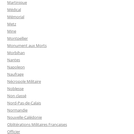
Martinique
Médical
Mémorial
Metz
Mine
Montpellier
Monument aux Morts
Morbihan
Nantes
Napoleon
Naufrage
Nécropole Militaire
Noblesse
Non classé
Nord-Pas-de-Calais
Normandie
Nouvelle-Calédonie
Oblitérations Militaires Françaises
Officier