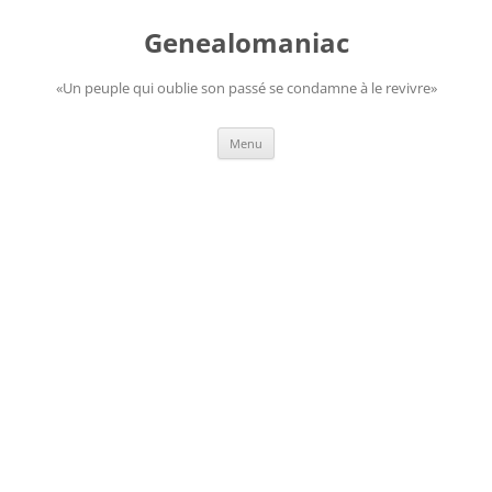
Aller
au
Genealomaniac
contenu
«Un peuple qui oublie son passé se condamne à le revivre»
Menu