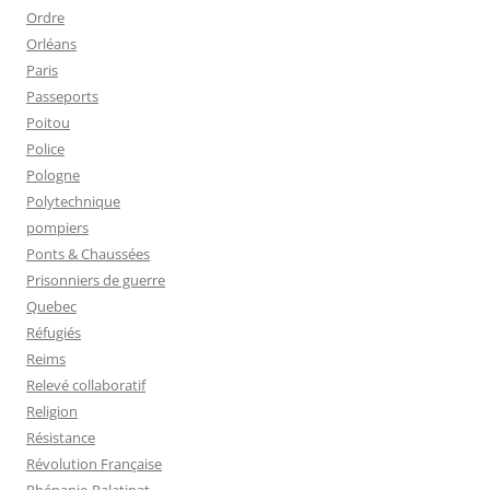
Ordre
Orléans
Paris
Passeports
Poitou
Police
Pologne
Polytechnique
pompiers
Ponts & Chaussées
Prisonniers de guerre
Quebec
Réfugiés
Reims
Relevé collaboratif
Religion
Résistance
Révolution Française
Rhénanie-Palatinat