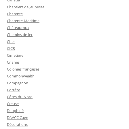
Chantiers de Jeunesse
Charente
Charente-Maritime
Châteauroux
Chemins de fer
Cher
CICR
Cimetière
Cnahes
Colonies françaises
Commonwealth
Compagnon
Corrèze
Côtes-du-Nord
Creuse
Dauphiné
DAVCC Caen
Décorations