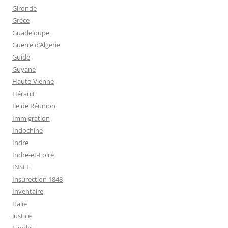
Gironde
Grèce
Guadeloupe
Guerre d’Algérie
Guide
Guyane
Haute-Vienne
Hérault
Ile de Réunion
Immigration
Indochine
Indre
Indre-et-Loire
INSEE
Insurection 1848
Inventaire
Italie
Justice
Landes