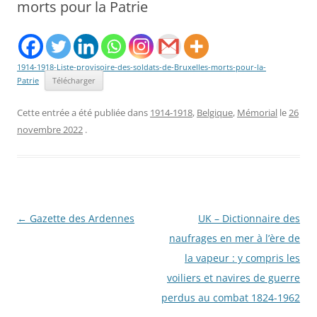
morts pour la Patrie
1914-1918-Liste-provisoire-des-soldats-de-Bruxelles-morts-pour-la-
Patrie
Télécharger
Cette entrée a été publiée dans
1914-1918
,
Belgique
,
Mémorial
le
26
novembre 2022
.
Navigation
←
Gazette des Ardennes
UK – Dictionnaire des
des
naufrages en mer à l’ère de
articles
la vapeur : y compris les
voiliers et navires de guerre
perdus au combat 1824-1962