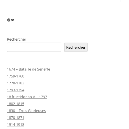
→
Facebook
Twitter
Rechercher
Rechercher
1674 – Bataille de Seneffe
1759-1760
1778-1783
1793-1794
18 fructidor an V – 1797
1802-1815
1830 – Trois Glorieuses
1870-1871
1914-1918