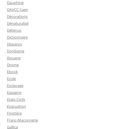
Dauphiné
DAVCC Caen
Décorations
Dénaturalisé
Détenus
Dictionnaire
Disparus
Dordogne
Douane
Drome
Ebook
Ecole
Esclavage
Espagne
Etats Civils
Evacuation
Finistère
Franc-Maçonnerie
Gallica