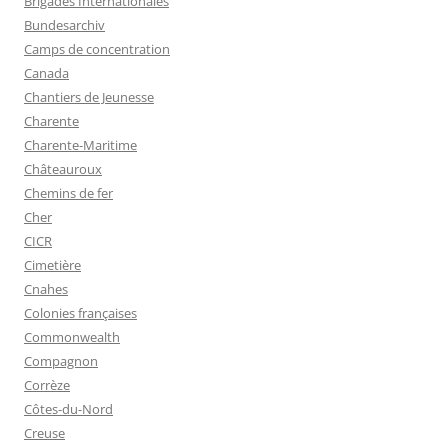
Brigades Internationales
Bundesarchiv
Camps de concentration
Canada
Chantiers de Jeunesse
Charente
Charente-Maritime
Châteauroux
Chemins de fer
Cher
CICR
Cimetière
Cnahes
Colonies françaises
Commonwealth
Compagnon
Corrèze
Côtes-du-Nord
Creuse