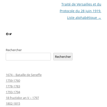
Traité de Versailles et du
Protocole du 28 juin 1919.
Liste alphabétique
→
Facebook
Twitter
Rechercher
Rechercher
1674 – Bataille de Seneffe
1759-1760
1778-1783
1793-1794
18 fructidor an V – 1797
1802-1815