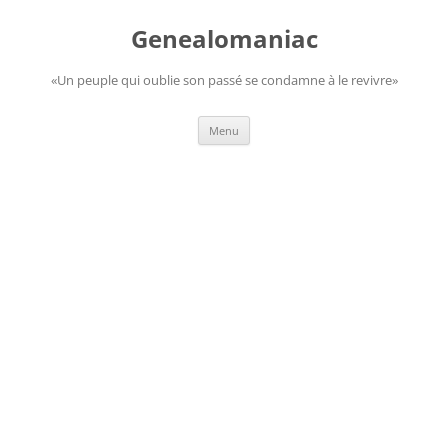
Aller
au
Genealomaniac
contenu
«Un peuple qui oublie son passé se condamne à le revivre»
Menu