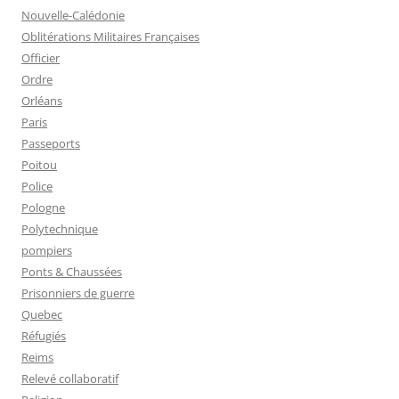
Nouvelle-Calédonie
Oblitérations Militaires Françaises
Officier
Ordre
Orléans
Paris
Passeports
Poitou
Police
Pologne
Polytechnique
pompiers
Ponts & Chaussées
Prisonniers de guerre
Quebec
Réfugiés
Reims
Relevé collaboratif