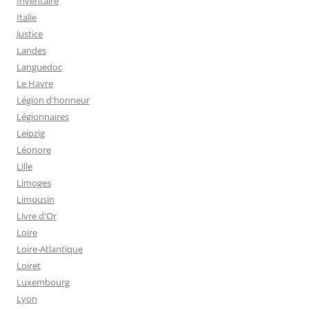
Inventaire
Italie
Justice
Landes
Languedoc
Le Havre
Légion d'honneur
Légionnaires
Leipzig
Léonore
Lille
Limoges
Limousin
Livre d'Or
Loire
Loire-Atlantique
Loiret
Luxembourg
Lyon