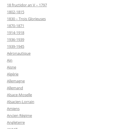
18 fructidor an V – 1797
1802-1815
1830 – Trois Glorieuses
1870-1871
1914-1918
1936-1939
1939-1945
Aéronautique
Ain
Aisne
Algérie
Allemagne
Allemand
Alsace-Moselle
Alsacien-Lorrain
Amiens
Ancien Régime
Angleterre