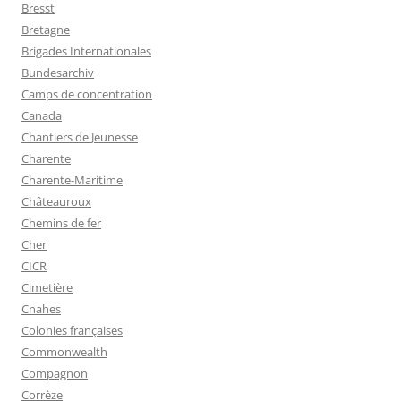
Bresst
Bretagne
Brigades Internationales
Bundesarchiv
Camps de concentration
Canada
Chantiers de Jeunesse
Charente
Charente-Maritime
Châteauroux
Chemins de fer
Cher
CICR
Cimetière
Cnahes
Colonies françaises
Commonwealth
Compagnon
Corrèze