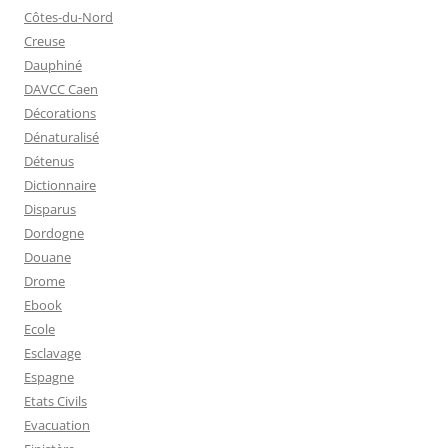
Côtes-du-Nord
Creuse
Dauphiné
DAVCC Caen
Décorations
Dénaturalisé
Détenus
Dictionnaire
Disparus
Dordogne
Douane
Drome
Ebook
Ecole
Esclavage
Espagne
Etats Civils
Evacuation