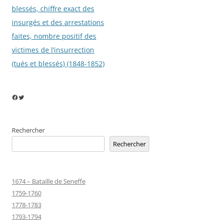
blessés, chiffre exact des
insurgés et des arrestations
faites, nombre positif des
victimes de l’insurrection
(tués et blessés) (1848-1852)
Facebook
Twitter
Rechercher
Rechercher
1674 – Bataille de Seneffe
1759-1760
1778-1783
1793-1794