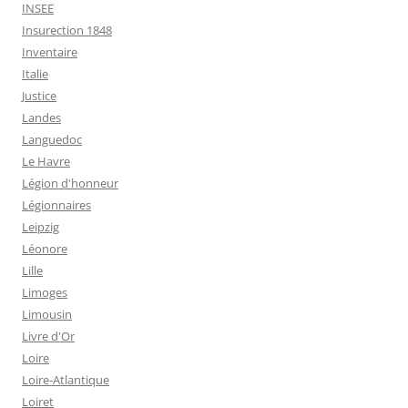
INSEE
Insurection 1848
Inventaire
Italie
Justice
Landes
Languedoc
Le Havre
Légion d'honneur
Légionnaires
Leipzig
Léonore
Lille
Limoges
Limousin
Livre d'Or
Loire
Loire-Atlantique
Loiret