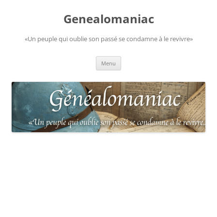
Aller
au
Genealomaniac
contenu
«Un peuple qui oublie son passé se condamne à le revivre»
Menu