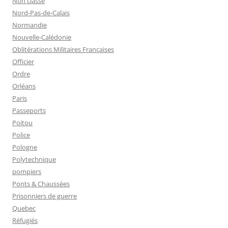
Non classé
Nord-Pas-de-Calais
Normandie
Nouvelle-Calédonie
Oblitérations Militaires Françaises
Officier
Ordre
Orléans
Paris
Passeports
Poitou
Police
Pologne
Polytechnique
pompiers
Ponts & Chaussées
Prisonniers de guerre
Quebec
Réfugiés