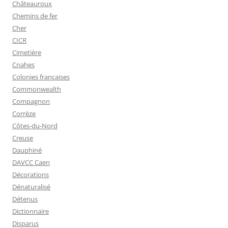
Châteauroux
Chemins de fer
Cher
CICR
Cimetière
Cnahes
Colonies françaises
Commonwealth
Compagnon
Corrèze
Côtes-du-Nord
Creuse
Dauphiné
DAVCC Caen
Décorations
Dénaturalisé
Détenus
Dictionnaire
Disparus