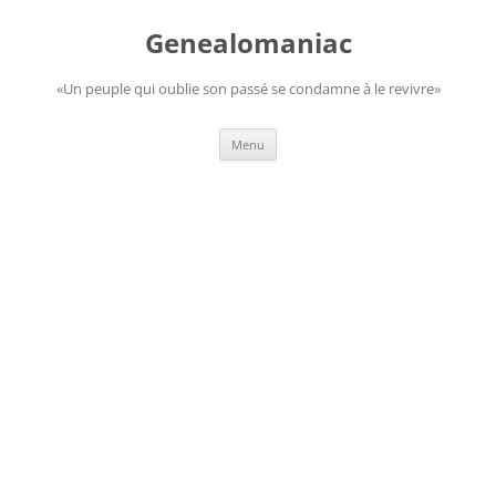
Aller
au
Genealomaniac
contenu
«Un peuple qui oublie son passé se condamne à le revivre»
Menu