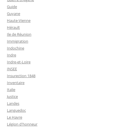
Guide
Guyane
Haute-Vienne
Hérault
Ile de Réunion
Immigration
Indochine
Indre
Indre-et-Loire
INSEE
Insurection 1848
Inventaire
Italie
Justice
Landes
Languedoc
Le Havre
Légion d'honneur