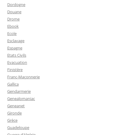
Dordogne
Douane
Drome
Ebook
Ecole
Esclavage
Espagne
Etats Civils
Evacuation
Finistère
Franc-Maçonnerie
Gallica
Gendarmerie
Genealomaniac
Geneanet
Gironde
Grèce
Guadeloupe
Guerre d’Algérie