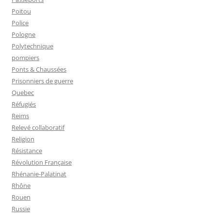
Poitou
Police
Pologne
Polytechnique
pompiers
Ponts & Chaussées
Prisonniers de guerre
Quebec
Réfugiés
Reims
Relevé collaboratif
Religion
Résistance
Révolution Française
Rhénanie-Palatinat
Rhône
Rouen
Russie