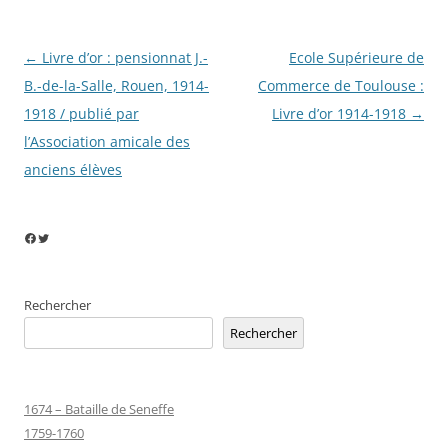
Navigation
←
Livre d’or : pensionnat J.-
Ecole Supérieure de
des
B.-de-la-Salle, Rouen, 1914-
Commerce de Toulouse :
articles
1918 / publié par
Livre d’or 1914-1918
→
l’Association amicale des
anciens élèves
Facebook
Twitter
Rechercher
Rechercher
1674 – Bataille de Seneffe
1759-1760