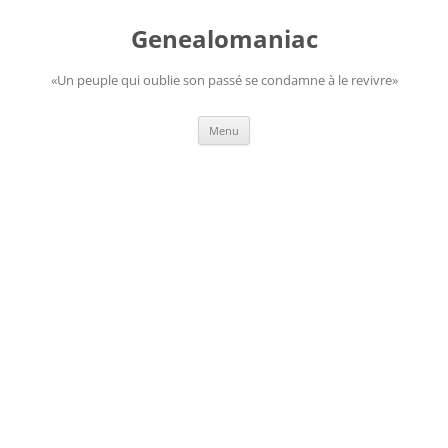
Aller
au
Genealomaniac
contenu
«Un peuple qui oublie son passé se condamne à le revivre»
Menu