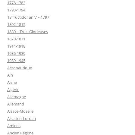
1778-1783
1793-1794
18 fructidor an V – 1797
1802-1815
1830 – Trois Glorieuses
1870-1871
1914-1918
1936-1939
1939-1945
Aéronautique
Ain
Aisne
Algérie
Allemagne
Allemand
Alsace-Moselle
Alsacien-Lorrain
Amiens
Ancien Régime