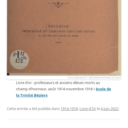
Livre d’or : professeurs et anciens élèves morts au
champ d’honneur, août 1914-novembre 1918 /
école de
la Trinité Béziers
Cette entrée a été publiée dans
1914-1918
,
Livre d'Or
le
4 juin 2022
.