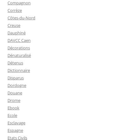
Compagnon
Corrèze
Côtes-du-Nord
Creuse
Dauphiné
DAVCC Caen
Décorations
Dénaturalisé
Détenus
Dictionnaire
Disparus
Dordogne
Douane
Drome
Ebook
Ecole
Esclavage
Espagne
Etats Civils