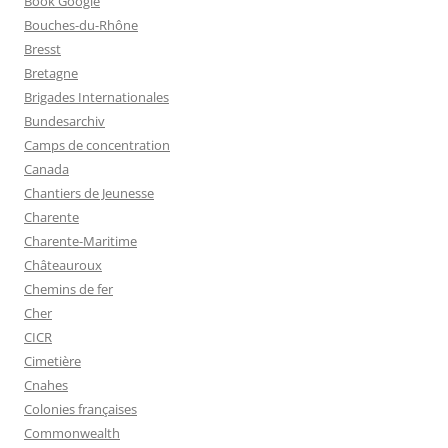
Book Google
Bouches-du-Rhône
Bresst
Bretagne
Brigades Internationales
Bundesarchiv
Camps de concentration
Canada
Chantiers de Jeunesse
Charente
Charente-Maritime
Châteauroux
Chemins de fer
Cher
CICR
Cimetière
Cnahes
Colonies françaises
Commonwealth