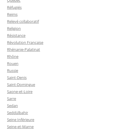
Quebec
Réfugiés
Reims
Relevé collaboratif
Religion
Résistance
Révolution Française
Rhénanie-Palatinat
Rhône
Rouen
Russie
Saint-Denis
Saint-Domingue
Saone-et-Loire
Sarre
Sedan
Seddülbahir
Seine Inférieure
Seine-et-Marne