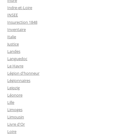
Indre
Indre-et-Loire
INSEE
Insurection 1848
Inventaire
Italie
Justice
Landes
Languedoc
Le Havre
Légion d'honneur
Légionnaires
Leipzig
Léonore
Lille
Limoges
Limousin
Livre d'Or
Loire