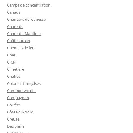
Camps de concentration
Canada
Chantiers de Jeunesse
Charente
Charente-Maritime
Châteauroux
Chemins de fer
Cher
CICR
Cimetière
Cnahes
Colonies françaises
Commonwealth
Compagnon
Corrèze
Côtes-du-Nord
Creuse
Dauphiné