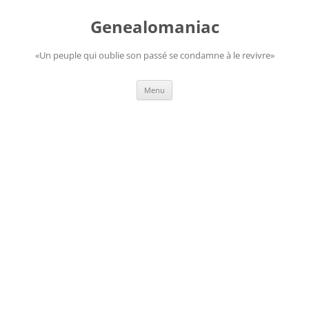
Aller
au
Genealomaniac
contenu
«Un peuple qui oublie son passé se condamne à le revivre»
Menu