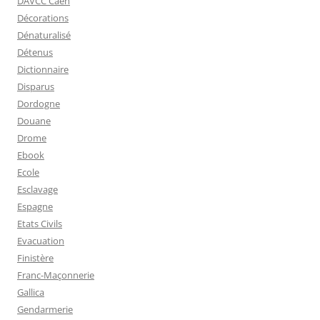
DAVCC Caen
Décorations
Dénaturalisé
Détenus
Dictionnaire
Disparus
Dordogne
Douane
Drome
Ebook
Ecole
Esclavage
Espagne
Etats Civils
Evacuation
Finistère
Franc-Maçonnerie
Gallica
Gendarmerie