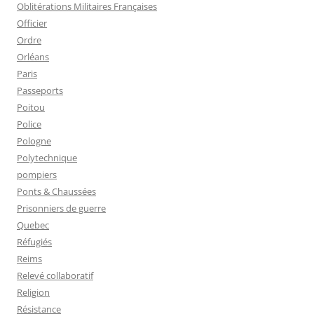
Oblitérations Militaires Françaises
Officier
Ordre
Orléans
Paris
Passeports
Poitou
Police
Pologne
Polytechnique
pompiers
Ponts & Chaussées
Prisonniers de guerre
Quebec
Réfugiés
Reims
Relevé collaboratif
Religion
Résistance