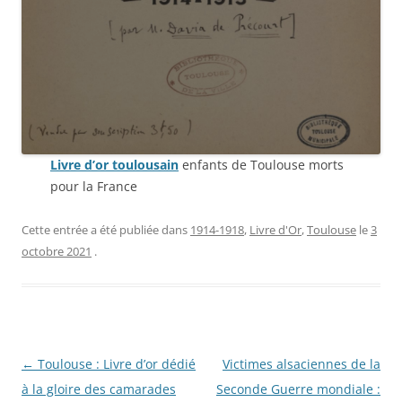
Livre d’or toulousain
enfants de Toulouse morts
pour la France
Cette entrée a été publiée dans
1914-1918
,
Livre d'Or
,
Toulouse
le
3
octobre 2021
.
Navigation
←
Toulouse : Livre d’or dédié
Victimes alsaciennes de la
des
à la gloire des camarades
Seconde Guerre mondiale :