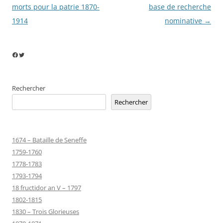
articles
morts pour la patrie 1870-
base de recherche
1914
nominative
→
Facebook
Twitter
Rechercher
Rechercher
1674 – Bataille de Seneffe
1759-1760
1778-1783
1793-1794
18 fructidor an V – 1797
1802-1815
1830 – Trois Glorieuses