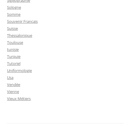
Sigillographie
Sologne
Somme
Souvenir Français
Suisse
Thessalonique
Toulouse
tunisie
Turquie
Tutoriel
Uniformologie
Usa
Vendée
Vienne
Vieux Métiers