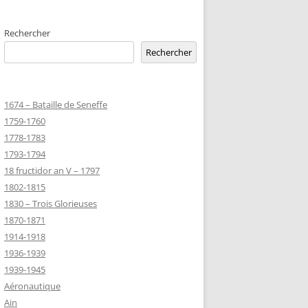
EMETERIES
Rechercher
Rechercher
TANNIQUE
1674 – Bataille de Seneffe
TANNIQUE DE
1759-1760
ER
1778-1783
JEAN MARIE
1793-1794
18 fructidor an V – 1797
1802-1815
-MARIE-SUR-
1830 – Trois Glorieuses
D’HONNEUR
1870-1871
1914-1918
1936-1939
TANNIQUE
1939-1945
Z
Aéronautique
 DU CLION-
Ain