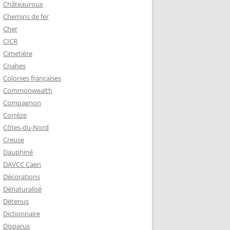
Châteauroux
Chemins de fer
Cher
CICR
Cimetière
Cnahes
Colonies françaises
Commonwealth
Compagnon
Corrèze
Côtes-du-Nord
Creuse
Dauphiné
DAVCC Caen
Décorations
Dénaturalisé
Détenus
Dictionnaire
Disparus