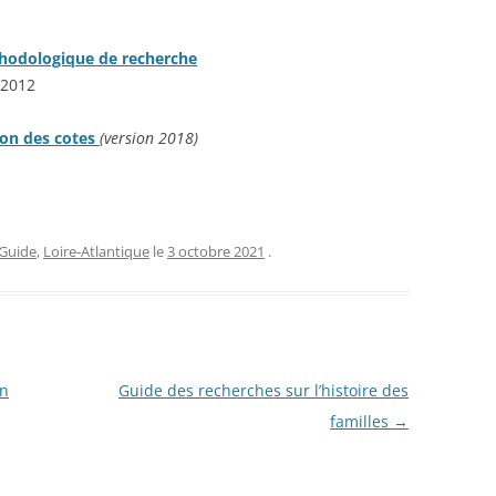
STIQUES DES CONVOIS DE
SUR-MER : BOURREAU
MILITAIRES
RIÉS ARRIVÉS À EVIAN DU
 LA
JOSEPH CLÉMENT (191
hodologique de recherche
1917 AU 01/09/1917 –
CARTE MILITAIRE DE LA FRANCE –
2012
SE DÉFINITIVES DES
YANINA HELENA (JEAN
1906
NNES ET FAMILLES
SLEPOWRONSKA (1895-
ion des cotes
(version 2018)
RIÉES PAR LA SUISSE
LIEUX D’INTERNEMENT EN FRANCE
INHUMÉE À SAINTE-MA
1939-1945
MER (PORNIC – 44 – L
FAISANT CONNAÎTRE LA
ATLANTIQUE)
ENCE ACTUELLE DES
DÉPÔTS DE PRISONNIERS
E
NNES ÉVACUÉES DU
ALLEMANDS (1914-1918)
CIMETIÈRE DE SAINTE
Guide
,
Loire-Atlantique
le
3 octobre 2021
.
TEMENT DU HAUT-RHIN (5
MER (44) : PHILIPPE 
LISTE DES CAMPS DE PRISONNIERS
 ) – 1914-1918
LARAISON (1936-1960)
DU IIIE REICH
NOMINATIF DES MALADES
CIMETIÈRE DE SAINTE
EMPLACEMENTS DES TROUPES
HÔPITAL CIVIL DE BELFORT
MER (44) : COLONEL
T D’ALSACE ÉVACUÉS (1939-
on
Guide des recherches sur l’histoire des
RENÉ LOUIS PIERRE (1
INSTRUCTION DE SERVICE ÉDITION
familles
→
POUR LE FUSILLER ET LE TIREUR
CIMETIÈRE DE SAINTE
V)
LMG. DR. JURÉ. W. REIBERT. / DER
 GÉNÉALOMANIAC – ETAT
MER (44) : JEAN AUBIN
DIENSTUNTERRICHT IM HEERE.
ATIF DES RESSORTISSANTS
DE
1996) ANCIEN DÉPORT