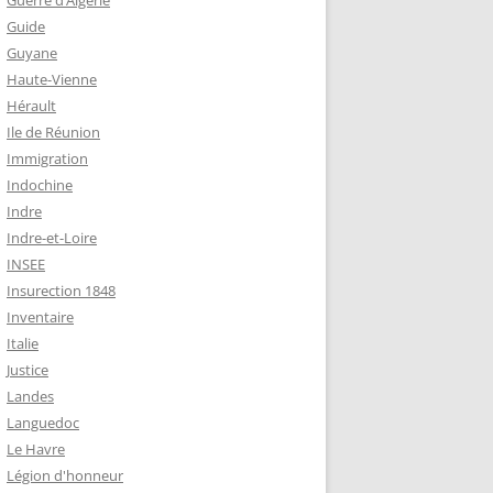
Guerre d’Algérie
Guide
Guyane
Haute-Vienne
Hérault
Ile de Réunion
Immigration
Indochine
Indre
Indre-et-Loire
INSEE
Insurection 1848
Inventaire
Italie
Justice
Landes
Languedoc
Le Havre
Légion d'honneur