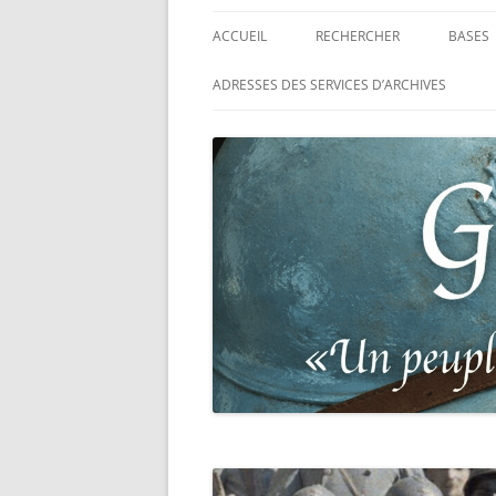
ACCUEIL
RECHERCHER
BASES
RECHERCHER UN SOLDAT
BASE 
ADRESSES DES SERVICES D’ARCHIVES
FRANÇAIS
MORT
RECHERCHER UNE CARTE DE
BASE 
COMBATTANT
RÉGIM
RECHERCHER UN RÉSISTANT
BASE 
TABLE
RECHERCHER UN PRISONNIER
L’ILL
GUERRE
D’OR,
DES P
RECHERCHER UNE VICTIME D
DE 19
PERSÉCUTIONS NAZIS
BASE 
RECHERCHER UN SOLDAT
« SUR 
ALLEMAND
PHARE
RECHERCHER UN SOLDAT