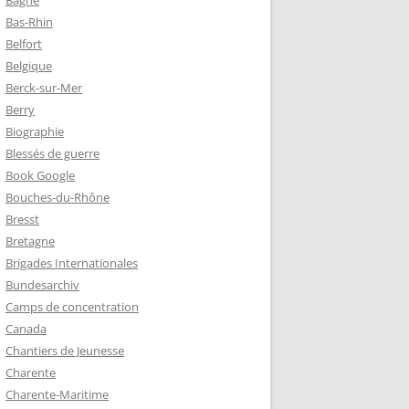
Bagne
Bas-Rhin
Belfort
TZ – PLAQUE
Belgique
RÈRES
Berck-sur-Mer
Berry
Biographie
Z :
Blessés de guerre
EAU LEROUX
Book Google
Bouches-du-Rhône
Bresst
Bretagne
Brigades Internationales
Bundesarchiv
Camps de concentration
Canada
Chantiers de Jeunesse
Charente
Charente-Maritime