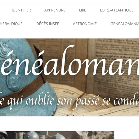
IDENTIFIER
APPRENDRE
LIRE
LOIRE-ATLANTIQUE
DES CONDAMNATIONS À
INSIGNES, ATTRIBUTS ET GRADES
APPRENDRE
LIRE
LES ENFANTS DU CLI
HERALDIQUE
DÉCÈS INSEE
ASTRONOMIE
GENEALOMANIA
1914-1918
PARTIS POUR LA PATR
WEBINAIRES – MYHERITAGE
DES HISTORIQUES
IDENTIFIER UNE PATTE DE COLLET
CARRÉ MILITAIRE FRA
ENTAIRES
(INSIGNE DE COL)
CLION-SUR-MER
DE RECHERCHE DES
IDENTIFIER UNE MÉDAILLE OU
LES SOLDATS OUBLIÉ
AUX D’HONNEUR DE
DÉCORATION
N°65 – LE CLION-SUR-
 DE
USTRATION, VÉRITABLE LIVRE
LEXIQUE DES ABRÉVIATIONS
LE CLION-SUR-MER :
 RÉUNISSANT LES PORTRAITS
MILITAIRES
AUX MORTS VIRTUEL 
LUS HÉROÏQUES SOLDATS
ES
FRANCO-ALLEMANDE D
14-1918
CATALOGUES DES OBLITÉRATIONS
1871
MILITAIRES FRANÇAISES 1914-1918
DES DISPARUS DU JOURNAL
/ 1939-1945 – BERTRAND SINAIS
LIVRE D’OR « MORT P
LE VIF »
(1979)
FRANCE » DU CLION-
 DE LA LOIRE – « HOMMAGE
UNIFORMOLOGIE – UNIFORME ET
1939-1945 THE WAR D