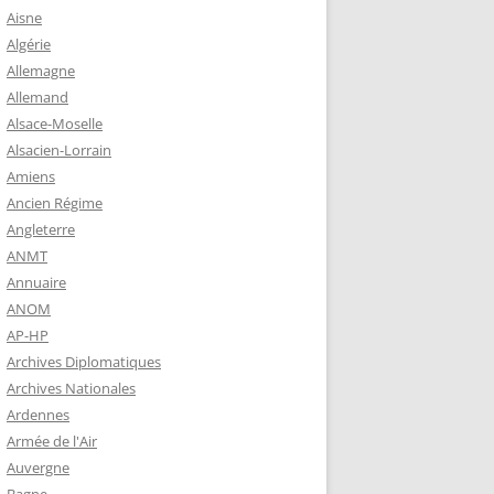
 ROBERT
Aisne
8-1944)
Algérie
Allemagne
NE HELENE)
Allemand
1964) EST
Alsace-Moselle
RIE-SUR-
Alsacien-Lorrain
OIRE-
Amiens
Ancien Régime
Angleterre
-MARIE-SUR-
ANMT
RENÉ MARIE
Annuaire
ANOM
AP-HP
-MARIE-SUR-
Archives Diplomatiques
 BABONNEAU
Archives Nationales
904-1965)
Ardennes
-MARIE-SUR-
Armée de l'Air
EAU (1910-
Auvergne
É DE