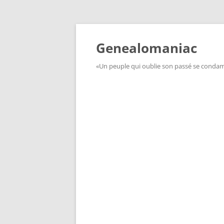
Aller
au
contenu
Genealomaniac
«Un peuple qui oublie son passé se condamn