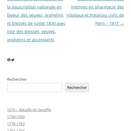
articles
la souscription nationale en
internes en pharmacie des
faveur des veuves, orphelins
hôpitaux et hospices civils de
et blessés de juillet 1830 avec
Paris – 1917
→
liste des blessés, veuves,
orphelins et ascendants
Facebook
Twitter
Rechercher
Rechercher
1674 – Bataille de Seneffe
1759-1760
1778-1783
1793-1794