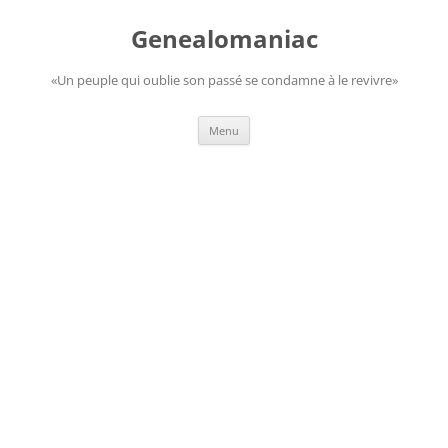
Aller
au
Genealomaniac
contenu
«Un peuple qui oublie son passé se condamne à le revivre»
Menu