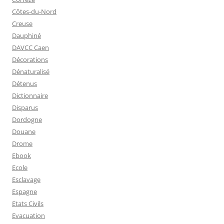
Côtes-du-Nord
Creuse
Dauphiné
DAVCC Caen
Décorations
Dénaturalisé
Détenus
Dictionnaire
Disparus
Dordogne
Douane
Drome
Ebook
Ecole
Esclavage
Espagne
Etats Civils
Evacuation