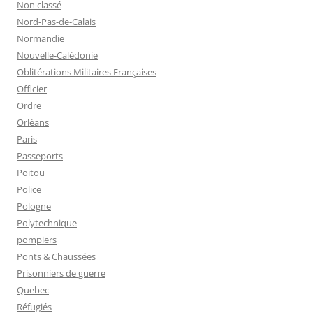
Non classé
Nord-Pas-de-Calais
Normandie
Nouvelle-Calédonie
Oblitérations Militaires Françaises
Officier
Ordre
Orléans
Paris
Passeports
Poitou
Police
Pologne
Polytechnique
pompiers
Ponts & Chaussées
Prisonniers de guerre
Quebec
Réfugiés