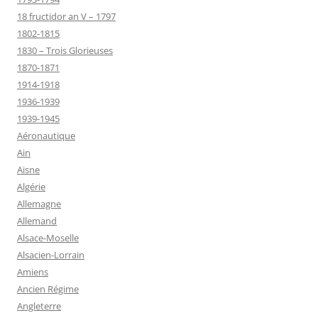
18 fructidor an V – 1797
1802-1815
1830 – Trois Glorieuses
1870-1871
1914-1918
1936-1939
1939-1945
Aéronautique
Ain
Aisne
Algérie
Allemagne
Allemand
Alsace-Moselle
Alsacien-Lorrain
Amiens
Ancien Régime
Angleterre