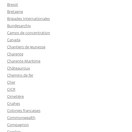
Bresst
Bretagne
Brigades Internationales
Bundesarchiv
Camps de concentration
Canada
Chantiers de Jeunesse
Charente
Charente-Maritime
Châteauroux
Chemins de fer
Cher
CICR
Cimetière
Cnahes
Colonies françaises
Commonwealth
Compagnon
Corrèze