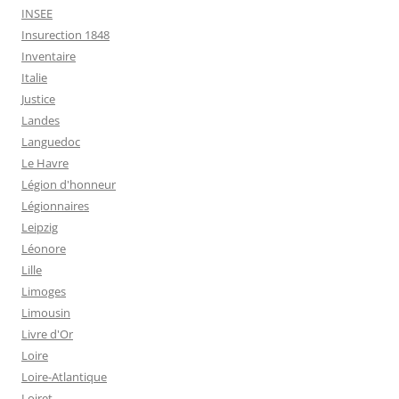
INSEE
Insurection 1848
Inventaire
Italie
Justice
Landes
Languedoc
Le Havre
Légion d'honneur
Légionnaires
Leipzig
Léonore
Lille
Limoges
Limousin
Livre d'Or
Loire
Loire-Atlantique
Loiret