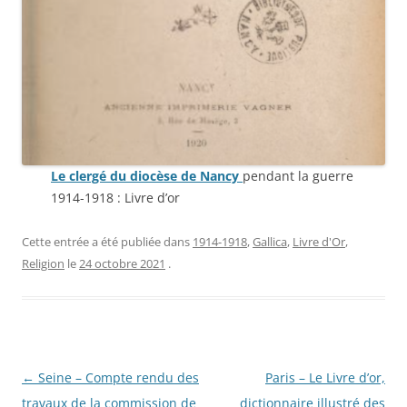
Le clergé du diocèse de Nancy
pendant la guerre
1914-1918 : Livre d’or
Cette entrée a été publiée dans
1914-1918
,
Gallica
,
Livre d'Or
,
Religion
le
24 octobre 2021
.
Navigation
←
Seine – Compte rendu des
Paris – Le Livre d’or,
des
travaux de la commission de
dictionnaire illustré des