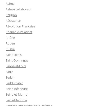
Reims
Relevé collaboratif
Religion
Résistance
Révolution Française
Rhénanie-Palatinat
Rhône
Rouen
Russie
Saint-Denis
Saint-Domingue
Saone-et-Loire
Sarre
Sedan
Seddülbahir
Seine Inférieure
Seine-et-Marne
Seine-Maritime
Services Historique de la Défense