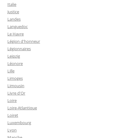
Italie
Justice
Landes
Languedoc
Le Havre
Légion d'honneur
Légionnaires
Leipzig
Léonore
Lille
Limoges
Limousin
Livre d'Or
Loire
Loire-Atlantique
Loiret
Luxembourg
Lyon
Manche