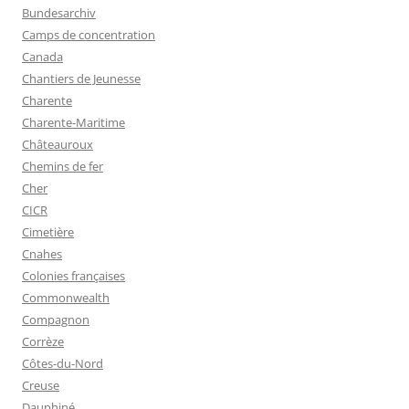
Bundesarchiv
Camps de concentration
Canada
Chantiers de Jeunesse
Charente
Charente-Maritime
Châteauroux
Chemins de fer
Cher
CICR
Cimetière
Cnahes
Colonies françaises
Commonwealth
Compagnon
Corrèze
Côtes-du-Nord
Creuse
Dauphiné