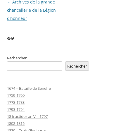
Navigation
←
Archives de la grande
des
chancellerie de la Légion
articles
d’honneur
Facebook
Twitter
Rechercher
Rechercher
1674 – Bataille de Seneffe
1759-1760
1778-1783
1793-1794
18 fructidor an V – 1797
1802-1815
1830 – Trois Glorieuses