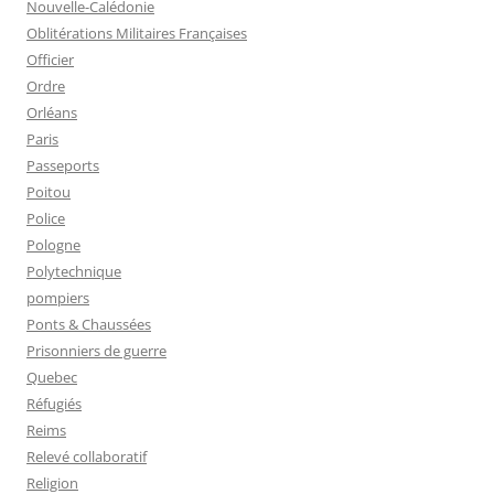
Nouvelle-Calédonie
Oblitérations Militaires Françaises
Officier
Ordre
Orléans
Paris
Passeports
Poitou
Police
Pologne
Polytechnique
pompiers
Ponts & Chaussées
Prisonniers de guerre
Quebec
Réfugiés
Reims
Relevé collaboratif
Religion