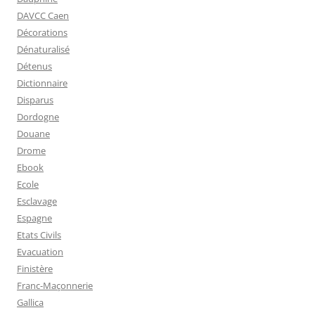
DAVCC Caen
Décorations
Dénaturalisé
Détenus
Dictionnaire
Disparus
Dordogne
Douane
Drome
Ebook
Ecole
Esclavage
Espagne
Etats Civils
Evacuation
Finistère
Franc-Maçonnerie
Gallica