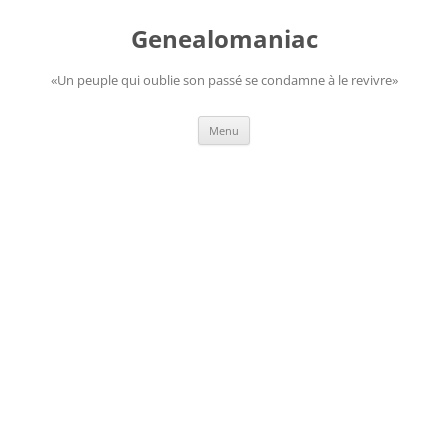
Aller
au
Genealomaniac
contenu
«Un peuple qui oublie son passé se condamne à le revivre»
Menu