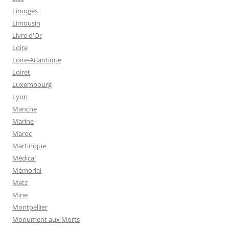
Limoges
Limousin
Livre d'Or
Loire
Loire-Atlantique
Loiret
Luxembourg
Lyon
Manche
Marine
Maroc
Martinique
Médical
Mémorial
Metz
Mine
Montpellier
Monument aux Morts