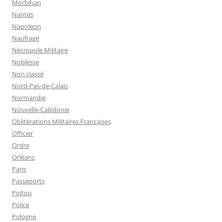
Morbihan
Nantes
Napoleon
Naufrage
Nécropole Militaire
Noblesse
Non classé
Nord-Pas-de-Calais
Normandie
Nouvelle-Calédonie
Oblitérations Militaires Françaises
Officier
Ordre
Orléans
Paris
Passeports
Poitou
Police
Pologne