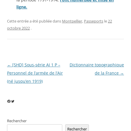
ligne.
Cette entrée a été publiée dans
Montpellier
,
Passeports
le
22
octobre 2022
.
Navigation
←
[SHD] Sous-série AI 1 P –
Dictionnaire topographique
des
Personnel de l’armée de l’Air
de la France
→
articles
(né jusqu’en 1919)
Facebook
Twitter
Rechercher
Rechercher