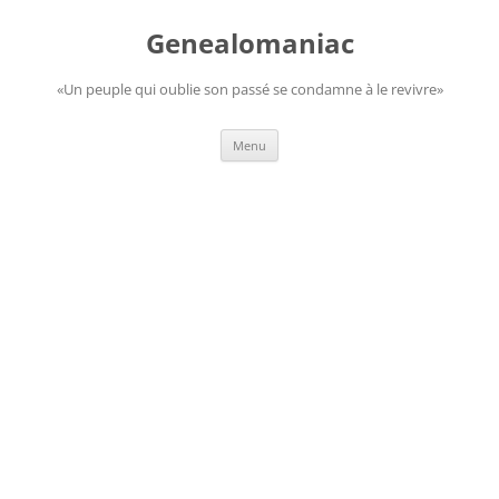
Aller
au
Genealomaniac
contenu
«Un peuple qui oublie son passé se condamne à le revivre»
Menu