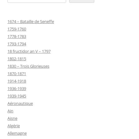
1674 – Bataille de Seneffe
1759-1760
1778-1783
1793-1794
18 fructidor an V – 1797
1802-1815
1830 – Trois Glorieuses
1870-1871
1914-1918
1936-1939
1939-1945
Aéronautique
Ain
Aisne
Algérie
Allemagne