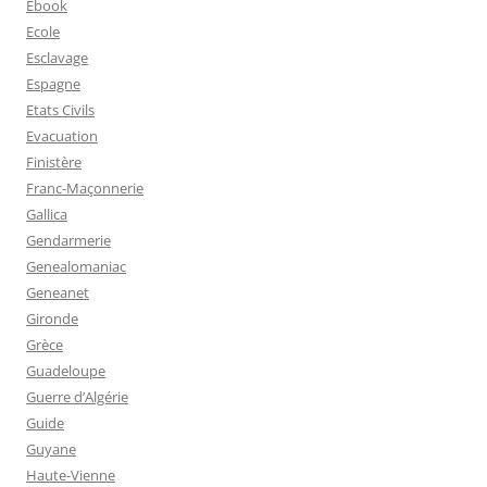
Ebook
Ecole
Esclavage
Espagne
Etats Civils
Evacuation
Finistère
Franc-Maçonnerie
Gallica
Gendarmerie
Genealomaniac
Geneanet
Gironde
Grèce
Guadeloupe
Guerre d’Algérie
Guide
Guyane
Haute-Vienne