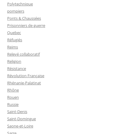
Polytechnique
pompiers
Ponts & Chaussées
Prisonniers de guerre
Quebec
Réfugiés
Reims
Relevé collaboratif
Religion
Résistance
Révolution Française
Rhénanie-Palatinat
Rhône
Rouen
Russie
Saint-Denis
Saint-Domingue
Saone-et-Loire
Sarre