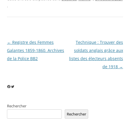
.
Navigation
←
Registre des Femmes
Technique : Trouver des
des
Galantes 1859-1860. Archives
soldats anglais grâce aux
articles
de la Police BB2
listes des électeurs absents
de 1918
→
Facebook
Twitter
Rechercher
Rechercher