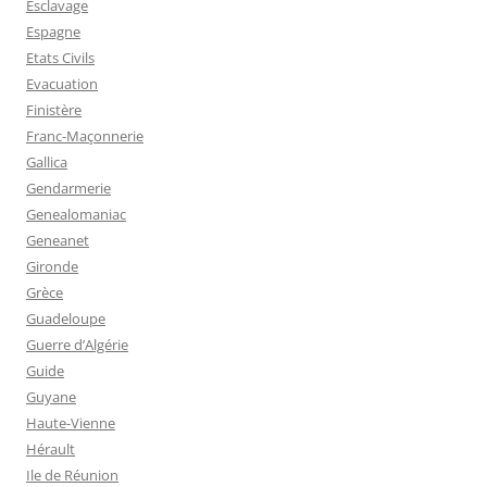
Esclavage
Espagne
Etats Civils
Evacuation
Finistère
Franc-Maçonnerie
Gallica
Gendarmerie
Genealomaniac
Geneanet
Gironde
Grèce
Guadeloupe
Guerre d’Algérie
Guide
Guyane
Haute-Vienne
Hérault
Ile de Réunion