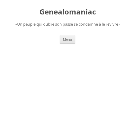
Aller
au
Genealomaniac
contenu
«Un peuple qui oublie son passé se condamne à le revivre»
Menu