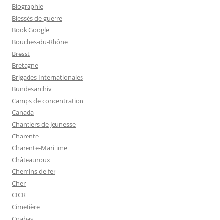
Biographie
Blessés de guerre
Book Google
Bouches-du-Rhône
Bresst
Bretagne
Brigades Internationales
Bundesarchiv
Camps de concentration
Canada
Chantiers de Jeunesse
Charente
Charente-Maritime
Châteauroux
Chemins de fer
Cher
CICR
Cimetière
Cnahes