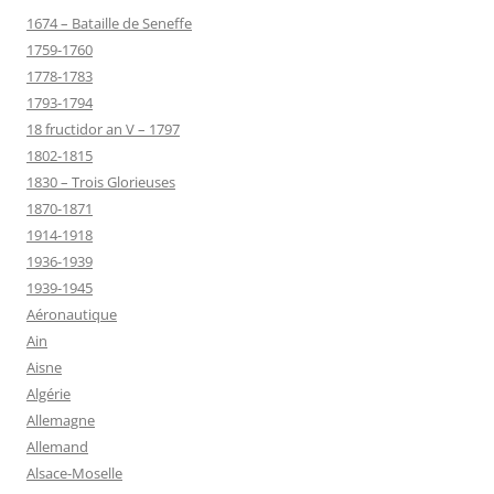
1674 – Bataille de Seneffe
1759-1760
1778-1783
1793-1794
18 fructidor an V – 1797
1802-1815
1830 – Trois Glorieuses
1870-1871
1914-1918
1936-1939
1939-1945
Aéronautique
Ain
Aisne
Algérie
Allemagne
Allemand
Alsace-Moselle