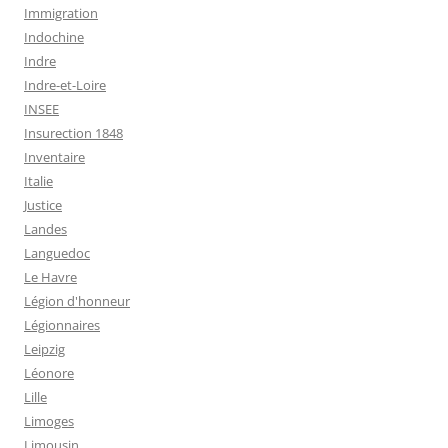
Immigration
Indochine
Indre
Indre-et-Loire
INSEE
Insurection 1848
Inventaire
Italie
Justice
Landes
Languedoc
Le Havre
Légion d'honneur
Légionnaires
Leipzig
Léonore
Lille
Limoges
Limousin