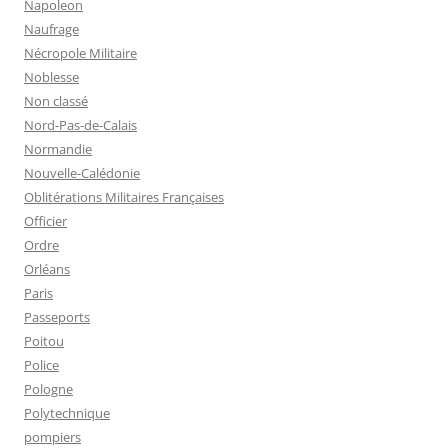
Napoleon
Naufrage
Nécropole Militaire
Noblesse
Non classé
Nord-Pas-de-Calais
Normandie
Nouvelle-Calédonie
Oblitérations Militaires Françaises
Officier
Ordre
Orléans
Paris
Passeports
Poitou
Police
Pologne
Polytechnique
pompiers