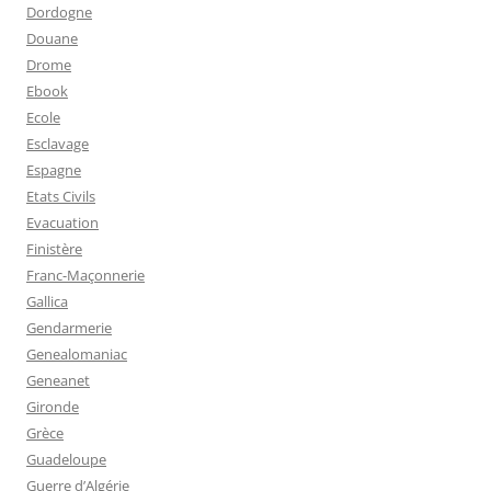
Dordogne
Douane
Drome
Ebook
Ecole
Esclavage
Espagne
Etats Civils
Evacuation
Finistère
Franc-Maçonnerie
Gallica
Gendarmerie
Genealomaniac
Geneanet
Gironde
Grèce
Guadeloupe
Guerre d’Algérie