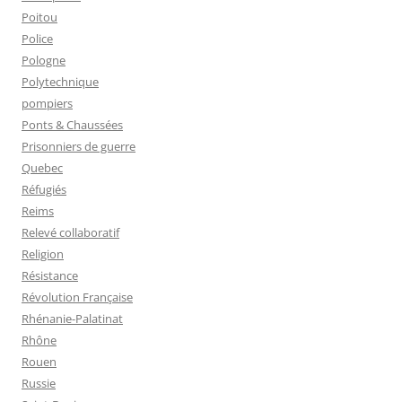
Poitou
Police
Pologne
Polytechnique
pompiers
Ponts & Chaussées
Prisonniers de guerre
Quebec
Réfugiés
Reims
Relevé collaboratif
Religion
Résistance
Révolution Française
Rhénanie-Palatinat
Rhône
Rouen
Russie