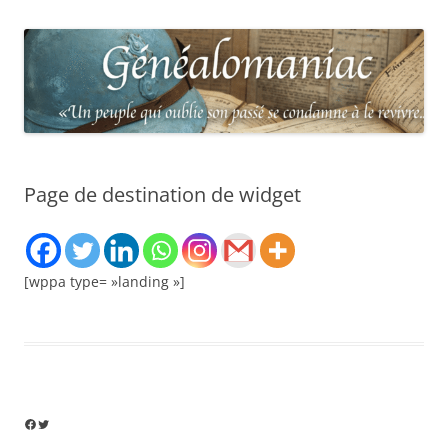
Page de destination de widget
[wppa type= »landing »]
Facebook
Twitter