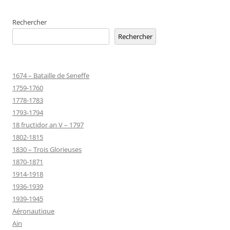
Rechercher
Rechercher
1674 – Bataille de Seneffe
1759-1760
1778-1783
1793-1794
18 fructidor an V – 1797
1802-1815
1830 – Trois Glorieuses
1870-1871
1914-1918
1936-1939
1939-1945
Aéronautique
Ain