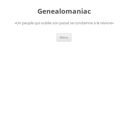
Aller
au
Genealomaniac
contenu
«Un peuple qui oublie son passé se condamne à le revivre»
Menu