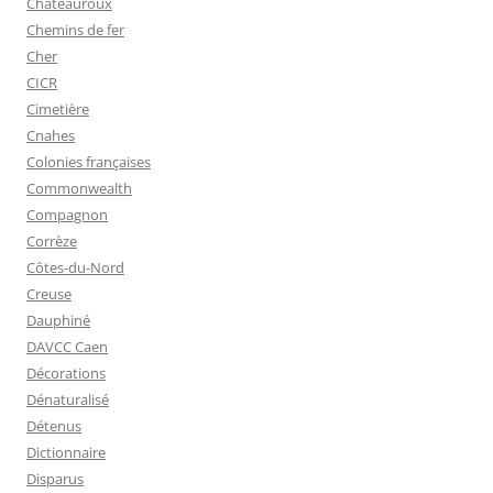
Châteauroux
Chemins de fer
Cher
CICR
Cimetière
Cnahes
Colonies françaises
Commonwealth
Compagnon
Corrèze
Côtes-du-Nord
Creuse
Dauphiné
DAVCC Caen
Décorations
Dénaturalisé
Détenus
Dictionnaire
Disparus