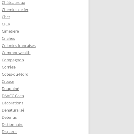
Châteauroux
Chemins de fer
Cher
CICR
Cimetière
Cnahes
Colonies françaises
Commonwealth
Compagnon
Corrèze
Côtes-du-Nord
Creuse
Dauphiné
DAVCC Caen
Décorations
Dénaturalisé
Détenus
Dictionnaire
Disparus