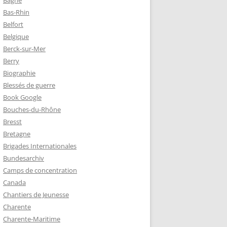
Bagne
Bas-Rhin
Belfort
TZ – PLAQUE
Belgique
RÈRES
Berck-sur-Mer
Berry
Biographie
Z :
Blessés de guerre
EAU LEROUX
Book Google
Bouches-du-Rhône
Bresst
Bretagne
Brigades Internationales
Bundesarchiv
Camps de concentration
Canada
Chantiers de Jeunesse
Charente
Charente-Maritime