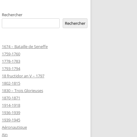
EMETERIES
Rechercher
Rechercher
TANNIQUE
1674 – Bataille de Seneffe
TANNIQUE DE
1759-1760
ER
1778-1783
JEAN MARIE
1793-1794
18 fructidor an V – 1797
1802-1815
-MARIE-SUR-
1830 – Trois Glorieuses
D’HONNEUR
1870-1871
1914-1918
1936-1939
TANNIQUE
1939-1945
Z
Aéronautique
 DU CLION-
Ain