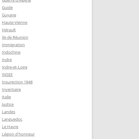
Guerre d’Algérie
Guide
Guyane
Haute-Vienne
Hérault
Ile de Réunion
Immigration
Indochine
Indre
Indre-et-Loire
INSEE
Insurection 1848
Inventaire
Italie
Justice
Landes
Languedoc
Le Havre
Légion d'honneur