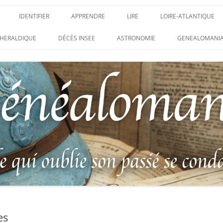
IDENTIFIER
APPRENDRE
LIRE
LOIRE-ATLANTIQUE
DES CONDAMNATIONS À
INSIGNES, ATTRIBUTS ET GRADES
APPRENDRE
LIRE
LES ENFANTS DU CLI
HERALDIQUE
DÉCÈS INSEE
ASTRONOMIE
GENEALOMANIA
1914-1918
PARTIS POUR LA PATR
WEBINAIRES – MYHERITAGE
DES HISTORIQUES
IDENTIFIER UNE PATTE DE COLLET
CARRÉ MILITAIRE FRA
ENTAIRES
(INSIGNE DE COL)
CLION-SUR-MER
DE RECHERCHE DES
IDENTIFIER UNE MÉDAILLE OU
LES SOLDATS OUBLIÉ
AUX D’HONNEUR DE
DÉCORATION
N°65 – LE CLION-SUR-
 DE
USTRATION, VÉRITABLE LIVRE
LEXIQUE DES ABRÉVIATIONS
LE CLION-SUR-MER :
 RÉUNISSANT LES PORTRAITS
MILITAIRES
AUX MORTS VIRTUEL 
LUS HÉROÏQUES SOLDATS
ES
FRANCO-ALLEMANDE D
14-1918
CATALOGUES DES OBLITÉRATIONS
1871
MILITAIRES FRANÇAISES 1914-1918
DES DISPARUS DU JOURNAL
/ 1939-1945 – BERTRAND SINAIS
LIVRE D’OR « MORT P
LE VIF »
(1979)
FRANCE » DU CLION-
es
 DE LA LOIRE – « HOMMAGE
UNIFORMOLOGIE – UNIFORME ET
1939-1945 THE WAR D