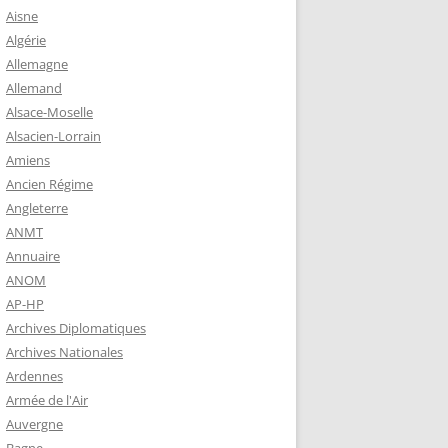
 ROBERT
Aisne
8-1944)
Algérie
Allemagne
NE HELENE)
Allemand
1964) EST
Alsace-Moselle
RIE-SUR-
Alsacien-Lorrain
OIRE-
Amiens
Ancien Régime
Angleterre
-MARIE-SUR-
ANMT
RENÉ MARIE
Annuaire
ANOM
AP-HP
-MARIE-SUR-
Archives Diplomatiques
 BABONNEAU
Archives Nationales
904-1965)
Ardennes
-MARIE-SUR-
Armée de l'Air
EAU (1910-
Auvergne
É DE