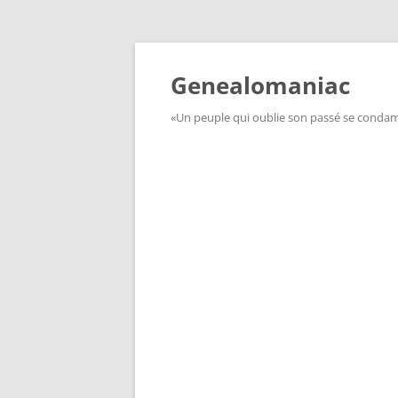
Aller
au
contenu
Genealomaniac
«Un peuple qui oublie son passé se condamn