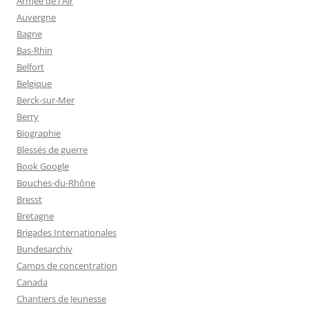
Armée de l'Air
Auvergne
Bagne
Bas-Rhin
Belfort
Belgique
Berck-sur-Mer
Berry
Biographie
Blessés de guerre
Book Google
Bouches-du-Rhône
Bresst
Bretagne
Brigades Internationales
Bundesarchiv
Camps de concentration
Canada
Chantiers de Jeunesse