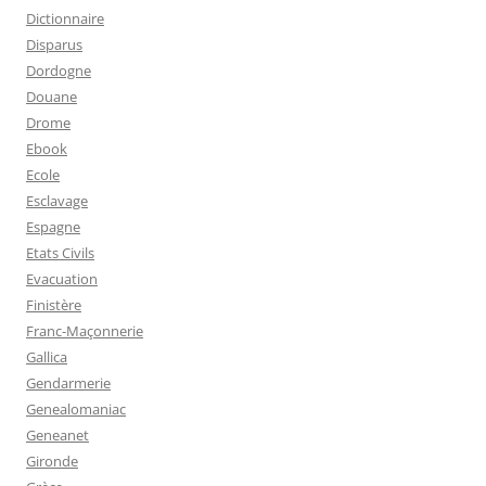
Dictionnaire
Disparus
Dordogne
Douane
Drome
Ebook
Ecole
Esclavage
Espagne
Etats Civils
Evacuation
Finistère
Franc-Maçonnerie
Gallica
Gendarmerie
Genealomaniac
Geneanet
Gironde