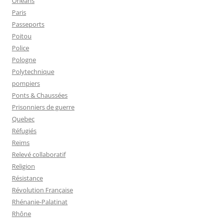
Orléans
Paris
Passeports
Poitou
Police
Pologne
Polytechnique
pompiers
Ponts & Chaussées
Prisonniers de guerre
Quebec
Réfugiés
Reims
Relevé collaboratif
Religion
Résistance
Révolution Française
Rhénanie-Palatinat
Rhône