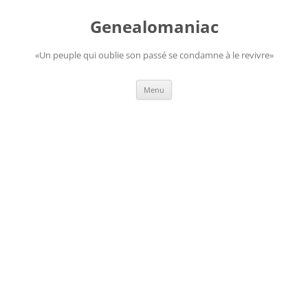
Aller
au
Genealomaniac
contenu
«Un peuple qui oublie son passé se condamne à le revivre»
Menu