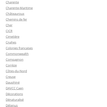
Charente
Charente-Maritime
Châteauroux
Chemins de fer
Cher
CICR
Cimetière
Cnahes
Colonies françaises
Commonwealth
Compagnon
Corrèze
Côtes-du-Nord
Creuse
Dauphiné
DAVCC Caen
Décorations
Dénaturalisé
Détenus