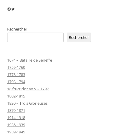
Facebook
Twitter
Rechercher
Rechercher
1674 – Bataille de Seneffe
1759-1760
1778-1783
1793-1794
18 fructidor an V – 1797
1802-1815
1830 – Trois Glorieuses
1870-1871
1914-1918
1936-1939
1939-1945