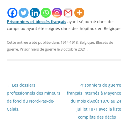
Prisonniers et blessés français
ayant séjourné dans des
camps ou ayant été soignés dans des hôpitaux en Belgique
Cette entrée a été publiée dans
1914-1918
,
Belgique
,
Blessés de
guerre
,
Prisonniers de guerre
le
3 octobre 2021
.
Navigation
←
Les dossiers
Prisonniers de guerre
des
professionnels des mineurs
français internés à Mayence
articles
de fond du Nord-Pas-de-
du mois d’Août 1870 au 24
Calais.
juillet 1871 avec la liste
complète des décès
→