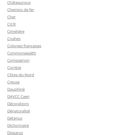
Châteauroux
Chemins de fer
Cher
CICR
Cimetière
Cnahes
Colonies françaises
Commonwealth
Compagnon
Corrèze
Côtes-du-Nord
Creuse
Dauphiné
DAVCC Caen
Décorations
Dénaturalisé
Détenus
Dictionnaire
Disparus