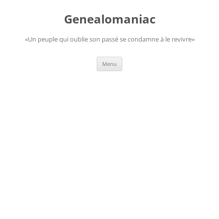
Aller
au
Genealomaniac
contenu
«Un peuple qui oublie son passé se condamne à le revivre»
Menu