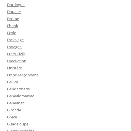
Dordogne
Douane
Drome
Ebook
Ecole
Esclavage
Espagne
Etats Civils
Evacuation
Finistère
Franc-Maçonnerie
Gallica
Gendarmerie
Genealomaniac
Geneanet
Gironde
Grèce
Guadeloupe