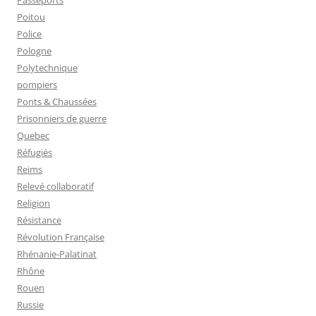
Passeports
Poitou
Police
Pologne
Polytechnique
pompiers
Ponts & Chaussées
Prisonniers de guerre
Quebec
Réfugiés
Reims
Relevé collaboratif
Religion
Résistance
Révolution Française
Rhénanie-Palatinat
Rhône
Rouen
Russie