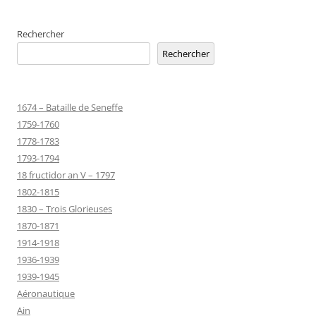
Rechercher
Rechercher
1674 – Bataille de Seneffe
1759-1760
1778-1783
1793-1794
18 fructidor an V – 1797
1802-1815
1830 – Trois Glorieuses
1870-1871
1914-1918
1936-1939
1939-1945
Aéronautique
Ain