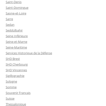
Saint-Denis
Saint-Domingue
Saone-et-Loire
Sarre
Sedan
Seddülbahir
Seine Inférieure
Seine-et-Marne
Seine-Maritime
Services Historique de la Défense
SHD Brest
SHD Cherbourg
SHD Vincennes
Sigillographie
Sologne
Somme
Souvenir Français
Suisse
Thessalonique