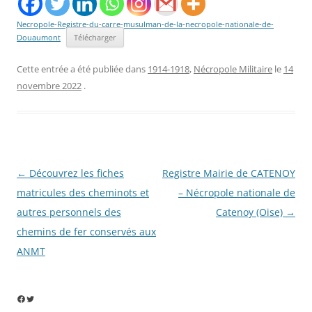
Necropole-Registre-du-carre-musulman-de-la-necropole-nationale-de-
Douaumont
Télécharger
Cette entrée a été publiée dans
1914-1918
,
Nécropole Militaire
le
14
novembre 2022
.
Navigation
←
Découvrez les fiches
Registre Mairie de CATENOY
des
matricules des cheminots et
– Nécropole nationale de
articles
autres personnels des
Catenoy (Oise)
→
chemins de fer conservés aux
ANMT
Facebook
Twitter