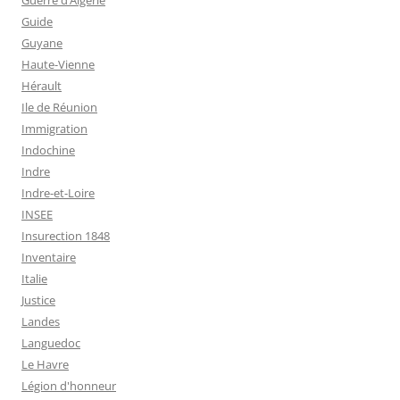
Guerre d’Algérie
Guide
Guyane
Haute-Vienne
Hérault
Ile de Réunion
Immigration
Indochine
Indre
Indre-et-Loire
INSEE
Insurection 1848
Inventaire
Italie
Justice
Landes
Languedoc
Le Havre
Légion d'honneur