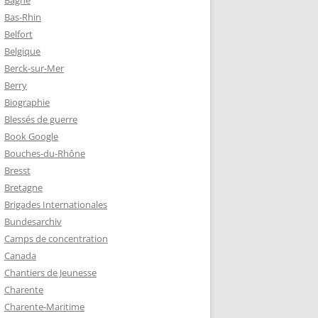
Bagne
Bas-Rhin
Belfort
TZ – PLAQUE
Belgique
RÈRES
Berck-sur-Mer
Berry
Biographie
Z :
Blessés de guerre
EAU LEROUX
Book Google
Bouches-du-Rhône
Bresst
Bretagne
Brigades Internationales
Bundesarchiv
Camps de concentration
Canada
Chantiers de Jeunesse
Charente
Charente-Maritime