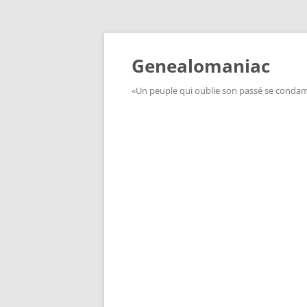
Aller
au
contenu
Genealomaniac
«Un peuple qui oublie son passé se condamn