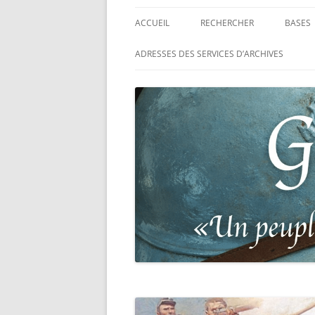
ACCUEIL
RECHERCHER
BASES
RECHERCHER UN SOLDAT
BASE 
ADRESSES DES SERVICES D’ARCHIVES
FRANÇAIS
MORT
RECHERCHER UNE CARTE DE
BASE 
COMBATTANT
RÉGIM
RECHERCHER UN RÉSISTANT
BASE 
TABLE
RECHERCHER UN PRISONNIER
L’ILL
GUERRE
D’OR,
DES P
RECHERCHER UNE VICTIME D
DE 19
PERSÉCUTIONS NAZIS
BASE 
RECHERCHER UN SOLDAT
« SUR 
ALLEMAND
PHARE
RECHERCHER UN SOLDAT