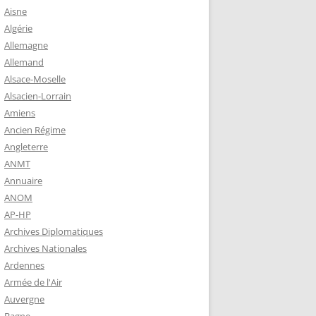
 ROBERT
Aisne
8-1944)
Algérie
Allemagne
NE HELENE)
Allemand
1964) EST
Alsace-Moselle
RIE-SUR-
Alsacien-Lorrain
OIRE-
Amiens
Ancien Régime
Angleterre
-MARIE-SUR-
ANMT
RENÉ MARIE
Annuaire
ANOM
AP-HP
-MARIE-SUR-
Archives Diplomatiques
 BABONNEAU
Archives Nationales
904-1965)
Ardennes
-MARIE-SUR-
Armée de l'Air
EAU (1910-
Auvergne
É DE