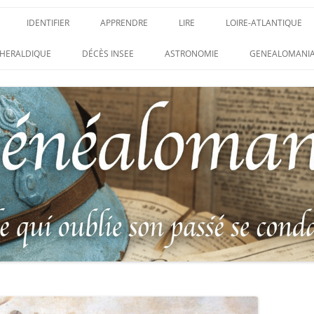
IDENTIFIER
APPRENDRE
LIRE
LOIRE-ATLANTIQUE
DES CONDAMNATIONS À
INSIGNES, ATTRIBUTS ET GRADES
APPRENDRE
LIRE
LES ENFANTS DU CLI
HERALDIQUE
DÉCÈS INSEE
ASTRONOMIE
GENEALOMANIA
1914-1918
PARTIS POUR LA PATR
WEBINAIRES – MYHERITAGE
DES HISTORIQUES
IDENTIFIER UNE PATTE DE COLLET
CARRÉ MILITAIRE FRA
ENTAIRES
(INSIGNE DE COL)
CLION-SUR-MER
DE RECHERCHE DES
IDENTIFIER UNE MÉDAILLE OU
LES SOLDATS OUBLIÉ
AUX D’HONNEUR DE
DÉCORATION
N°65 – LE CLION-SUR-
 DE
USTRATION, VÉRITABLE LIVRE
LEXIQUE DES ABRÉVIATIONS
LE CLION-SUR-MER :
 RÉUNISSANT LES PORTRAITS
MILITAIRES
AUX MORTS VIRTUEL 
LUS HÉROÏQUES SOLDATS
ES
FRANCO-ALLEMANDE D
14-1918
CATALOGUES DES OBLITÉRATIONS
1871
MILITAIRES FRANÇAISES 1914-1918
DES DISPARUS DU JOURNAL
/ 1939-1945 – BERTRAND SINAIS
LIVRE D’OR « MORT P
LE VIF »
(1979)
FRANCE » DU CLION-
 DE LA LOIRE – « HOMMAGE
UNIFORMOLOGIE – UNIFORME ET
1939-1945 THE WAR D