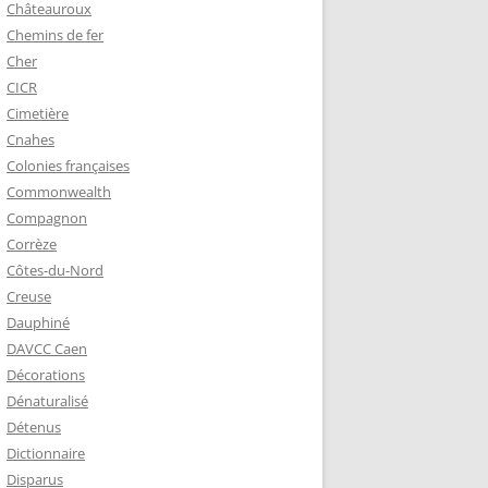
Châteauroux
Chemins de fer
Cher
CICR
Cimetière
Cnahes
Colonies françaises
Commonwealth
Compagnon
Corrèze
Côtes-du-Nord
Creuse
Dauphiné
DAVCC Caen
Décorations
Dénaturalisé
Détenus
Dictionnaire
Disparus