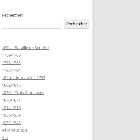
EMETERIES
Rechercher
Rechercher
TANNIQUE
1674 – Bataille de Seneffe
TANNIQUE DE
1759-1760
ER
1778-1783
JEAN MARIE
1793-1794
18 fructidor an V – 1797
1802-1815
-MARIE-SUR-
1830 – Trois Glorieuses
D’HONNEUR
1870-1871
1914-1918
1936-1939
TANNIQUE
1939-1945
Z
Aéronautique
 DU CLION-
Ain