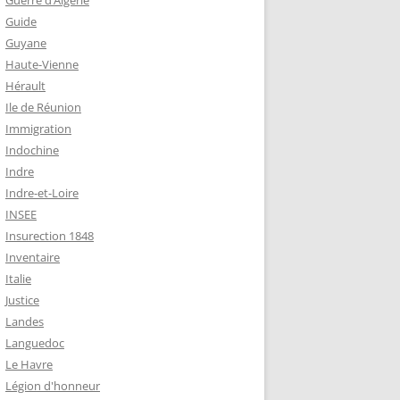
Guerre d’Algérie
Guide
Guyane
Haute-Vienne
Hérault
Ile de Réunion
Immigration
Indochine
Indre
Indre-et-Loire
INSEE
Insurection 1848
Inventaire
Italie
Justice
Landes
Languedoc
Le Havre
Légion d'honneur