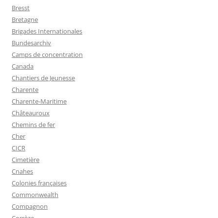
Bresst
Bretagne
Brigades Internationales
Bundesarchiv
Camps de concentration
Canada
Chantiers de Jeunesse
Charente
Charente-Maritime
Châteauroux
Chemins de fer
Cher
CICR
Cimetière
Cnahes
Colonies françaises
Commonwealth
Compagnon
Corrèze