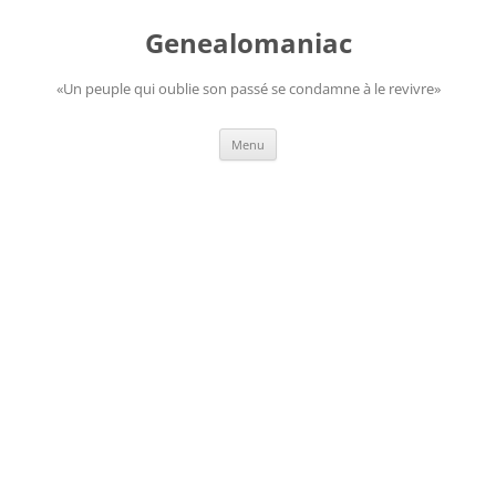
Aller
au
Genealomaniac
contenu
«Un peuple qui oublie son passé se condamne à le revivre»
Menu