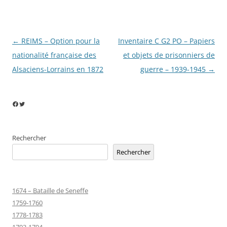
Navigation
←
REIMS – Option pour la
Inventaire C G2 PO – Papiers
des
nationalité française des
et objets de prisonniers de
articles
Alsaciens-Lorrains en 1872
guerre – 1939-1945
→
Facebook
Twitter
Rechercher
Rechercher
1674 – Bataille de Seneffe
1759-1760
1778-1783
1793-1794