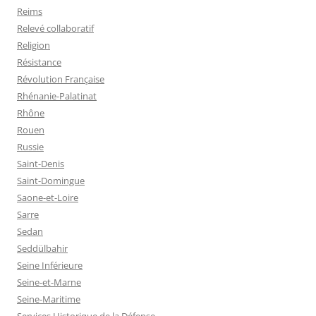
Reims
Relevé collaboratif
Religion
Résistance
Révolution Française
Rhénanie-Palatinat
Rhône
Rouen
Russie
Saint-Denis
Saint-Domingue
Saone-et-Loire
Sarre
Sedan
Seddülbahir
Seine Inférieure
Seine-et-Marne
Seine-Maritime
Services Historique de la Défense