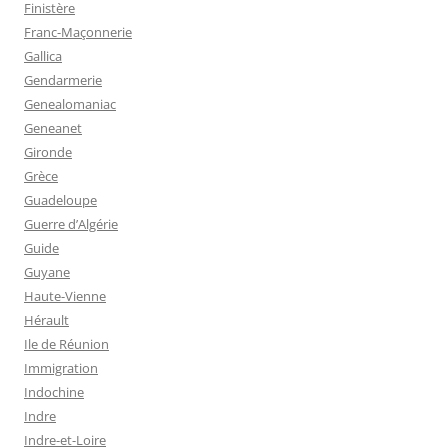
Finistère
Franc-Maçonnerie
Gallica
Gendarmerie
Genealomaniac
Geneanet
Gironde
Grèce
Guadeloupe
Guerre d’Algérie
Guide
Guyane
Haute-Vienne
Hérault
Ile de Réunion
Immigration
Indochine
Indre
Indre-et-Loire