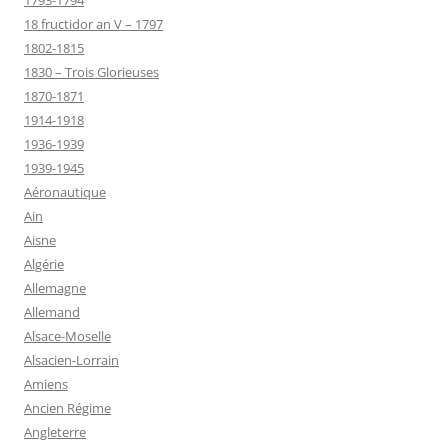
18 fructidor an V – 1797
1802-1815
1830 – Trois Glorieuses
1870-1871
1914-1918
1936-1939
1939-1945
Aéronautique
Ain
Aisne
Algérie
Allemagne
Allemand
Alsace-Moselle
Alsacien-Lorrain
Amiens
Ancien Régime
Angleterre