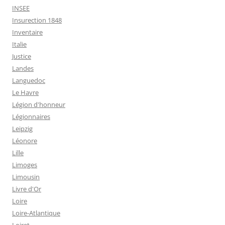
INSEE
Insurection 1848
Inventaire
Italie
Justice
Landes
Languedoc
Le Havre
Légion d'honneur
Légionnaires
Leipzig
Léonore
Lille
Limoges
Limousin
Livre d'Or
Loire
Loire-Atlantique
Loiret