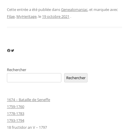
Cette entrée a été publiée dans
Genealomaniac
, et marquée avec
Filae
,
MyHeritage
, le
19 octobre 2021
.
Facebook
Twitter
Rechercher
Rechercher
1674 – Bataille de Seneffe
1759-1760
1778-1783
1793-1794
18 fructidor an V – 1797