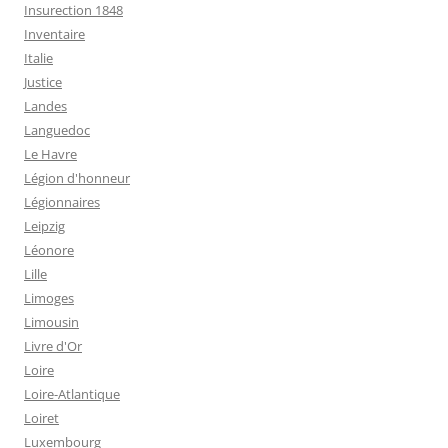
Insurection 1848
Inventaire
Italie
Justice
Landes
Languedoc
Le Havre
Légion d'honneur
Légionnaires
Leipzig
Léonore
Lille
Limoges
Limousin
Livre d'Or
Loire
Loire-Atlantique
Loiret
Luxembourg