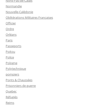
Nord-Pas-de-Calais
Normandie
Nouvelle-Calédonie
Oblitérations Militaires Françaises
Officier
Ordre
Orléans
Paris
Passeports
Poitou
Police
Pologne
Polytechnique
pompiers
Ponts & Chaussées
Prisonniers de guerre
Quebec
Réfugiés
Reims