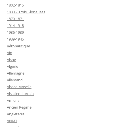
1802-1815
1830 – Trois Glorieuses
1870-1871
1914-1918
1936-1939
1939-1945
Aéronautique
Ain
Aisne
Algérie
Allemagne
Allemand
Alsace-Moselle
Alsacien-Lorrain
Amiens
Ancien Régime
Angleterre
ANMT