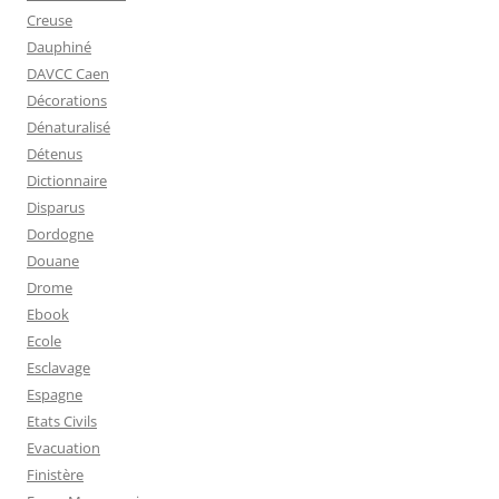
Creuse
Dauphiné
DAVCC Caen
Décorations
Dénaturalisé
Détenus
Dictionnaire
Disparus
Dordogne
Douane
Drome
Ebook
Ecole
Esclavage
Espagne
Etats Civils
Evacuation
Finistère