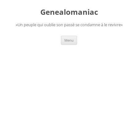
Aller
au
Genealomaniac
contenu
«Un peuple qui oublie son passé se condamne à le revivre»
Menu