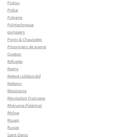
Poitou
Police
Pologne
Polytechnique
pompiers
Ponts & Chaussées
Prisonniers de guerre
Quebec
Réfugiés
Reims
Relevé collaboratif
Religion
Résistance
Révolution Française
Rhénanie-Palatinat
Rhône
Rouen
Russie
Saint-Denis