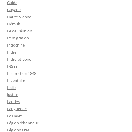
Guide
Guyane
Haute-Vienne
Hérault
Ile de Réunion
Immigration
Indochine
Indre
Indre-et-Loire
INSEE
Insurection 1848
Inventaire
Italie
Justice
Landes
Languedoc
Le Havre
Légion d'honneur
Légionnaires