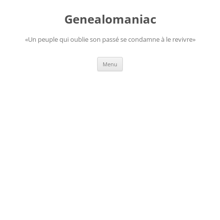
Aller
au
Genealomaniac
contenu
«Un peuple qui oublie son passé se condamne à le revivre»
Menu