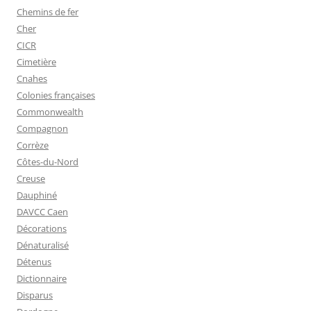
Chemins de fer
Cher
CICR
Cimetière
Cnahes
Colonies françaises
Commonwealth
Compagnon
Corrèze
Côtes-du-Nord
Creuse
Dauphiné
DAVCC Caen
Décorations
Dénaturalisé
Détenus
Dictionnaire
Disparus