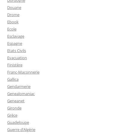
Dordogne
Douane
Drome
Ebook
Ecole
Esclavage
Espagne
Etats Civils
Evacuation
Finistère
Franc-Maçonnerie
Gallica
Gendarmerie
Genealomaniac
Geneanet
Gironde
Grèce
Guadeloupe
Guerre d’Algérie