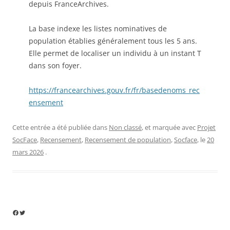
depuis FranceArchives.
La base indexe les listes nominatives de
population établies généralement tous les 5 ans.
Elle permet de localiser un individu à un instant T
dans son foyer.
https://francearchives.gouv.fr/fr/basedenoms_rec
ensement
Cette entrée a été publiée dans
Non classé
, et marquée avec
Projet
SocFace
,
Recensement
,
Recensement de population
,
Socface
, le
20
mars 2026
.
Facebook
Twitter