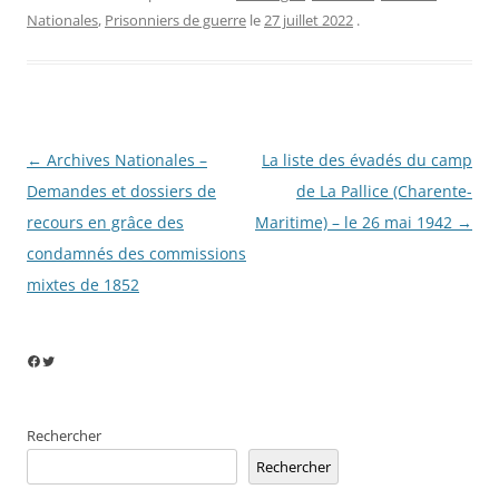
Nationales
,
Prisonniers de guerre
le
27 juillet 2022
.
Navigation
←
Archives Nationales –
La liste des évadés du camp
des
Demandes et dossiers de
de La Pallice (Charente-
articles
recours en grâce des
Maritime) – le 26 mai 1942
→
condamnés des commissions
mixtes de 1852
Facebook
Twitter
Rechercher
Rechercher