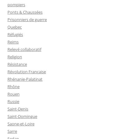
pompiers
Ponts & Chaussées
Prisonniers de guerre
Quebec
Réfugiés
Reims
Relevé collaboratif
Religion
Résistance
Révolution Française
Rhénanie-Palatinat
Rhône
Rouen
Russie
Saint-Denis
Saint-Domingue
Saone-et-Loire
Sarre
Sedan