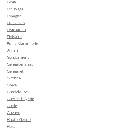
Ecole
Esclavage
Espagne
Etats Civils
Evacuation
Finistère
Franc-Maçonnerie
Gallica
Gendarmerie
Genealomaniac
Geneanet
Gironde
Grèce
Guadeloupe
Guerre d’Algérie
Guide
Guyane
Haute-Vienne
Hérault