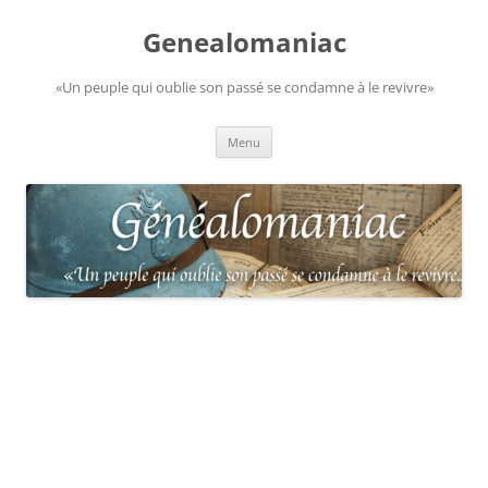
Aller
au
Genealomaniac
contenu
«Un peuple qui oublie son passé se condamne à le revivre»
Menu