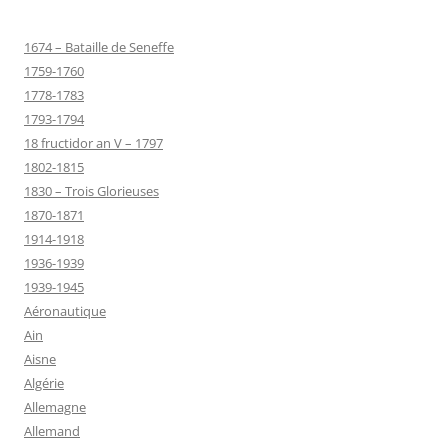
1674 – Bataille de Seneffe
1759-1760
1778-1783
1793-1794
18 fructidor an V – 1797
1802-1815
1830 – Trois Glorieuses
1870-1871
1914-1918
1936-1939
1939-1945
Aéronautique
Ain
Aisne
Algérie
Allemagne
Allemand