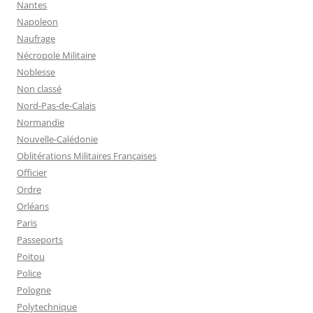
Nantes
Napoleon
Naufrage
Nécropole Militaire
Noblesse
Non classé
Nord-Pas-de-Calais
Normandie
Nouvelle-Calédonie
Oblitérations Militaires Françaises
Officier
Ordre
Orléans
Paris
Passeports
Poitou
Police
Pologne
Polytechnique