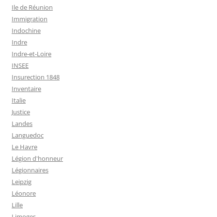
Ile de Réunion
Immigration
Indochine
Indre
Indre-et-Loire
INSEE
Insurection 1848
Inventaire
Italie
Justice
Landes
Languedoc
Le Havre
Légion d'honneur
Légionnaires
Leipzig
Léonore
Lille
Limoges