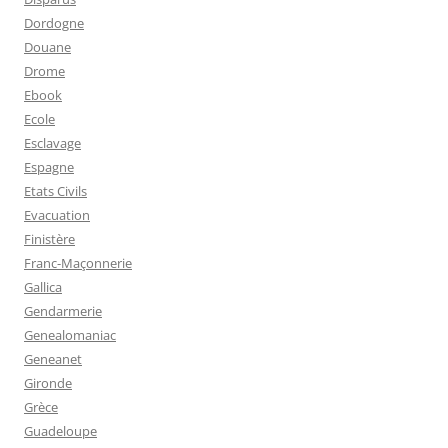
Dordogne
Douane
Drome
Ebook
Ecole
Esclavage
Espagne
Etats Civils
Evacuation
Finistère
Franc-Maçonnerie
Gallica
Gendarmerie
Genealomaniac
Geneanet
Gironde
Grèce
Guadeloupe