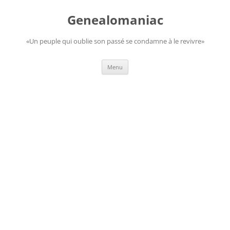
Aller
au
Genealomaniac
contenu
«Un peuple qui oublie son passé se condamne à le revivre»
Menu