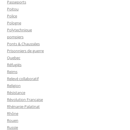
Passeports
Poitou
Police
Pologne
Polytechnique
pompiers
Ponts & Chaussées
Prisonniers de guerre
Quebec
Réfugiés
Reims
Relevé collaboratif
Religion
Résistance
Révolution Française
Rhénanie-Palatinat
Rhône
Rouen
Russie