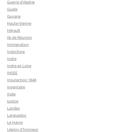
Guerre d’Algérie
Guide
Guyane
Haute-Vienne
Hérault
Ile de Réunion
Immigration
Indochine
Indre
Indre-et-Loire
INSEE
Insurection 1848
Inventaire
Italie
Justice
Landes
Languedoc
Le Havre
Légion d'honneur