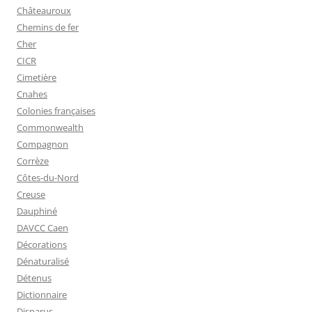
Châteauroux
Chemins de fer
Cher
CICR
Cimetière
Cnahes
Colonies françaises
Commonwealth
Compagnon
Corrèze
Côtes-du-Nord
Creuse
Dauphiné
DAVCC Caen
Décorations
Dénaturalisé
Détenus
Dictionnaire
Disparus