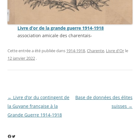
Livre d’or de la grande guerre 1914-1918
association amicale des charentais-
Cette entrée a été publiée dans
1914-1918
,
Charente
,
Livre d'Or
le
12 janvier 2022
.
Navigation
←
Livre d’or du contingent de
Base de données des élites
des
la Guyane française à la
suisses
→
articles
Grande Guerre 1914-1918
Facebook
Twitter