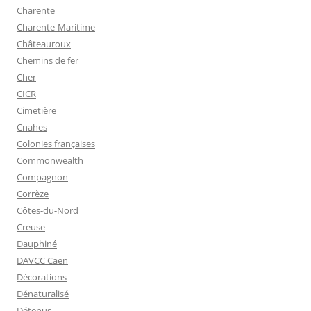
Charente
Charente-Maritime
Châteauroux
Chemins de fer
Cher
CICR
Cimetière
Cnahes
Colonies françaises
Commonwealth
Compagnon
Corrèze
Côtes-du-Nord
Creuse
Dauphiné
DAVCC Caen
Décorations
Dénaturalisé
Détenus