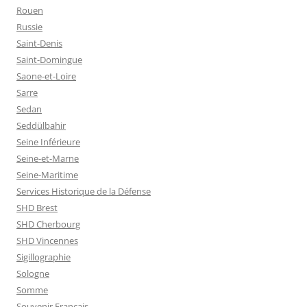
Rouen
Russie
Saint-Denis
Saint-Domingue
Saone-et-Loire
Sarre
Sedan
Seddülbahir
Seine Inférieure
Seine-et-Marne
Seine-Maritime
Services Historique de la Défense
SHD Brest
SHD Cherbourg
SHD Vincennes
Sigillographie
Sologne
Somme
Souvenir Français