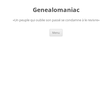
Aller
au
Genealomaniac
contenu
«Un peuple qui oublie son passé se condamne à le revivre»
Menu