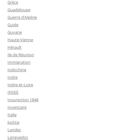
Grèce
Guadeloupe
Guerre d’Algérie
Guide
Guyane
Haute-Vienne
Hérault
Ile de Réunion
Immigration
Indochine
Indre
Indre-et-Loire
INSEE
Insurection 1848
Inventaire
Italie
Justice
Landes
Languedoc