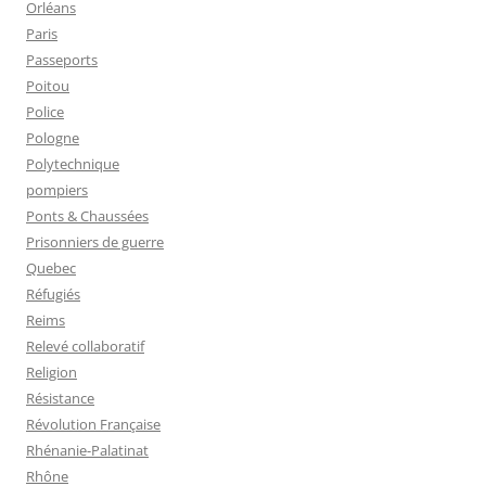
Orléans
Paris
Passeports
Poitou
Police
Pologne
Polytechnique
pompiers
Ponts & Chaussées
Prisonniers de guerre
Quebec
Réfugiés
Reims
Relevé collaboratif
Religion
Résistance
Révolution Française
Rhénanie-Palatinat
Rhône