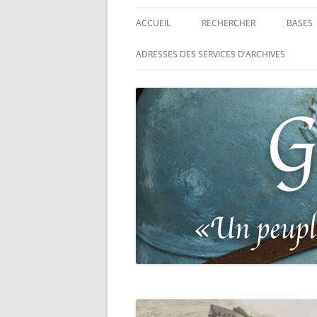
ACCUEIL
RECHERCHER
BASES
RECHERCHER UN SOLDAT
BASE 
ADRESSES DES SERVICES D’ARCHIVES
FRANÇAIS
MORT
RECHERCHER UNE CARTE DE
BASE 
COMBATTANT
RÉGIM
RECHERCHER UN RÉSISTANT
BASE 
TABLE
RECHERCHER UN PRISONNIER
L’ILL
GUERRE
D’OR,
DES P
RECHERCHER UNE VICTIME D
DE 19
PERSÉCUTIONS NAZIS
BASE 
RECHERCHER UN SOLDAT
« SUR 
ALLEMAND
PHARE
RECHERCHER UN SOLDAT