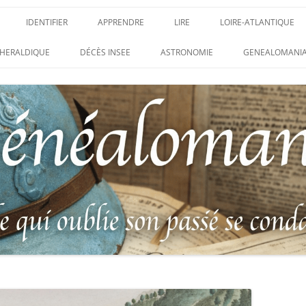
IDENTIFIER
APPRENDRE
LIRE
LOIRE-ATLANTIQUE
DES CONDAMNATIONS À
INSIGNES, ATTRIBUTS ET GRADES
APPRENDRE
LIRE
LES ENFANTS DU CLI
HERALDIQUE
DÉCÈS INSEE
ASTRONOMIE
GENEALOMANIA
1914-1918
PARTIS POUR LA PATR
WEBINAIRES – MYHERITAGE
DES HISTORIQUES
IDENTIFIER UNE PATTE DE COLLET
CARRÉ MILITAIRE FRA
ENTAIRES
(INSIGNE DE COL)
CLION-SUR-MER
DE RECHERCHE DES
IDENTIFIER UNE MÉDAILLE OU
LES SOLDATS OUBLIÉ
AUX D’HONNEUR DE
DÉCORATION
N°65 – LE CLION-SUR-
 DE
USTRATION, VÉRITABLE LIVRE
LEXIQUE DES ABRÉVIATIONS
LE CLION-SUR-MER :
 RÉUNISSANT LES PORTRAITS
MILITAIRES
AUX MORTS VIRTUEL 
LUS HÉROÏQUES SOLDATS
ES
FRANCO-ALLEMANDE D
14-1918
CATALOGUES DES OBLITÉRATIONS
1871
MILITAIRES FRANÇAISES 1914-1918
DES DISPARUS DU JOURNAL
/ 1939-1945 – BERTRAND SINAIS
LIVRE D’OR « MORT P
LE VIF »
(1979)
FRANCE » DU CLION-
 DE LA LOIRE – « HOMMAGE
UNIFORMOLOGIE – UNIFORME ET
1939-1945 THE WAR D