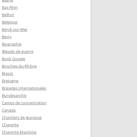
Bagne
Bas-Rhin
Belfort
TZ – PLAQUE
Belgique
RÈRES
Berck-sur-Mer
Berry
Biographie
Z :
Blessés de guerre
EAU LEROUX
Book Google
Bouches-du-Rhône
Bresst
Bretagne
Brigades Internationales
Bundesarchiv
Camps de concentration
Canada
Chantiers de Jeunesse
Charente
Charente-Maritime