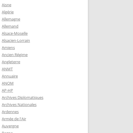
 ROBERT
Aisne
8-1944)
Algérie
Allemagne
NE HELENE)
Allemand
1964) EST
Alsace-Moselle
RIE-SUR-
Alsacien-Lorrain
OIRE-
Amiens
Ancien Régime
Angleterre
-MARIE-SUR-
ANMT
RENÉ MARIE
Annuaire
ANOM
AP-HP
-MARIE-SUR-
Archives Diplomatiques
 BABONNEAU
Archives Nationales
904-1965)
Ardennes
-MARIE-SUR-
Armée de l'Air
EAU (1910-
Auvergne
É DE