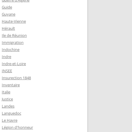
Guerre d’Algérie
Guide
Guyane
Haute-Vienne
Hérault
Ile de Réunion
Immigration
Indochine
Indre
Indre-et-Loire
INSEE
Insurection 1848
Inventaire
Italie
Justice
Landes
Languedoc
Le Havre
Légion d'honneur