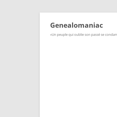
Aller
au
contenu
Genealomaniac
«Un peuple qui oublie son passé se condamn