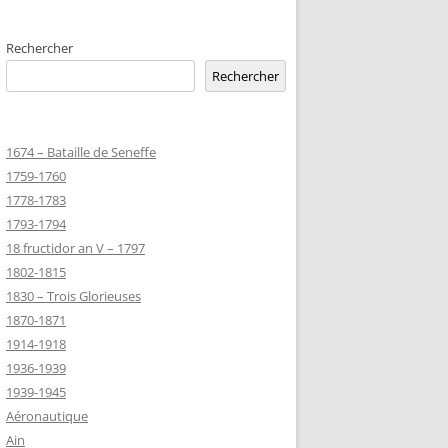
EMETERIES
Rechercher
Rechercher
TANNIQUE
1674 – Bataille de Seneffe
TANNIQUE DE
1759-1760
ER
1778-1783
JEAN MARIE
1793-1794
18 fructidor an V – 1797
1802-1815
-MARIE-SUR-
1830 – Trois Glorieuses
D’HONNEUR
1870-1871
1914-1918
1936-1939
TANNIQUE
1939-1945
Z
Aéronautique
 DU CLION-
Ain