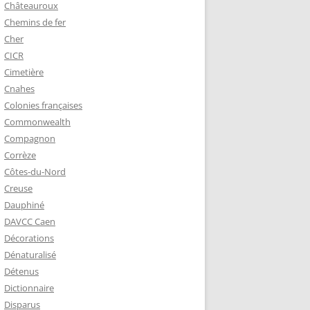
Châteauroux
Chemins de fer
Cher
CICR
Cimetière
Cnahes
Colonies françaises
Commonwealth
Compagnon
Corrèze
Côtes-du-Nord
Creuse
Dauphiné
DAVCC Caen
Décorations
Dénaturalisé
Détenus
Dictionnaire
Disparus