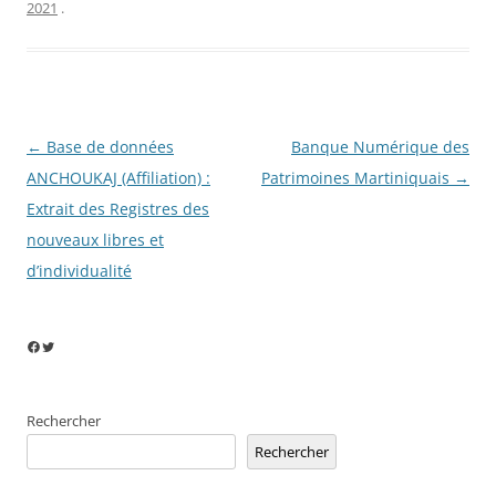
2021
.
Navigation
←
Base de données
Banque Numérique des
des
ANCHOUKAJ (Affiliation) :
Patrimoines Martiniquais
→
articles
Extrait des Registres des
nouveaux libres et
d’individualité
Facebook
Twitter
Rechercher
Rechercher