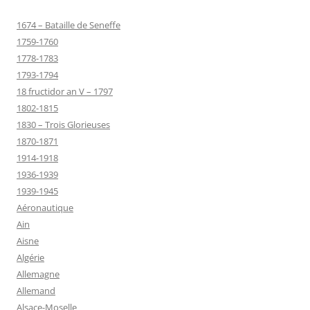
1674 – Bataille de Seneffe
1759-1760
1778-1783
1793-1794
18 fructidor an V – 1797
1802-1815
1830 – Trois Glorieuses
1870-1871
1914-1918
1936-1939
1939-1945
Aéronautique
Ain
Aisne
Algérie
Allemagne
Allemand
Alsace-Moselle