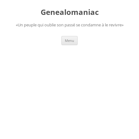
Aller
au
Genealomaniac
contenu
«Un peuple qui oublie son passé se condamne à le revivre»
Menu