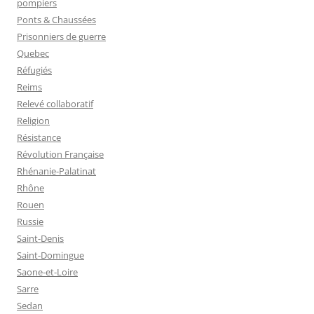
pompiers
Ponts & Chaussées
Prisonniers de guerre
Quebec
Réfugiés
Reims
Relevé collaboratif
Religion
Résistance
Révolution Française
Rhénanie-Palatinat
Rhône
Rouen
Russie
Saint-Denis
Saint-Domingue
Saone-et-Loire
Sarre
Sedan