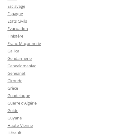
Esclavage
Espagne
Etats Civils
Evacuation
Finistère
Franc-Maçonnerie
Gallica
Gendarmerie
Genealomaniac
Geneanet
Gironde
Grèce
Guadeloupe
Guerre d’Algérie
Guide
Guyane
Haute-Vienne
Hérault