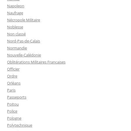
Napoleon
Naufrage
Nécropole Militaire
Noblesse
Non classé
Nord-Pas-de-Calais
Normandie
Nouvelle-Calédonie
Oblitérations Militaires Françaises
Officier
Ordre
Orléans
Paris
Passeports
Poitou
Police
Pologne
Polytechnique