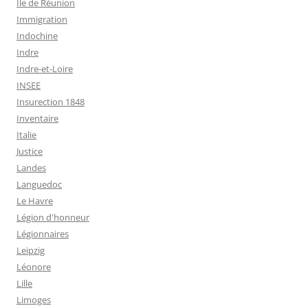
Ile de Réunion
Immigration
Indochine
Indre
Indre-et-Loire
INSEE
Insurection 1848
Inventaire
Italie
Justice
Landes
Languedoc
Le Havre
Légion d'honneur
Légionnaires
Leipzig
Léonore
Lille
Limoges