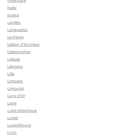
Inventaire
Italie
Justice
Landes
Languedoc
Le Havre
Légion d'honneur
Légionnaires
Leipzig
Léonore
Lille
Limoges
Limousin
Livre d'Or
Loire
Loire-Atlantique
Loiret
Luxembourg
Lyon