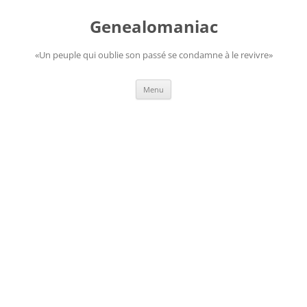
Aller
au
Genealomaniac
contenu
«Un peuple qui oublie son passé se condamne à le revivre»
Menu