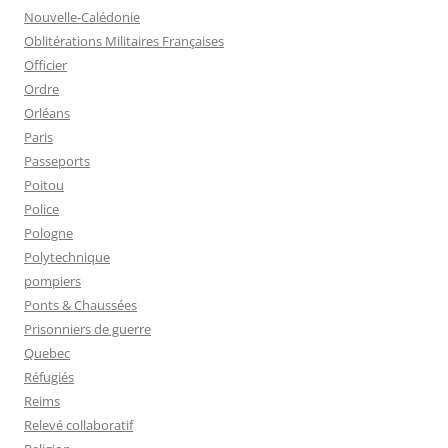
Nouvelle-Calédonie
Oblitérations Militaires Françaises
Officier
Ordre
Orléans
Paris
Passeports
Poitou
Police
Pologne
Polytechnique
pompiers
Ponts & Chaussées
Prisonniers de guerre
Quebec
Réfugiés
Reims
Relevé collaboratif