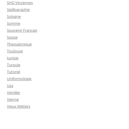
SHD Vincennes
Sigillographie
Sologne
Somme
Souvenir Français
Suisse
Thessalonique
Toulouse
tunisie
Turquie
Tutoriel
Uniformologie
Usa
Vendée
Vienne
Vieux Métiers