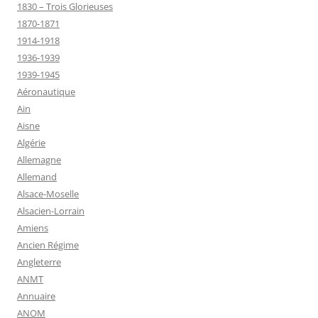
1830 – Trois Glorieuses
1870-1871
1914-1918
1936-1939
1939-1945
Aéronautique
Ain
Aisne
Algérie
Allemagne
Allemand
Alsace-Moselle
Alsacien-Lorrain
Amiens
Ancien Régime
Angleterre
ANMT
Annuaire
ANOM