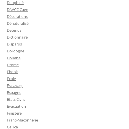
Dauphiné
DAVCC Caen
Décorations
Dénaturalisé
Détenus
Dictionnaire
Disparus
Dordogne
Douane
Drome
Ebook
Ecole
Esclavage
Espagne
Etats Civils
Evacuation
Finistère
Franc-Maçonnerie
Gallica