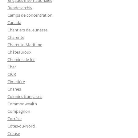
Brigades Internationales
Bundesarchiv
Camps de concentration
Canada
Chantiers de Jeunesse
Charente
Charente-Maritime
Châteauroux
Chemins de fer
Cher
CICR
Cimetière
Cnahes
Colonies françaises
Commonwealth
Compagnon
Corrèze
Côtes-du-Nord
Creuse