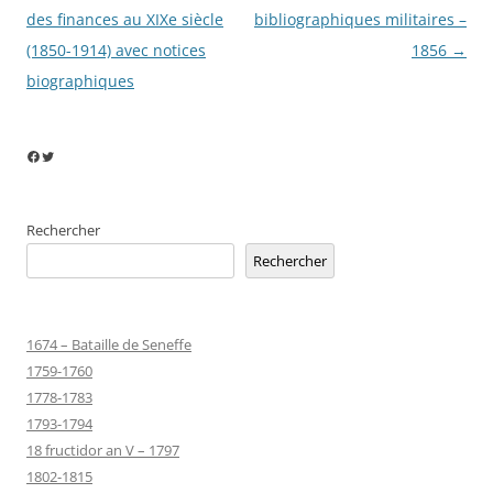
des
des finances au XIXe siècle
bibliographiques militaires –
articles
(1850-1914) avec notices
1856
→
biographiques
Facebook
Twitter
Rechercher
Rechercher
1674 – Bataille de Seneffe
1759-1760
1778-1783
1793-1794
18 fructidor an V – 1797
1802-1815