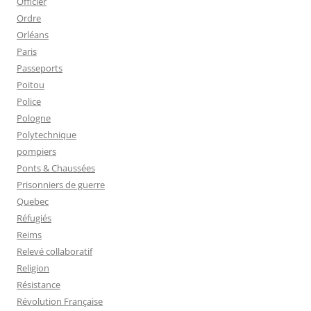
Officier
Ordre
Orléans
Paris
Passeports
Poitou
Police
Pologne
Polytechnique
pompiers
Ponts & Chaussées
Prisonniers de guerre
Quebec
Réfugiés
Reims
Relevé collaboratif
Religion
Résistance
Révolution Française