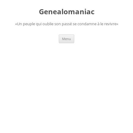
Aller
au
Genealomaniac
contenu
«Un peuple qui oublie son passé se condamne à le revivre»
Menu