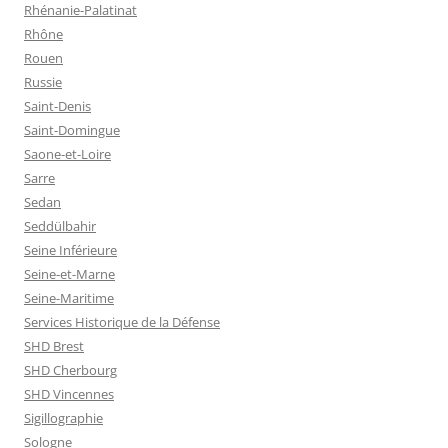
Rhénanie-Palatinat
Rhône
Rouen
Russie
Saint-Denis
Saint-Domingue
Saone-et-Loire
Sarre
Sedan
Seddülbahir
Seine Inférieure
Seine-et-Marne
Seine-Maritime
Services Historique de la Défense
SHD Brest
SHD Cherbourg
SHD Vincennes
Sigillographie
Sologne