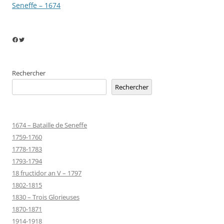
articles
Seneffe – 1674
Facebook
Twitter
Rechercher
Rechercher
1674 – Bataille de Seneffe
1759-1760
1778-1783
1793-1794
18 fructidor an V – 1797
1802-1815
1830 – Trois Glorieuses
1870-1871
1914-1918