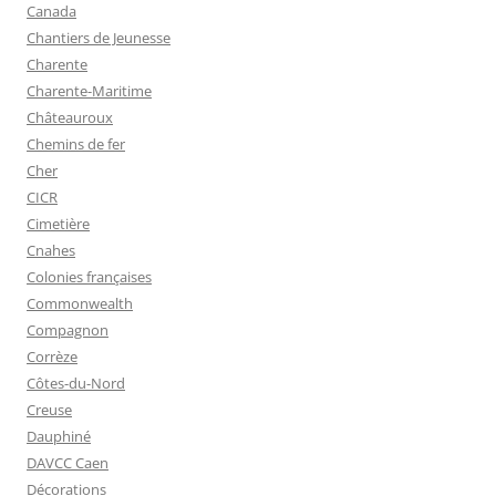
Canada
Chantiers de Jeunesse
Charente
Charente-Maritime
Châteauroux
Chemins de fer
Cher
CICR
Cimetière
Cnahes
Colonies françaises
Commonwealth
Compagnon
Corrèze
Côtes-du-Nord
Creuse
Dauphiné
DAVCC Caen
Décorations