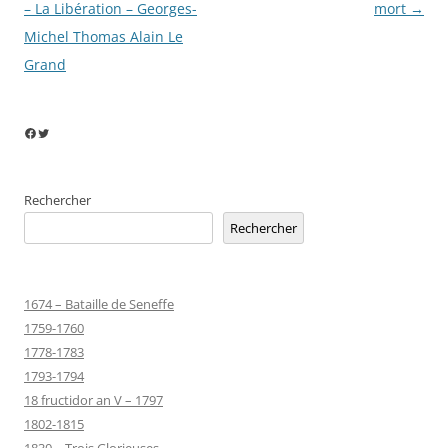
articles
– La Libération – Georges-
mort
→
Michel Thomas Alain Le
Grand
Facebook
Twitter
Rechercher
Rechercher
1674 – Bataille de Seneffe
1759-1760
1778-1783
1793-1794
18 fructidor an V – 1797
1802-1815