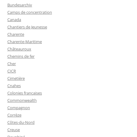
Bundesarchiv
Camps de concentration
Canada
Chantiers de Jeunesse
Charente
Charente-Maritime
Châteauroux
Chemins de fer
Cher
CICR
Cimetière
Cnahes
Colonies françaises
Commonwealth
Compagnon
Corrèze
Côtes-du-Nord
Creuse