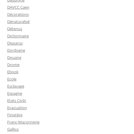
Dauphiné
DAVCC Caen
Décorations
Dénaturalisé
Détenus
Dictionnaire
Disparus
Dordogne
Douane
Drome
Ebook
Ecole
Esclavage
Espagne
Etats Civils
Evacuation
Finistère
Franc-Maçonnerie
Gallica