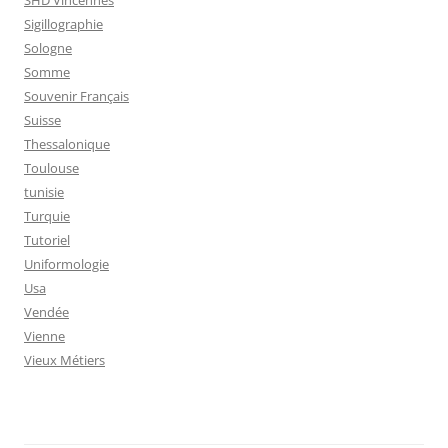
SHD Vincennes
Sigillographie
Sologne
Somme
Souvenir Français
Suisse
Thessalonique
Toulouse
tunisie
Turquie
Tutoriel
Uniformologie
Usa
Vendée
Vienne
Vieux Métiers