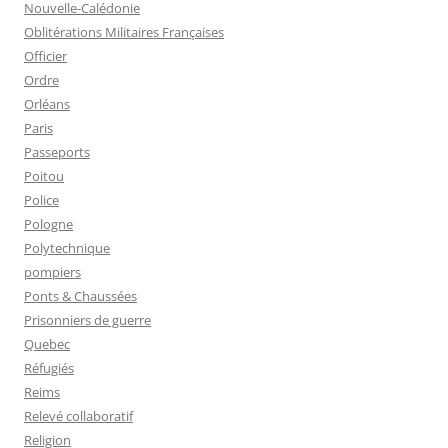
Nouvelle-Calédonie
Oblitérations Militaires Françaises
Officier
Ordre
Orléans
Paris
Passeports
Poitou
Police
Pologne
Polytechnique
pompiers
Ponts & Chaussées
Prisonniers de guerre
Quebec
Réfugiés
Reims
Relevé collaboratif
Religion