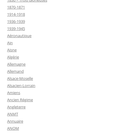
1830 – Trois Glorieuses
1870-1871
1914-1918
1936-1939
1939-1945
Aéronautique
Ain
Aisne
Algérie
Allemagne
Allemand
Alsace-Moselle
Alsacien-Lorrain
Amiens
Ancien Régime
Angleterre
ANMT
Annuaire
ANOM