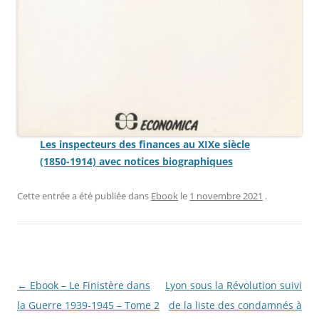
Les inspecteurs des finances au XIXe siècle
(1850-1914) avec notices biographiques
Cette entrée a été publiée dans
Ebook
le
1 novembre 2021
.
Navigation
←
Ebook – Le Finistère dans
Lyon sous la Révolution suivi
des
la Guerre 1939-1945 – Tome 2
de la liste des condamnés à