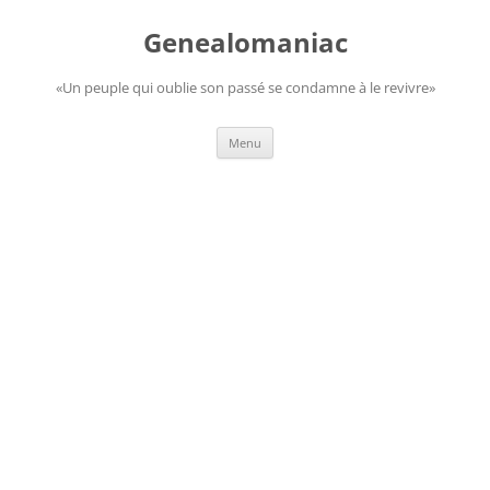
Aller
au
Genealomaniac
contenu
«Un peuple qui oublie son passé se condamne à le revivre»
Menu