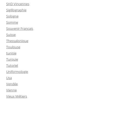
SHD Vincennes
Sigillographie
Sologne
Somme
Souvenir Français
Suisse
Thessalonique
Toulouse
tunisie
Turquie
Tutoriel
Uniformologie
Usa
Vendée
Vienne
Vieux Métiers