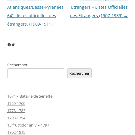
des
Atlantiques/Basse-Pyrénées
Etrangers – Listes Officielles
articles
64) : listes officielles des
des Etrangers (1907-1939)
→
étrangers. (1909-1911)
Facebook
Twitter
Rechercher
Rechercher
1674 – Bataille de Seneffe
1759-1760
1778-1783
1793-1794
18 fructidor an V – 1797
1802-1815