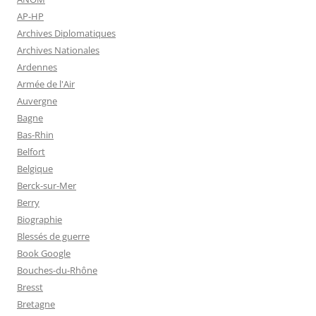
AP-HP
Archives Diplomatiques
Archives Nationales
Ardennes
Armée de l'Air
Auvergne
Bagne
Bas-Rhin
Belfort
Belgique
Berck-sur-Mer
Berry
Biographie
Blessés de guerre
Book Google
Bouches-du-Rhône
Bresst
Bretagne