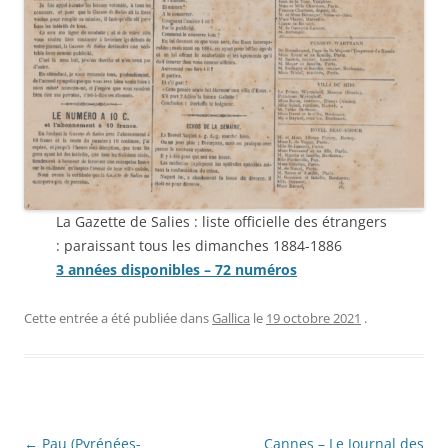
La Gazette de Salies : liste officielle des étrangers
: paraissant tous les dimanches 1884-1886
3 années disponibles – 72 numéros
Cette entrée a été publiée dans
Gallica
le
19 octobre 2021
.
Navigation
←
Pau (Pyrénées-
Cannes – Le Journal des