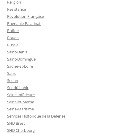
Religion
Résistance
Révolution Française
Rhénanie-Palatinat
Rhône
Rouen
Russie
Saint-Denis
Saint-Domingue
Saone-et-Loire
Sarre
Sedan
Seddülbahir
Seine Inférieure
Seine-et-Marne
Seine-Maritime
Services Historique de la Défense
SHD Brest
SHD Cherbourg