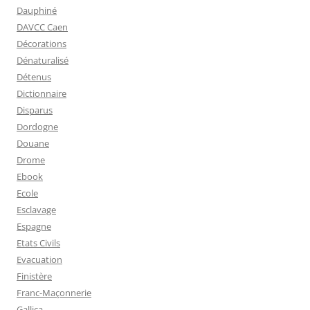
Dauphiné
DAVCC Caen
Décorations
Dénaturalisé
Détenus
Dictionnaire
Disparus
Dordogne
Douane
Drome
Ebook
Ecole
Esclavage
Espagne
Etats Civils
Evacuation
Finistère
Franc-Maçonnerie
Gallica