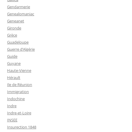
Gendarmerie
Genealomaniac
Geneanet
Gironde
Grèce
Guadeloupe
Guerre d’Algérie
Guide
Guyane
Haute-Vienne
Hérault
Ile de Réunion
Immigration
Indochine
Indre
Indre-et-Loire
INSEE
Insurection 1848