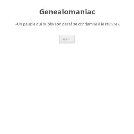
Aller
au
Genealomaniac
contenu
«Un peuple qui oublie son passé se condamne à le revivre»
Menu