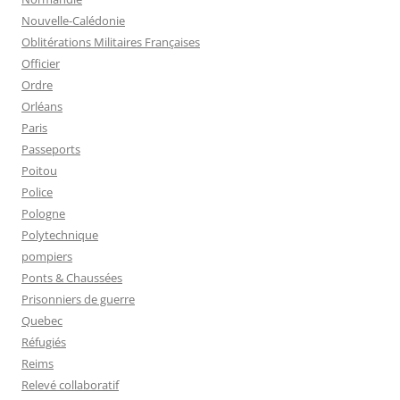
Nouvelle-Calédonie
Oblitérations Militaires Françaises
Officier
Ordre
Orléans
Paris
Passeports
Poitou
Police
Pologne
Polytechnique
pompiers
Ponts & Chaussées
Prisonniers de guerre
Quebec
Réfugiés
Reims
Relevé collaboratif