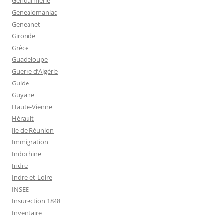
Gendarmerie
Genealomaniac
Geneanet
Gironde
Grèce
Guadeloupe
Guerre d’Algérie
Guide
Guyane
Haute-Vienne
Hérault
Ile de Réunion
Immigration
Indochine
Indre
Indre-et-Loire
INSEE
Insurection 1848
Inventaire