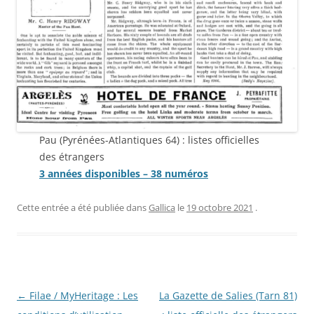
Pau (Pyrénées-Atlantiques 64) : listes officielles
des étrangers
3 années disponibles – 38 numéros
Cette entrée a été publiée dans
Gallica
le
19 octobre 2021
.
Navigation
←
Filae / MyHeritage : Les
La Gazette de Salies (Tarn 81)