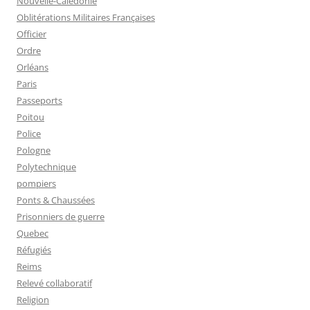
Nouvelle-Calédonie
Oblitérations Militaires Françaises
Officier
Ordre
Orléans
Paris
Passeports
Poitou
Police
Pologne
Polytechnique
pompiers
Ponts & Chaussées
Prisonniers de guerre
Quebec
Réfugiés
Reims
Relevé collaboratif
Religion