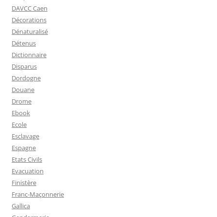
DAVCC Caen
Décorations
Dénaturalisé
Détenus
Dictionnaire
Disparus
Dordogne
Douane
Drome
Ebook
Ecole
Esclavage
Espagne
Etats Civils
Evacuation
Finistère
Franc-Maçonnerie
Gallica