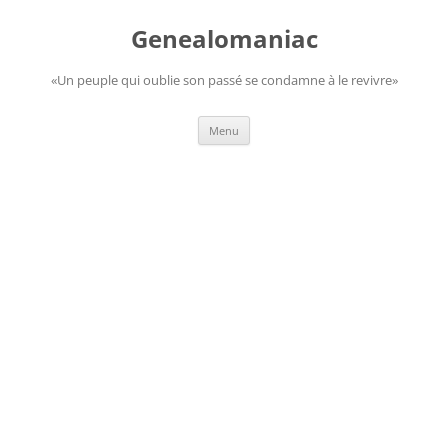
Aller
au
Genealomaniac
contenu
«Un peuple qui oublie son passé se condamne à le revivre»
Menu