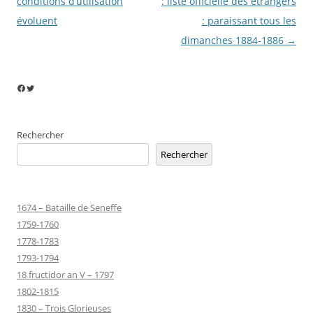
des
conditions d’utilisation
: liste officielle des étrangers
articles
évoluent
: paraissant tous les
dimanches 1884-1886
→
Facebook
Twitter
Rechercher
Rechercher
1674 – Bataille de Seneffe
1759-1760
1778-1783
1793-1794
18 fructidor an V – 1797
1802-1815
1830 – Trois Glorieuses