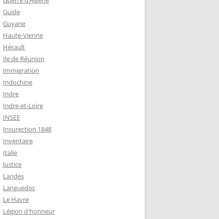
Guerre d’Algérie
Guide
Guyane
Haute-Vienne
Hérault
Ile de Réunion
Immigration
Indochine
Indre
Indre-et-Loire
INSEE
Insurection 1848
Inventaire
Italie
Justice
Landes
Languedoc
Le Havre
Légion d'honneur