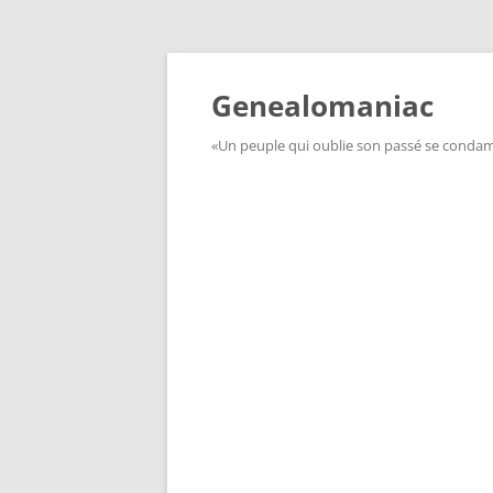
Aller
au
contenu
Genealomaniac
«Un peuple qui oublie son passé se condamn