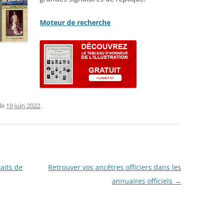
STIQUES DES CONVOIS DE
SUR-MER : BOURREAU
MILITAIRES
RIÉS ARRIVÉS À EVIAN DU
 LA
JOSEPH CLÉMENT (191
Moteur de recherche
1917 AU 01/09/1917 –
CARTE MILITAIRE DE LA FRANCE –
SE DÉFINITIVES DES
YANINA HELENA (JEAN
1906
NNES ET FAMILLES
SLEPOWRONSKA (1895-
RIÉES PAR LA SUISSE
LIEUX D’INTERNEMENT EN FRANCE
INHUMÉE À SAINTE-MA
1939-1945
MER (PORNIC – 44 – L
FAISANT CONNAÎTRE LA
ATLANTIQUE)
ENCE ACTUELLE DES
DÉPÔTS DE PRISONNIERS
E
NNES ÉVACUÉES DU
le
19 juin 2022
.
ALLEMANDS (1914-1918)
CIMETIÈRE DE SAINTE
TEMENT DU HAUT-RHIN (5
MER (44) : PHILIPPE 
LISTE DES CAMPS DE PRISONNIERS
 ) – 1914-1918
LARAISON (1936-1960)
DU IIIE REICH
NOMINATIF DES MALADES
CIMETIÈRE DE SAINTE
EMPLACEMENTS DES TROUPES
HÔPITAL CIVIL DE BELFORT
MER (44) : COLONEL
raits de
Retrouver vos ancêtres officiers dans les
T D’ALSACE ÉVACUÉS (1939-
RENÉ LOUIS PIERRE (1
INSTRUCTION DE SERVICE ÉDITION
annuaires officiels
→
POUR LE FUSILLER ET LE TIREUR
CIMETIÈRE DE SAINTE
V)
LMG. DR. JURÉ. W. REIBERT. / DER
 GÉNÉALOMANIAC – ETAT
MER (44) : JEAN AUBIN
DIENSTUNTERRICHT IM HEERE.
ATIF DES RESSORTISSANTS
DE
1996) ANCIEN DÉPORT