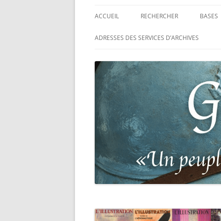
ACCUEIL
RECHERCHER
BASES
RECHERCHER UN SOLDAT
BASE 
ADRESSES DES SERVICES D’ARCHIVES
FRANÇAIS
MORT
RECHERCHER UNE CARTE DE
BASE 
COMBATTANT
RÉGIM
RECHERCHER UN RÉSISTANT
BASE 
TABLE
RECHERCHER UN PRISONNIER
L’ILL
GUERRE
D’OR,
DES P
RECHERCHER UNE VICTIME D
DE 19
PERSÉCUTIONS NAZIS
BASE 
RECHERCHER UN SOLDAT
« SUR 
ALLEMAND
PHARE
RECHERCHER UN SOLDAT