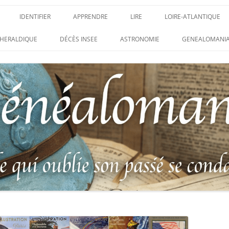
IDENTIFIER
APPRENDRE
LIRE
LOIRE-ATLANTIQUE
DES CONDAMNATIONS À
INSIGNES, ATTRIBUTS ET GRADES
APPRENDRE
LIRE
LES ENFANTS DU CLI
HERALDIQUE
DÉCÈS INSEE
ASTRONOMIE
GENEALOMANIA
1914-1918
PARTIS POUR LA PATR
WEBINAIRES – MYHERITAGE
DES HISTORIQUES
IDENTIFIER UNE PATTE DE COLLET
CARRÉ MILITAIRE FRA
ENTAIRES
(INSIGNE DE COL)
CLION-SUR-MER
DE RECHERCHE DES
IDENTIFIER UNE MÉDAILLE OU
LES SOLDATS OUBLIÉ
AUX D’HONNEUR DE
DÉCORATION
N°65 – LE CLION-SUR-
 DE
USTRATION, VÉRITABLE LIVRE
LEXIQUE DES ABRÉVIATIONS
LE CLION-SUR-MER :
 RÉUNISSANT LES PORTRAITS
MILITAIRES
AUX MORTS VIRTUEL 
LUS HÉROÏQUES SOLDATS
ES
FRANCO-ALLEMANDE D
14-1918
CATALOGUES DES OBLITÉRATIONS
1871
MILITAIRES FRANÇAISES 1914-1918
DES DISPARUS DU JOURNAL
/ 1939-1945 – BERTRAND SINAIS
LIVRE D’OR « MORT P
LE VIF »
(1979)
FRANCE » DU CLION-
 DE LA LOIRE – « HOMMAGE
UNIFORMOLOGIE – UNIFORME ET
1939-1945 THE WAR D