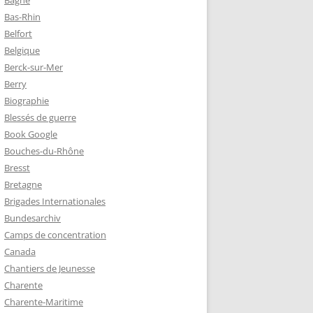
Bagne
Bas-Rhin
Belfort
TZ – PLAQUE
Belgique
RÈRES
Berck-sur-Mer
Berry
Biographie
Z :
Blessés de guerre
EAU LEROUX
Book Google
Bouches-du-Rhône
Bresst
Bretagne
Brigades Internationales
Bundesarchiv
Camps de concentration
Canada
Chantiers de Jeunesse
Charente
Charente-Maritime