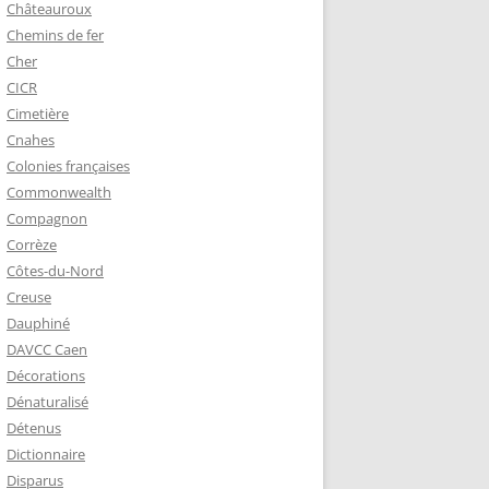
Châteauroux
Chemins de fer
Cher
CICR
Cimetière
Cnahes
Colonies françaises
Commonwealth
Compagnon
Corrèze
Côtes-du-Nord
Creuse
Dauphiné
DAVCC Caen
Décorations
Dénaturalisé
Détenus
Dictionnaire
Disparus