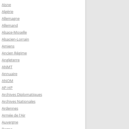
 ROBERT
Aisne
8-1944)
Algérie
Allemagne
NE HELENE)
Allemand
1964) EST
Alsace-Moselle
RIE-SUR-
Alsacien-Lorrain
OIRE-
Amiens
Ancien Régime
Angleterre
-MARIE-SUR-
ANMT
RENÉ MARIE
Annuaire
ANOM
AP-HP
-MARIE-SUR-
Archives Diplomatiques
 BABONNEAU
Archives Nationales
904-1965)
Ardennes
-MARIE-SUR-
Armée de l'Air
EAU (1910-
Auvergne
É DE