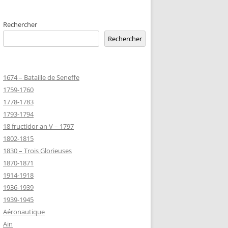
EMETERIES
Rechercher
Rechercher
TANNIQUE
1674 – Bataille de Seneffe
TANNIQUE DE
1759-1760
ER
1778-1783
JEAN MARIE
1793-1794
18 fructidor an V – 1797
1802-1815
-MARIE-SUR-
1830 – Trois Glorieuses
D’HONNEUR
1870-1871
1914-1918
1936-1939
TANNIQUE
1939-1945
Z
Aéronautique
 DU CLION-
Ain